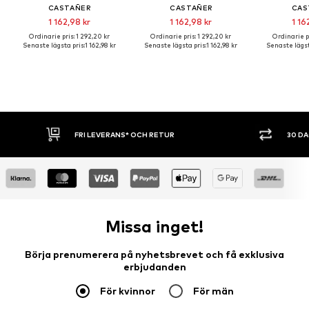
CASTAÑER
CASTAÑER
CAS
1 162,98 kr
1 162,98 kr
1 16
Ordinarie pris: 1 292,20 kr
Ordinarie pris: 1 292,20 kr
Ordinarie pr
Senaste lägsta pris:
1 162,98 kr
Senaste lägsta pris:
1 162,98 kr
Senaste lägst
FRI LEVERANS* OCH RETUR
30 DAGARS ÖPPET KÖP
Missa inget!
Börja prenumerera på nyhetsbrevet och få exklusiva
erbjudanden
För kvinnor
För män