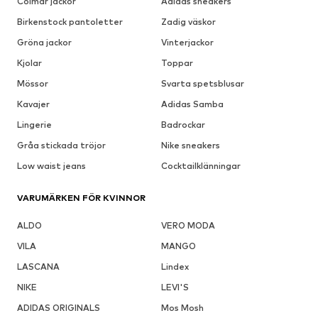
Colmar jackor
Adidas sneakers
Birkenstock pantoletter
Zadig väskor
Gröna jackor
Vinterjackor
Kjolar
Toppar
Mössor
Svarta spetsblusar
Kavajer
Adidas Samba
Lingerie
Badrockar
Gråa stickada tröjor
Nike sneakers
Low waist jeans
Cocktailklänningar
VARUMÄRKEN FÖR KVINNOR
ALDO
VERO MODA
VILA
MANGO
LASCANA
Lindex
NIKE
LEVI'S
ADIDAS ORIGINALS
Mos Mosh