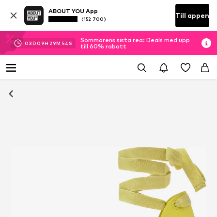
ABOUT YOU App
Till appen
(152 700)
Sommarens sista rea: Deals med upp
03
D
09
H
29
M
54
S
till 60% rabatt