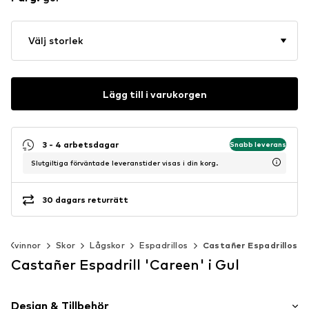
Välj storlek
Lägg till i varukorgen
3 - 4 arbetsdagar
Snabb leverans
Slutgiltiga förväntade leveranstider visas i din korg.
30 dagars returrätt
Kvinnor
Skor
Lågskor
Espadrillos
Castañer Espadrillos
Castañer Espadrill 'Careen' i Gul
Design & Tillbehör