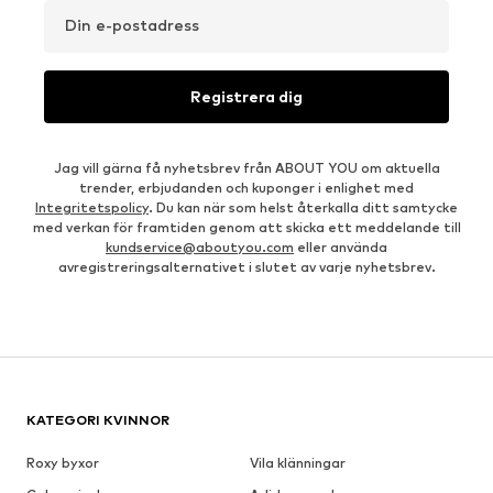
Din e-postadress
Registrera dig
Jag vill gärna få nyhetsbrev från ABOUT YOU om aktuella
trender, erbjudanden och kuponger i enlighet med
Integritetspolicy
. Du kan när som helst återkalla ditt samtycke
med verkan för framtiden genom att skicka ett meddelande till
kundservice@aboutyou.com
eller använda
avregistreringsalternativet i slutet av varje nyhetsbrev.
KATEGORI KVINNOR
Roxy byxor
Vila klänningar