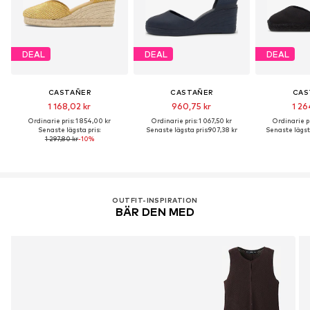
DEAL
DEAL
DEAL
CASTAÑER
CASTAÑER
CAS
1 168,02 kr
960,75 kr
1 26
Ordinarie pris: 1 854,00 kr
Ordinarie pris: 1 067,50 kr
Ordinarie pr
Senaste lägsta pris:
Senaste lägsta pris:
907,38 kr
Senaste lägsta
1 297,80 kr
-10%
OUTFIT-INSPIRATION
BÄR DEN MED