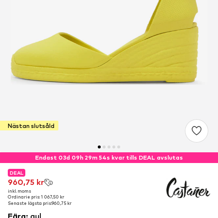
Nästan slutsåld
Endast 03d 09h 29m 53s kvar tills DEAL avslutas
DEAL
DEAL
960,75 kr
960,75 kr
inkl. moms
inkl. moms
Ordinarie pris: 1 067,50 kr
Ordinarie pris: 1 067,50 kr
Senaste lägsta pris:
Senaste lägsta pris:
960,75 kr
960,75 kr
Färg
:
gul