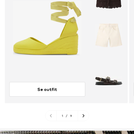
Se outfit
1
/
9