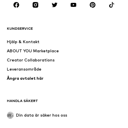
Premium
KLÄDER
KUNDSERVICE
Nytt
Populärt
Klänningar
Jeans
Hjälp & Kontakt
Shirts & toppar
Byxor
ABOUT YOU Marketplace
Jackor
Tröjor & stickat
Creator Collaborations
Underkläder
Blusar & tunikor
Leveransområde
Kappor
Kjolar
Ångra avtalet här
Badkläder
Sweat
Kavajer
Jumpsuits & overaller
Stora storlekar
Mammakläder
HANDLA SÄKERT
Tillfällen
Exklusiv
Upcycling
Din data är säker hos oss
SKOR