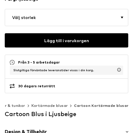
Välj storlek
Lägg till i varukorgen
Från 3 - 5 arbetsdagar
Slutgiltiga förväntade leveranstider visas i din korg.
30 dagars returrätt
usar & tunikor
Kortärmade blusar
Cartoon Kortärmade blusar
Cartoon Blus i Ljusbeige
Design & Tillbehör