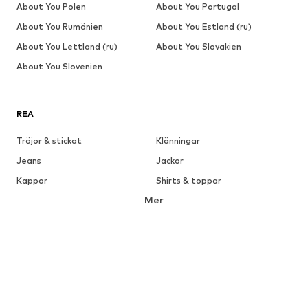
About You Polen
About You Portugal
About You Rumänien
About You Estland (ru)
About You Lettland (ru)
About You Slovakien
About You Slovenien
REA
Tröjor & stickat
Klänningar
Jeans
Jackor
Kappor
Shirts & toppar
Mer
Byxor
Underkläder
Kjolar
Blusar & tunikor
Sweat
Kavajer
Badkläder
Jumpsuits & overaller
Stora storlekar
Skor
Sport
Accessoarer