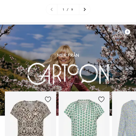
1
/
9
Följ
MER FRÅN