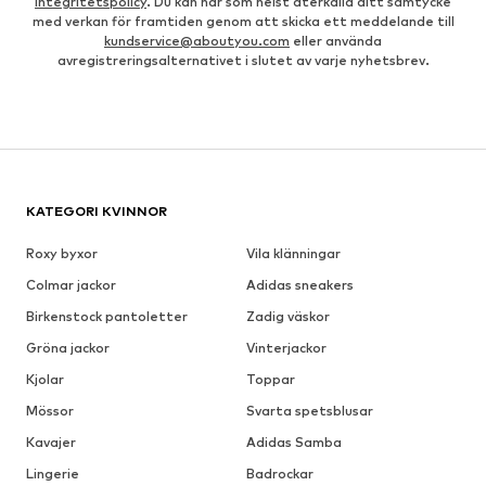
Integritetspolicy
. Du kan när som helst återkalla ditt samtycke
med verkan för framtiden genom att skicka ett meddelande till
kundservice@aboutyou.com
eller använda
avregistreringsalternativet i slutet av varje nyhetsbrev.
KATEGORI KVINNOR
Roxy byxor
Vila klänningar
Colmar jackor
Adidas sneakers
Birkenstock pantoletter
Zadig väskor
Gröna jackor
Vinterjackor
Kjolar
Toppar
Mössor
Svarta spetsblusar
Kavajer
Adidas Samba
Lingerie
Badrockar