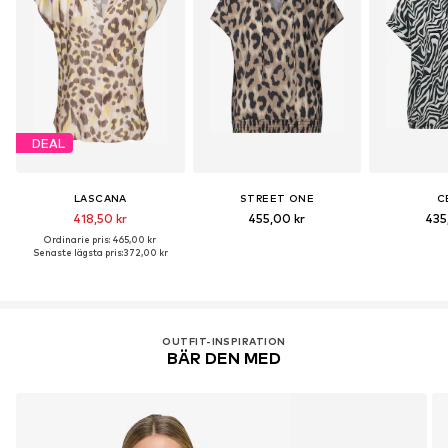
DEAL
LASCANA
STREET ONE
C
418,50 kr
455,00 kr
435
Ordinarie pris: 465,00 kr
Senaste lägsta pris:
372,00 kr
OUTFIT-INSPIRATION
BÄR DEN MED