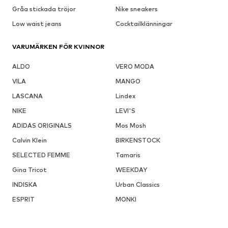
Gråa stickada tröjor
Nike sneakers
Low waist jeans
Cocktailklänningar
VARUMÄRKEN FÖR KVINNOR
ALDO
VERO MODA
VILA
MANGO
LASCANA
Lindex
NIKE
LEVI'S
ADIDAS ORIGINALS
Mos Mosh
Calvin Klein
BIRKENSTOCK
SELECTED FEMME
Tamaris
Gina Tricot
WEEKDAY
INDISKA
Urban Classics
ESPRIT
MONKI