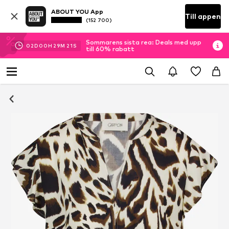
ABOUT YOU App
Till appen
(152 700)
Sommarens sista rea: Deals med upp
02
D
00
H
29
M
20
S
till 60% rabatt