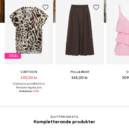
DEAL
CARTOON
PULL&BEAR
O
490,50 kr
345,00 kr
309
Ordinarie pris: 685,00 kr
Senaste lägsta pris:
545,00 kr
-10%
SLUTFÖR DIN STIL
Kompletterande produkter