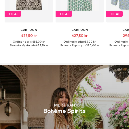
DEAL
DEAL
DEAL
CARTOON
CARTOON
CA
427,50 kr
427,50 kr
296
Ordinarie pris: 685,00 kr
Ordinarie pris: 685,00 kr
Ordinarie p
Senaste lägsta pris:
427,50 kr
Senaste lägsta pris:
380,00 kr
Senaste lägsta 
MER FRÅN
Bohème Spirits