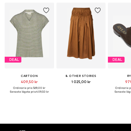
DEAL
DEAL
CARTOON
& OTHER STORIES
R
409,50 kr
1 025,00 kr
971
Ordinarie pris: 569,00 kr
Ordinarie pr
Senaste lägsta pris:
409,50 kr
Senaste lägs