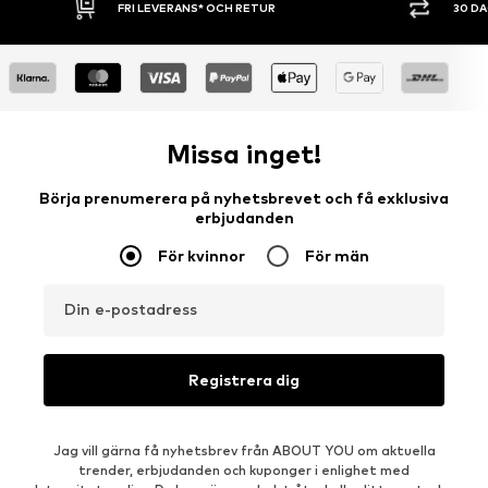
30 DAGARS ÖPPET KÖP
SHOPPA NU. 
Missa inget!
Börja prenumerera på nyhetsbrevet och få exklusiva
erbjudanden
För kvinnor
För män
Din e-postadress
Registrera dig
Jag vill gärna få nyhetsbrev från ABOUT YOU om aktuella
trender, erbjudanden och kuponger i enlighet med