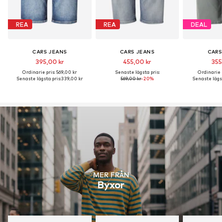
REA
REA
DEAL
CARS JEANS
CARS JEANS
CARS
395,00 kr
455,00 kr
355
Ordinarie pris: 569,00 kr
Senaste lägsta pris:
Ordinarie p
Senaste lägsta pris:
339,00 kr
569,00 kr
-20%
Senaste lägst
MER FRÅN
Byxor