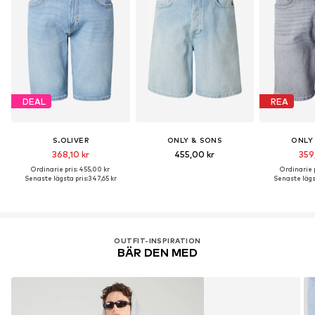
DEAL
REA
S.OLIVER
ONLY & SONS
ONLY
368,10 kr
455,00 kr
359
Ordinarie pris: 455,00 kr
Ordinarie p
Senaste lägsta pris:
347,65 kr
Senaste lägst
OUTFIT-INSPIRATION
BÄR DEN MED