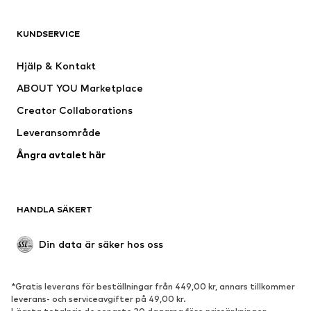
Shirts
Jeans
KUNDSERVICE
Jackor
Sweat
Byxor
Skjortor
Hjälp & Kontakt
Underkläder
Tröjor & koftor
ABOUT YOU Marketplace
Kostymer & kavajer
Rockar
Creator Collaborations
Badkläder
Stora storlekar
Leveransområde
Tillfällen
Exklusiv
Ångra avtalet här
Upcycling
SKOR
HANDLA SÄKERT
Nytt
Populärt
Boots & stövlar
Sneakers
Din data är säker hos oss
Lågskor
Sportskor
Öppna skor
Exklusiv
*Gratis leverans för beställningar från 449,00 kr, annars tillkommer
leverans- och serviceavgifter på 49,00 kr.
SPORT