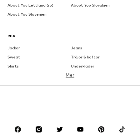
About You Lettland (ru)
About You Slovakien
About You Slovenien
REA
Jackor
Jeans
Sweat
Tröjor & koftor
Shirts
Underkläder
Mer
Byxor
Skjortor
Rockar
Kostymer & kavajer
Badkläder
Stora storlekar
Skor
Sport
Accessoarer
Premium
KLÄDER
Nytt
Populärt