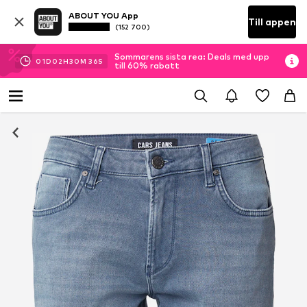
ABOUT YOU App
Till appen
(152 700)
Sommarens sista rea: Deals med upp
01
D
02
H
30
M
35
S
till 60% rabatt