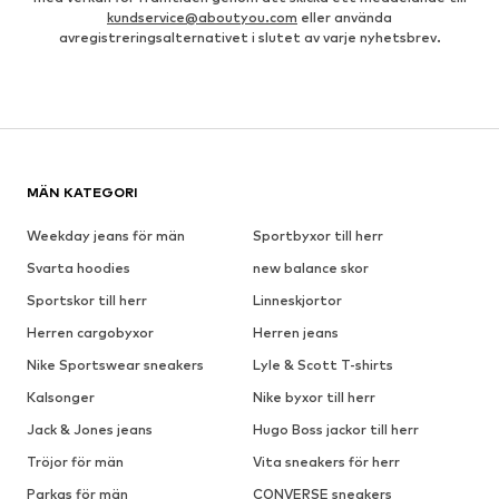
kundservice@aboutyou.com
eller använda
avregistreringsalternativet i slutet av varje nyhetsbrev.
MÄN KATEGORI
Weekday jeans för män
Sportbyxor till herr
Svarta hoodies
new balance skor
Sportskor till herr
Linneskjortor
Herren cargobyxor
Herren jeans
Nike Sportswear sneakers
Lyle & Scott T-shirts
Kalsonger
Nike byxor till herr
Jack & Jones jeans
Hugo Boss jackor till herr
Tröjor för män
Vita sneakers för herr
Parkas för män
CONVERSE sneakers