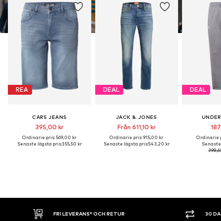
REA
DEAL
DEAL
CARS JEANS
JACK & JONES
UNDER
395,00 kr
Från 611,10 kr
187
Ordinarie pris: 569,00 kr
Ordinarie pris: 915,00 kr
Ordinarie p
Senaste lägsta pris:
355,50 kr
Senaste lägsta pris:
543,20 kr
Senaste 
398,6
30 DAGARS ÖPPET KÖP
SHOPPA NU. 