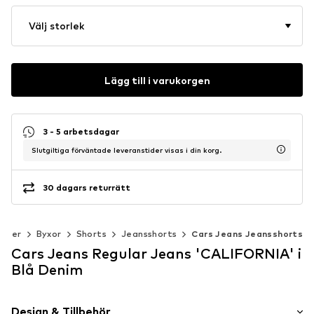
Välj storlek
Lägg till i varukorgen
3 - 5 arbetsdagar
Slutgiltiga förväntade leveranstider visas i din korg.
30 dagars returrätt
läder
Byxor
Shorts
Jeansshorts
Cars Jeans Jeansshorts
Cars Jeans Regular Jeans 'CALIFORNIA' i
Blå Denim
Design & Tillbehör