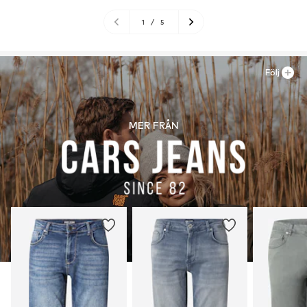
1
/
5
Följ
MER FRÅN