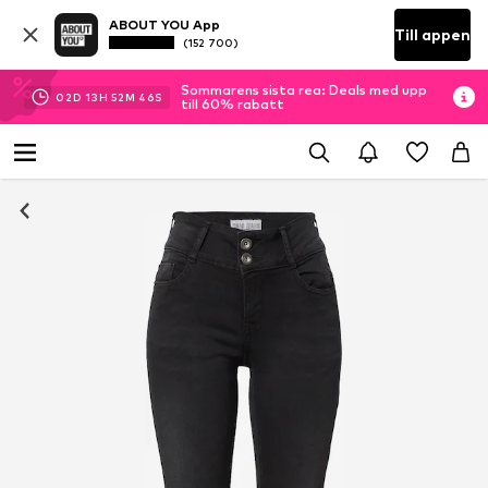
ABOUT YOU App
Till appen
(152 700)
Sommarens sista rea: Deals med upp
02
D
13
H
52
M
45
S
till 60% rabatt