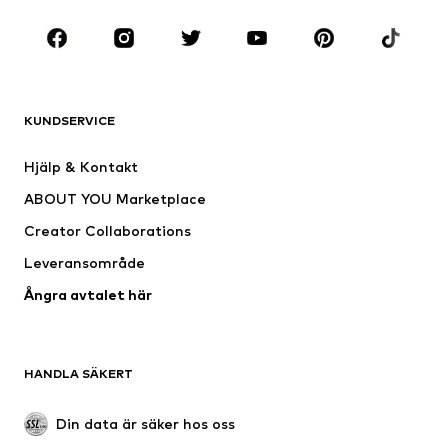
Sport
Accessoarer
Premium
KLÄDER
KUNDSERVICE
Nytt
Populärt
Klänningar
Jeans
Hjälp & Kontakt
Shirts & toppar
Byxor
ABOUT YOU Marketplace
Jackor
Tröjor & stickat
Creator Collaborations
Underkläder
Blusar & tunikor
Leveransområde
Kappor
Kjolar
Ångra avtalet här
Badkläder
Sweat
Kavajer
Jumpsuits & overaller
Stora storlekar
Mammakläder
HANDLA SÄKERT
Tillfällen
Exklusiv
Upcycling
Din data är säker hos oss