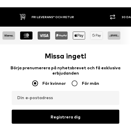
30 DAGARS ÖPPET KÖP
SHOPPA NU. 
Missa inget!
Börja prenumerera på nyhetsbrevet och få exklusiva
erbjudanden
För kvinnor
För män
Din e-postadress
Registrera dig