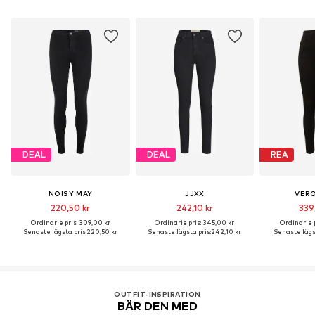
DEAL
DEAL
REA
NOISY MAY
JJXX
VER
220,50 kr
242,10 kr
339
Ordinarie pris: 309,00 kr
Ordinarie pris: 345,00 kr
Ordinarie p
Senaste lägsta pris:
220,50 kr
Senaste lägsta pris:
242,10 kr
Senaste lägst
OUTFIT-INSPIRATION
BÄR DEN MED