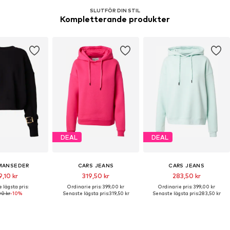
SLUTFÖR DIN STIL
Kompletterande produkter
DEAL
DEAL
MANSEDER
CARS JEANS
CARS JEANS
9,10 kr
319,50 kr
283,50 kr
 lägsta pris:
Ordinarie pris: 399,00 kr
Ordinarie pris: 399,00 kr
00 kr
-10%
Senaste lägsta pris:
319,50 kr
Senaste lägsta pris:
283,50 kr