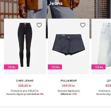
Jeans
DEAL
DEAL
DEAL
CARS JEANS
PULL&BEAR
LEV
228,65 kr
269,10 kr
823
Ordinarie pris: 455,00 kr
Senaste lägsta pris:
Ordinarie p
Senaste lägsta pris:
242,10 kr
-5%
299,00 kr
-10%
Senaste lägst