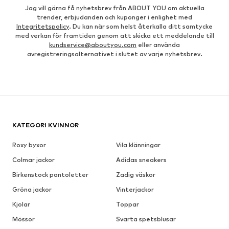
Jag vill gärna få nyhetsbrev från ABOUT YOU om aktuella
trender, erbjudanden och kuponger i enlighet med
Integritetspolicy
. Du kan när som helst återkalla ditt samtycke
med verkan för framtiden genom att skicka ett meddelande till
kundservice@aboutyou.com
eller använda
avregistreringsalternativet i slutet av varje nyhetsbrev.
KATEGORI KVINNOR
Roxy byxor
Vila klänningar
Colmar jackor
Adidas sneakers
Birkenstock pantoletter
Zadig väskor
Gröna jackor
Vinterjackor
Kjolar
Toppar
Mössor
Svarta spetsblusar