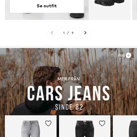
Se outfit
1
/
9
Följ
MER FRÅN