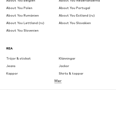
About You Belgien
About You Nederländerna
About You Polen
About You Portugal
About You Rumänien
About You Estland (ru)
About You Lettland (ru)
About You Slovakien
About You Slovenien
REA
Tröjor & stickat
Klänningar
Jeans
Jackor
Kappor
Shirts & toppar
Mer
Byxor
Underkläder
Kjolar
Blusar & tunikor
Sweat
Kavajer
Badkläder
Jumpsuits & overaller
Stora storlekar
Skor