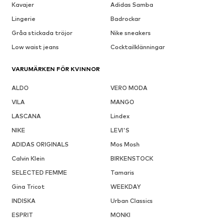
Kavajer
Adidas Samba
Lingerie
Badrockar
Gråa stickada tröjor
Nike sneakers
Low waist jeans
Cocktailklänningar
VARUMÄRKEN FÖR KVINNOR
ALDO
VERO MODA
VILA
MANGO
LASCANA
Lindex
NIKE
LEVI'S
ADIDAS ORIGINALS
Mos Mosh
Calvin Klein
BIRKENSTOCK
SELECTED FEMME
Tamaris
Gina Tricot
WEEKDAY
INDISKA
Urban Classics
ESPRIT
MONKI