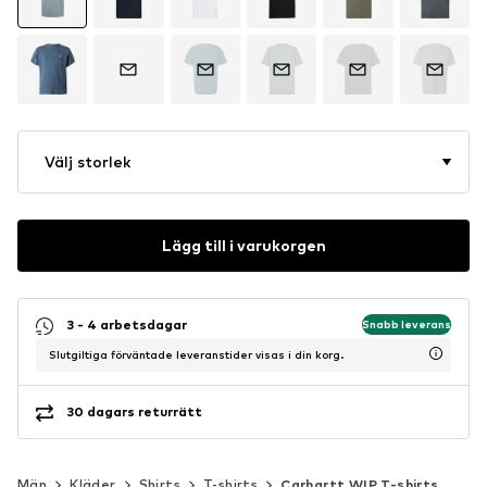
Välj storlek
Lägg till i varukorgen
3 - 4 arbetsdagar
Snabb leverans
Slutgiltiga förväntade leveranstider visas i din korg.
30 dagars returrätt
Män
Kläder
Shirts
T-shirts
Carhartt WIP T-shirts