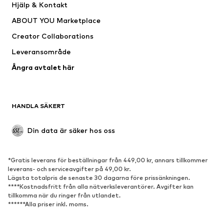
Hjälp & Kontakt
Shirts & toppar
Byxor
ABOUT YOU Marketplace
Jackor
Tröjor & stickat
Creator Collaborations
Underkläder
Blusar & tunikor
Leveransområde
Kappor
Kjolar
Ångra avtalet här
Badkläder
Sweat
Kavajer
Jumpsuits & overaller
Stora storlekar
Mammakläder
HANDLA SÄKERT
Tillfällen
Exklusiv
Upcycling
Din data är säker hos oss
SKOR
*Gratis leverans för beställningar från 449,00 kr, annars tillkommer
Nytt
Populärt
leverans- och serviceavgifter på 49,00 kr.
Lägsta totalpris de senaste 30 dagarna före prissänkningen.
Sneakers
Stövletter
****Kostnadsfritt från alla nätverksleverantörer. Avgifter kan
Pumps & högklackade skor
Stövlar
tillkomma när du ringer från utlandet.
******Alla priser inkl. moms.
Sandaler
Lågskor