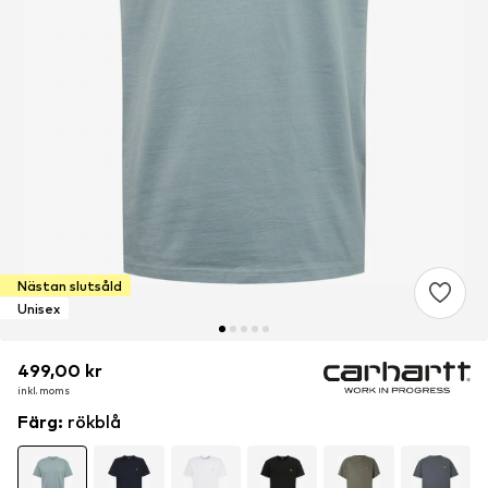
Nästan slutsåld
Unisex
499,00 kr
499,00 kr
inkl. moms
inkl. moms
Färg
:
rökblå