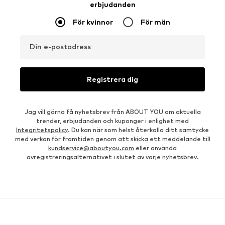
erbjudanden
För kvinnor
För män
Din e-postadress
Registrera dig
Jag vill gärna få nyhetsbrev från ABOUT YOU om aktuella
trender, erbjudanden och kuponger i enlighet med
Integritetspolicy
. Du kan när som helst återkalla ditt samtycke
med verkan för framtiden genom att skicka ett meddelande till
kundservice@aboutyou.com
eller använda
avregistreringsalternativet i slutet av varje nyhetsbrev.