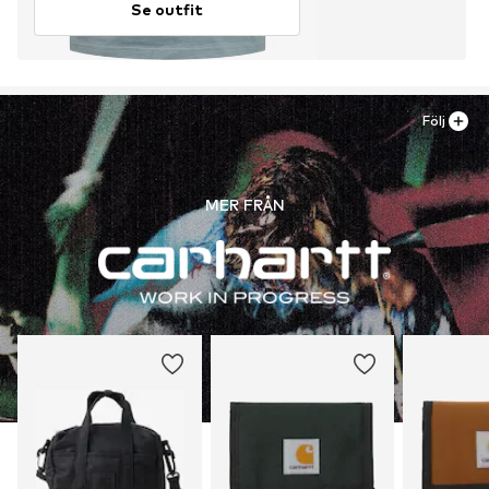
Se outfit
Följ
MER FRÅN