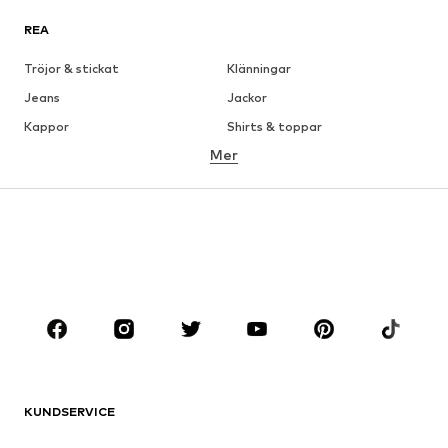
REA
Tröjor & stickat
Klänningar
Jeans
Jackor
Kappor
Shirts & toppar
Mer
Byxor
Underkläder
Kjolar
Blusar & tunikor
Sweat
Kavajer
Badkläder
Jumpsuits & overaller
Stora storlekar
Skor
Sport
Accessoarer
Premium
KLÄDER
KUNDSERVICE
Nytt
Populärt
Klänningar
Jeans