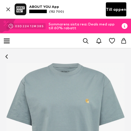
ABOUT YOU App
Till appen
(152 700)
Sommarens sista rea: Deals med upp
03
D
22
H
12
M
37
S
till 60% rabatt