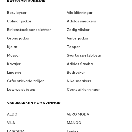
KATEGORI KVINNOR
Roxy byxor
Vila klänningar
Colmar jackor
Adidas sneakers
Birkenstock pantoletter
Zadig väskor
Gröna jackor
Vinterjackor
Kjolar
Toppar
Mössor
Svarta spetsblusar
Kavajer
Adidas Samba
Lingerie
Badrockar
Gråa stickada tröjor
Nike sneakers
Low waist jeans
Cocktailklänningar
VARUMÄRKEN FÖR KVINNOR
ALDO
VERO MODA
VILA
MANGO
LASCANA
Lindex