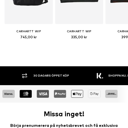
CARHARTT WIP
CARHARTT WIP
CARHA
745,00 kr
335,00 kr
399
30 DAGARS ÖPPET KÖP
SHOPPA NU. 
Missa inget!
Börja prenumerera på nyhetsbrevet och få exklusiva