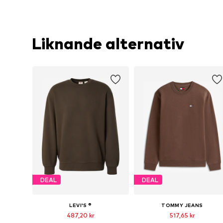
Liknande alternativ
DEAL
DEAL
LEVI'S ®
TOMMY JEANS
487,20 kr
517,65 kr