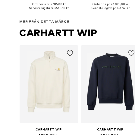
Ordinarie pris: 685,00 kr
Ordinarie pris: 1 025,00 kr
Tillgängliga storlekar: S, M, L, XL, XXL
Tillgängliga storlekar: S, M, L, X
Senaste lägsta pris:
548,10 kr
Senaste lägsta pris:
517,65 kr
Lägg till i varukorgen
Lägg till i varukorgen
MER FRÅN DETTA MÄRKE
CARHARTT WIP
CARHARTT WIP
CARHARTT WIP