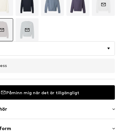
ress
Påminn mig när det är tillgängligt
ehör
er
sform