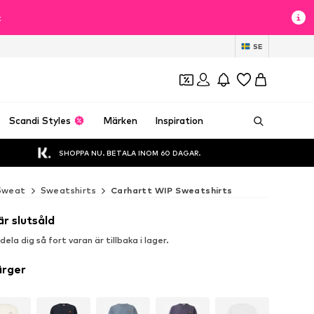
t
SE
Scandi Styles
Märken
Inspiration
SHOPPA NU. BETALA INOM 60 DAGAR.
Sweat
Sweatshirts
Carhartt WIP Sweatshirts
är slutsåld
la dig så fort varan är tillbaka i lager.
ärger