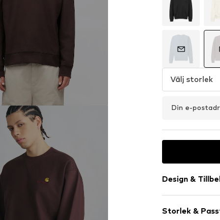
Välj storlek
Din e-postad
Design & Tillb
Neutrala färg
Storlek & Pas
Sweattyg