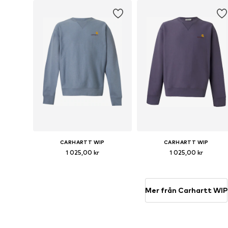
CARHARTT WIP
CARHARTT WIP
1 025,00 kr
1 025,00 kr
Tillgängliga storlekar: S, M, L, XL, XXL
Tillgängliga stor
Lägg till i varukorgen
Lägg till i varukorgen
Mer från Carhartt WIP