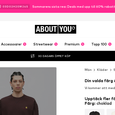
Sommarens sista rea: Deals med upp till 60% rabat
03
D
02
H
20
M
22
S
ABOUT
YOU
Accessoarer
Streetwear
Premium
Topp 100
30 DAGARS ÖPPET KÖP
Män
Kläder
Din valda färg 
Vi kommer att medde
Upptäck fler f
Färg
:
choklad