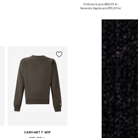
Ordinarie pris: 685,00 kr
L
Tillgängliga storlekar: S, M, L, XL, XXL
Tillgängliga storlekar: M, L, XL
Senaste lägsta pris:
190,00 kr
Lägg till i varukorgen
Lägg till i varukorgen
CARHARTT WIP