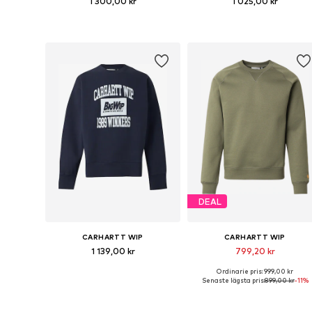
1 300,00 kr
1 025,00 kr
Tillgängliga storlekar: XS, S, M, L, XL, XXL
Tillgängliga s
Lägg till i varukorgen
Lägg till i varukorgen
DEAL
CARHARTT WIP
CARHARTT WIP
1 139,00 kr
799,20 kr
Ordinarie pris: 999,00 kr
Tillgängliga storlekar: S, M, L, XL, XXL
Tillgängliga stor
Senaste lägsta pris:
899,00 kr
-11%
Lägg till i varukorgen
Lägg till i varukorgen