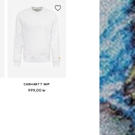
CARHARTT WIP
999,00 kr
lekar: S, M, L, XL, XXL
Tillgängliga storlekar: XS, S, M, L, XL, XXL
Lägg till i varukorgen