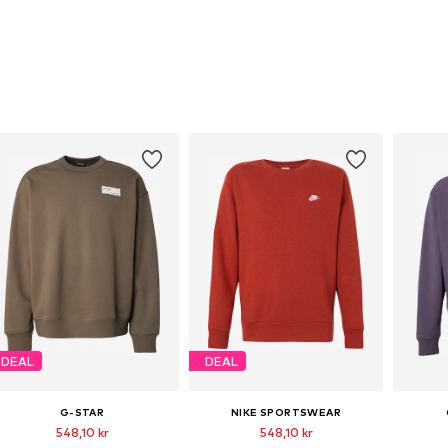
DEAL
DEAL
G-STAR
NIKE SPORTSWEAR
548,10 kr
548,10 kr