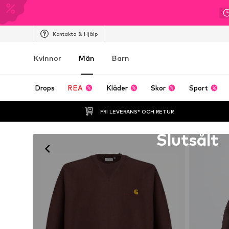
Kontakta & Hjälp
Kvinnor
Män
Barn
Drops
REA
Kläder
Skor
Sport
FRI LEVERANS* OCH RETUR
Tyvärr slutsåld
Slutsålt