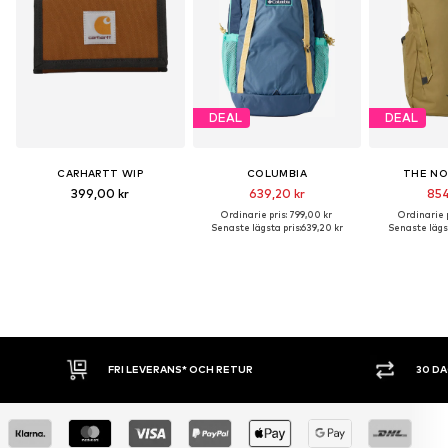
DEAL
DEAL
CARHARTT WIP
COLUMBIA
THE NO
399,00 kr
639,20 kr
854
Ordinarie pris: 799,00 kr
Ordinarie p
Senaste lägsta pris:
639,20 kr
Senaste lägst
FRI LEVERANS* OCH RETUR
30 DAGA