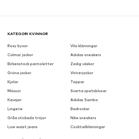
KATEGORI KVINNOR
Roxy byxor
Vila klänningar
Colmar jackor
Adidas sneakers
Birkenstock pantoletter
Zadig väskor
Gröna jackor
Vinterjackor
Kjolar
Toppar
Mössor
Svarta spetsblusar
Kavajer
Adidas Samba
Lingerie
Badrockar
Gråa stickada tröjor
Nike sneakers
Low waist jeans
Cocktailklänningar