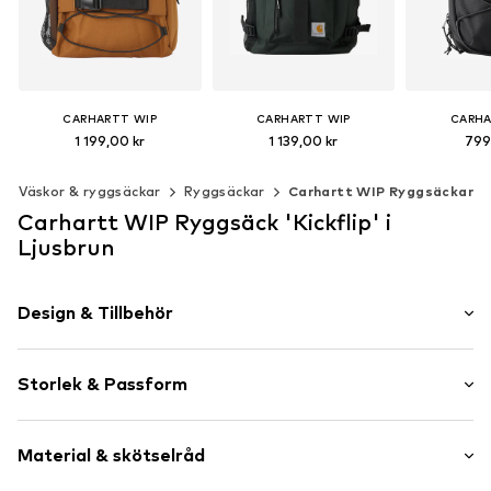
CARHARTT WIP
CARHARTT WIP
CARHA
1 199,00 kr
1 139,00 kr
799
Tillgängliga storlekar: One Size
Tillgängliga storlekar: One Size
Väskor & ryggsäckar
Ryggsäckar
Carhartt WIP Ryggsäckar
Lägg till i varukorgen
Lägg till i varukorgen
Lägg till 
Carhartt WIP Ryggsäck 'Kickflip' i
Ljusbrun
Design & Tillbehör
Neutrala färger
Storlek & Passform
Stort huvudfack
Justerbara remmar
Storlek (volym): Liten (< 25 l)
Sidofickor
Material & skötselråd
Label Patch/Label Flag