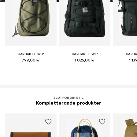
CARHARTT WIP
CARHARTT WIP
CARHA
799,00 kr
1 025,00 kr
1 13
SLUTFÖR DIN STIL
Kompletterande produkter