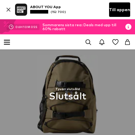
ABOUT YOU App
Till appen
(152 700)
Sommarens sista rea: Deals med upp till
06
H
10
M
04
S
60% rabatt
Tyvärr slutsåld
Slutsålt