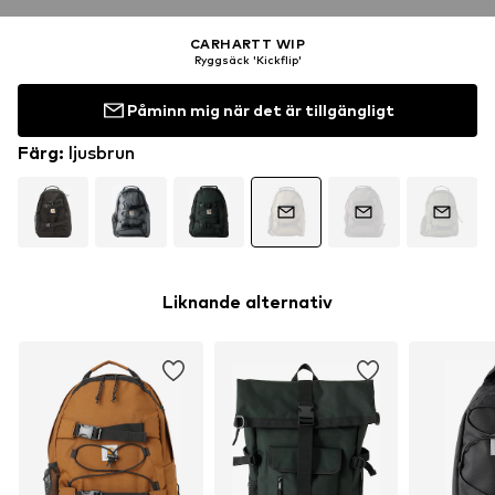
CARHARTT WIP
Ryggsäck 'Kickflip'
Påminn mig när det är tillgängligt
Färg
:
ljusbrun
Liknande alternativ