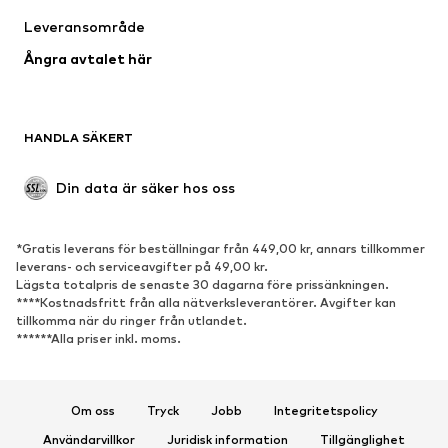
Underkläder
Blusar & tunikor
Leveransområde
Kappor
Kjolar
Ångra avtalet här
Badkläder
Sweat
Kavajer
Jumpsuits & overaller
Stora storlekar
Mammakläder
HANDLA SÄKERT
Tillfällen
Exklusiv
Upcycling
Din data är säker hos oss
SKOR
*Gratis leverans för beställningar från 449,00 kr, annars tillkommer
Nytt
Populärt
leverans- och serviceavgifter på 49,00 kr.
Lägsta totalpris de senaste 30 dagarna före prissänkningen.
Sneakers
Stövletter
****Kostnadsfritt från alla nätverksleverantörer. Avgifter kan
Pumps & högklackade skor
Stövlar
tillkomma när du ringer från utlandet.
******Alla priser inkl. moms.
Sandaler
Lågskor
Sportskor
Ballerinaskor
Pantoletter
Inneskor
Om oss
Tryck
Jobb
Integritetspolicy
Exklusiv
Användarvillkor
Juridisk information
Tillgänglighet