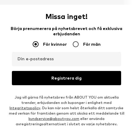
Missa inget!
Börja prenumerera på nyhetsbrevet och få exklusiva
erbjudanden
För kvinnor
För män
Din e-postadress
Registrera dig
Jag vill gärna få nyhetsbrev från ABOUT YOU om aktuella
trender, erbjudanden och kuponger i enlighet med
Integritetspolicy
. Du kan när som helst återkalla ditt samtycke
med verkan för framtiden genom att skicka ett meddelande till
kundservice@aboutyou.com
eller använda
avregistreringsalternativet i slutet av varje nyhetsbrev.