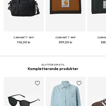
CARHARTT WIP
CARHARTT WIP
CARHA
745,00 kr
399,00 kr
335
SLUTFÖR DIN STIL
Kompletterande produkter