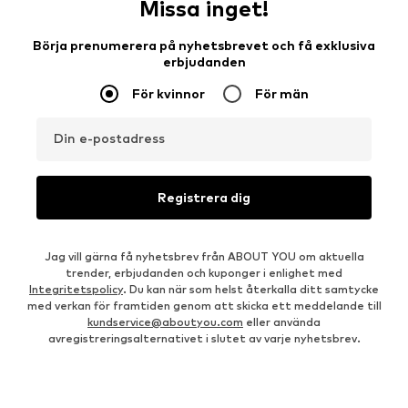
Missa inget!
Börja prenumerera på nyhetsbrevet och få exklusiva
erbjudanden
För kvinnor
För män
Din e-postadress
Registrera dig
Jag vill gärna få nyhetsbrev från ABOUT YOU om aktuella
trender, erbjudanden och kuponger i enlighet med
Integritetspolicy
. Du kan när som helst återkalla ditt samtycke
med verkan för framtiden genom att skicka ett meddelande till
kundservice@aboutyou.com
eller använda
avregistreringsalternativet i slutet av varje nyhetsbrev.