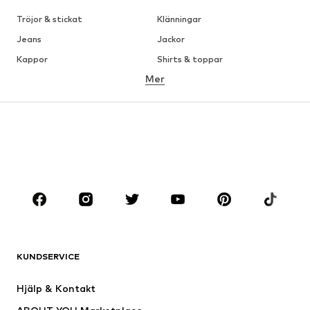
Tröjor & stickat
Klänningar
Jeans
Jackor
Kappor
Shirts & toppar
Mer
Byxor
Underkläder
Kjolar
Blusar & tunikor
Sweat
Kavajer
Badkläder
Jumpsuits & overaller
Stora storlekar
Skor
Sport
Accessoarer
Premium
KLÄDER
KUNDSERVICE
Nytt
Populärt
Klänningar
Jeans
Hjälp & Kontakt
Shirts & toppar
Byxor