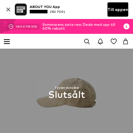
ABOUT YOU App
Till appen
(152 700)
Sommarens sista rea: Deals med upp till
18
H
07
M
34
S
60% rabatt
Tyvärr slutsåld
Slutsålt