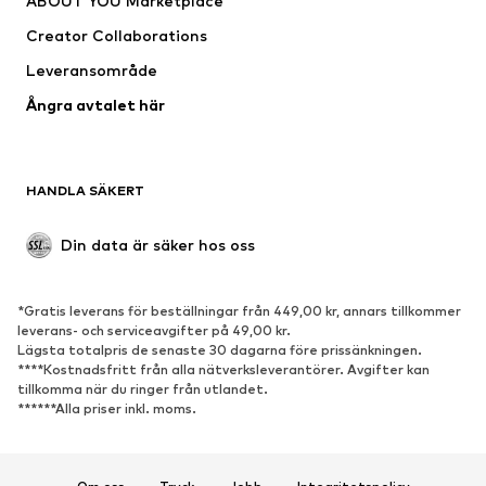
ABOUT YOU Marketplace
Jackor
Tröjor & stickat
Creator Collaborations
Underkläder
Blusar & tunikor
Leveransområde
Kappor
Kjolar
Ångra avtalet här
Badkläder
Sweat
Kavajer
Jumpsuits & overaller
Stora storlekar
Mammakläder
HANDLA SÄKERT
Tillfällen
Exklusiv
Upcycling
Din data är säker hos oss
SKOR
*Gratis leverans för beställningar från 449,00 kr, annars tillkommer
Nytt
Populärt
leverans- och serviceavgifter på 49,00 kr.
Lägsta totalpris de senaste 30 dagarna före prissänkningen.
Sneakers
Stövletter
****Kostnadsfritt från alla nätverksleverantörer. Avgifter kan
Pumps & högklackade skor
Stövlar
tillkomma när du ringer från utlandet.
******Alla priser inkl. moms.
Sandaler
Lågskor
Sportskor
Ballerinaskor
Pantoletter
Inneskor