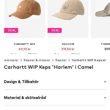
DEAL
DEAL
CARHARTT WIP
VOLCOM
TOMM
611,10 kr
319,50 kr
399
Ordinarie pris: 799,00 kr
Ordinarie pris: 399,00 kr
Senaste lägsta pris:
611,10 kr
Senaste lägsta pris:
220,00 kr
Tillgängliga 
Accessoarer
Kepsar & mössor
Kepsar
Carhartt WIP Kepsar
Lägg till 
Tillgängliga storlekar: 55-60
Tillgängliga storlekar: 55-60
Carhartt WIP Keps 'Harlem' i Camel
Lägg till i varukorgen
Lägg till i varukorgen
Design & Tillbehör
Skrifttryck
Material & skötselråd
Joggingmodell
Label broderi