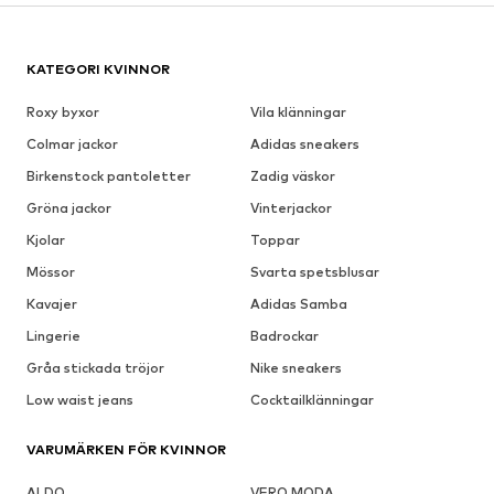
KATEGORI KVINNOR
Roxy byxor
Vila klänningar
Colmar jackor
Adidas sneakers
Birkenstock pantoletter
Zadig väskor
Gröna jackor
Vinterjackor
Kjolar
Toppar
Mössor
Svarta spetsblusar
Kavajer
Adidas Samba
Lingerie
Badrockar
Gråa stickada tröjor
Nike sneakers
Low waist jeans
Cocktailklänningar
VARUMÄRKEN FÖR KVINNOR
ALDO
VERO MODA