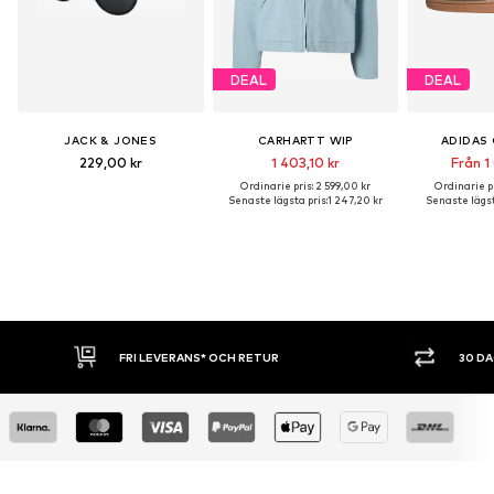
DEAL
DEAL
JACK & JONES
CARHARTT WIP
ADIDAS 
229,00 kr
1 403,10 kr
Från 1
Ordinarie pris: 2 599,00 kr
Ordinarie pr
Senaste lägsta pris:
1 247,20 kr
Senaste lägst
FRI LEVERANS* OCH RETUR
30 D