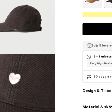
Säljs & lever
Säljs & lever
Säljs & lever
3 - 5 arbet
Slutgiltiga förvä
30 dagars r
Design & Tillb
Neutrala färg
Material & skö
Vadderad fål