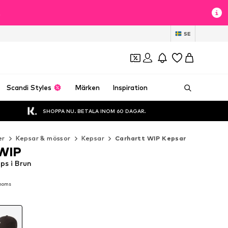
t
SE
Scandi Styles
Märken
Inspiration
SHOPPA NU. BETALA INOM 60 DAGAR.
er
Kepsar & mössor
Kepsar
Carhartt WIP Kepsar
 WIP
ps i Brun
 moms
 moms
 moms