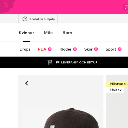
Kontakta & Hjälp
Kvinnor
Män
Barn
Drops
REA
Kläder
Skor
Sport
FRI LEVERANS* OCH RETUR
Nästan sl
Unisex