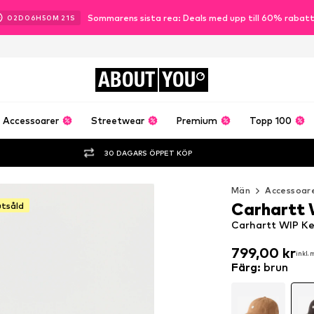
Sommarens sista rea: Deals med upp till 60% rabat
02
D
06
H
50
M
19
S
ABOUT
YOU
Accessoarer
Streetwear
Premium
Topp 100
30 DAGARS ÖPPET KÖP
Män
Accessoar
Carhartt
utsåld
Carhartt WIP Ke
799,00 kr
799,00 kr
inkl.
inkl.
799,00 kr
inkl.
Färg
:
brun