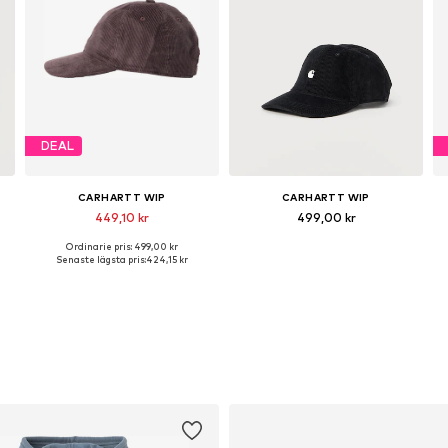
DEAL
CARHARTT WIP
CARHARTT WIP
449,10 kr
499,00 kr
Ordinarie pris: 499,00 kr
Tillgängliga storlekar: 55-60
Tillgängliga storlekar: 55-60
Senaste lägsta pris:
424,15 kr
Lägg till i varukorgen
Lägg till i varukorgen