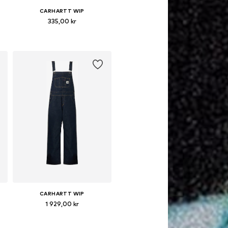
CARHARTT WIP
335,00 kr
e
Tillgängliga storlekar: One Size
Lägg till i varukorgen
CARHARTT WIP
1 929,00 kr
e
Tillgängliga storlekar: XS, S, M, L