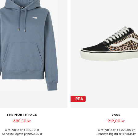
REA
THE NORTH FACE
VANS
688,50 kr
919,00 kr
Ordinarie pris: 855,00 kr
Ordinarie pris: 1 025,00 kr
lgängliga storlekar: XS, S, M, L
Tillgängliga storlekar: 36, 36,5, 37
Senaste lägsta pris:
650,25 kr
Senaste lägsta pris:
781,15 kr