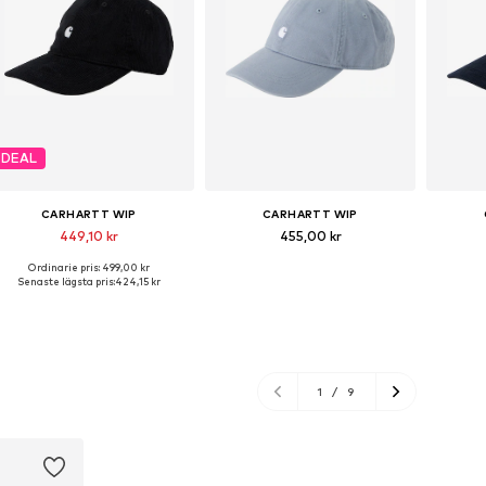
DEAL
CARHARTT WIP
CARHARTT WIP
449,10 kr
455,00 kr
Ordinarie pris: 499,00 kr
Tillgängliga storlekar: 55-60
Tillgängliga storlekar: 55-60
Tillgä
Senaste lägsta pris:
424,15 kr
Lägg till i varukorgen
Lägg till i varukorgen
Lägg
1
/
9