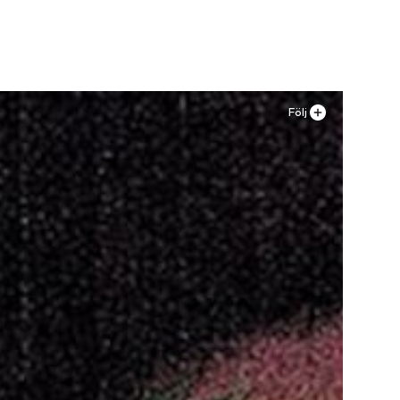
n
Följ