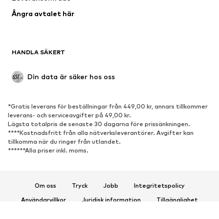
Kappor
Kjolar
Ångra avtalet här
Badkläder
Sweat
Kavajer
Jumpsuits & overaller
Stora storlekar
Mammakläder
HANDLA SÄKERT
Tillfällen
Exklusiv
Upcycling
Din data är säker hos oss
SKOR
*Gratis leverans för beställningar från 449,00 kr, annars tillkommer
Nytt
Populärt
leverans- och serviceavgifter på 49,00 kr.
Lägsta totalpris de senaste 30 dagarna före prissänkningen.
Sneakers
Stövletter
****Kostnadsfritt från alla nätverksleverantörer. Avgifter kan
Pumps & högklackade skor
Stövlar
tillkomma när du ringer från utlandet.
******Alla priser inkl. moms.
Sandaler
Lågskor
Sportskor
Ballerinaskor
Pantoletter
Inneskor
Om oss
Tryck
Jobb
Integritetspolicy
Exklusiv
Användarvillkor
Juridisk information
Tillgänglighet
Produktsäkerhet