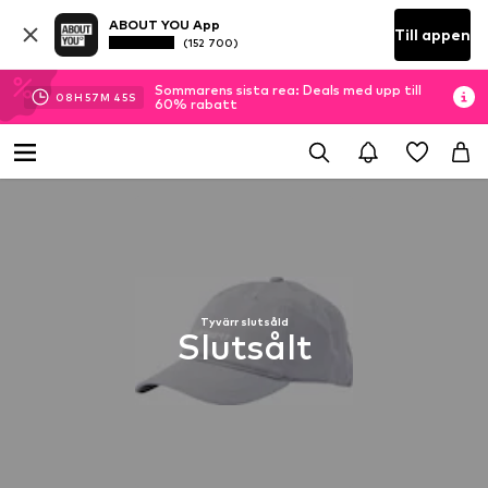
ABOUT YOU App
Till appen
(152 700)
Sommarens sista rea: Deals med upp till
08
H
57
M
44
S
60% rabatt
Tyvärr slutsåld
Slutsålt