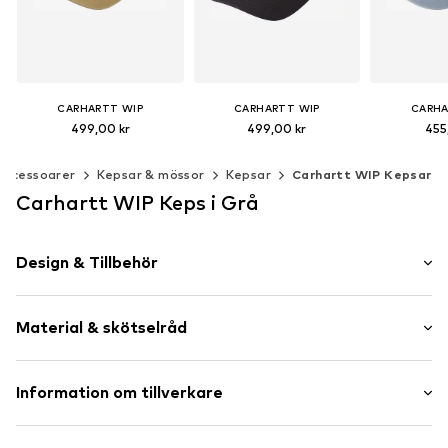
CARHARTT WIP
CARHARTT WIP
CARHA
499,00 kr
499,00 kr
455
+
1
Tillgängliga storlekar: 55-60
Tillgängliga storlekar: 55-60
Tillgängliga 
Accessoarer
Kepsar & mössor
Kepsar
Carhartt WIP Kepsar
Lägg till i varukorgen
Lägg till i varukorgen
Lägg till 
Carhartt WIP Keps i Grå
Design & Tillbehör
Skrifttryck
Material & skötselråd
Canvas
Ton-i ton-sömmar
Mjukt grepp
Material: 100% Bomull
Information om tillverkare
Textil
Handtvätt
Klämspänne
Work in Progress Textilhandels GmbH
Bör ej torktumlas