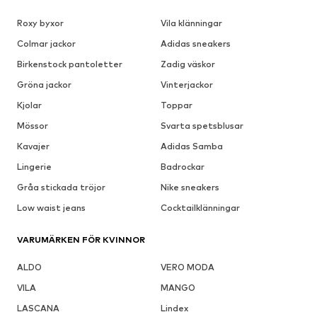
Roxy byxor
Vila klänningar
Colmar jackor
Adidas sneakers
Birkenstock pantoletter
Zadig väskor
Gröna jackor
Vinterjackor
Kjolar
Toppar
Mössor
Svarta spetsblusar
Kavajer
Adidas Samba
Lingerie
Badrockar
Gråa stickada tröjor
Nike sneakers
Low waist jeans
Cocktailklänningar
VARUMÄRKEN FÖR KVINNOR
ALDO
VERO MODA
VILA
MANGO
LASCANA
Lindex