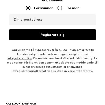
För kvinnor
För män
Din e-postadress
Registrera dig
Jag vill gärna få nyhetsbrev från ABOUT YOU om aktuella
trender, erbjudanden och kuponger i enlighet med
Integritetspolicy
. Du kan när som helst återkalla ditt samtycke
med verkan för framtiden genom att skicka ett meddelande till
kundservice@aboutyou.com
eller använda
avregistreringsalternativet i slutet av varje nyhetsbrev.
KATEGORI KVINNOR