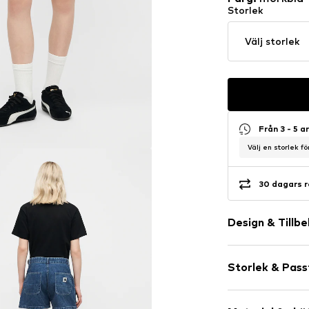
Storlek
Välj storlek
Från 3 - 5 
Välj en storlek f
30 dagars r
Design & Tillb
Neutrala färg
Storlek & Pas
Jeans
Heavy washe
Längd: Kort/
Zip Fly