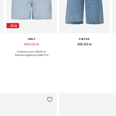
REA
ONLY
PIECES
409,00 kr
455,00 kr
Ordinarie pris: 455,00 kr
Tillgängliga storlekar: 25-26, 27-28, 32-33
Tillgängliga storlekar: 25-26, 27-28
Senaste lägsta pris:
368,10 kr
Lägg till i varukorgen
Lägg till i varukorgen