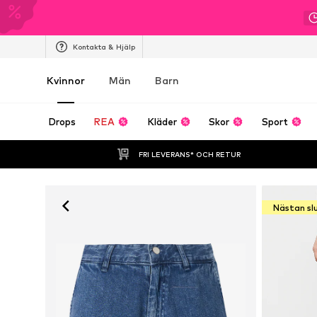
Kontakta & Hjälp
Kvinnor
Män
Barn
Drops
REA
Kläder
Skor
Sport
FRI LEVERANS* OCH RETUR
Nästan sl