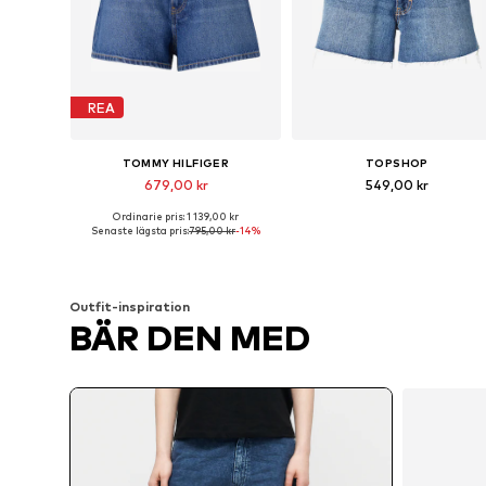
REA
TOMMY HILFIGER
TOPSHOP
679,00 kr
549,00 kr
Ordinarie pris: 1 139,00 kr
Tillgängliga storlekar: 24, 26, 27, 28, 29, 32
Tillgänglig i många storlekar
Senaste lägsta pris:
795,00 kr
-14%
Lägg till i varukorgen
Lägg till i varukorgen
Outfit-inspiration
BÄR DEN MED