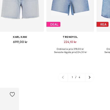
DEAL
REA
KARL KANI
TRENDYOL
699,00 kr
224,10 kr
Ordinarie pris: 319,00 kr
Ord
Tillgängliga storlekar: 24, 27, 28, 29, 30
Tillgängliga storlekar: 24-25, 25-26, 27-28, 32-34
Senaste lägsta pris:
224,10 kr
Senas
Lägg till i varukorgen
Lägg till i varukorgen
Lägg
1
/
4