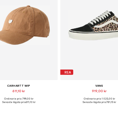
REA
CARHARTT WIP
VANS
611,10 kr
919,00 kr
Ordinarie pris: 799,00 kr
Ordinarie pris: 1 025,00 kr
Tillgängliga storlekar: 55-60
Tillgängliga storlekar: 36, 36,5, 37
Senaste lägsta pris:
611,10 kr
Senaste lägsta pris:
781,15 kr
Lägg till i varukorgen
Lägg till i varukorge