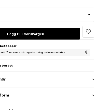
Lägg till i varukorgen
arbetsdagar
ör att få en mer exakt uppskattning av leveranstiden.
eturrätt
ehör
er
sform
d
mini