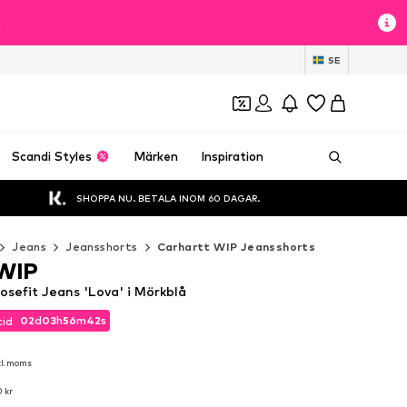
t
SE
Scandi Styles
Märken
Inspiration
SHOPPA NU. BETALA INOM 60 DAGAR.
Jeans
Jeansshorts
Carhartt WIP Jeansshorts
 WIP
sefit Jeans 'Lova' i Mörkblå
02
d
03
h
56
m
40
s
tid
02
d
03
h
56
m
40
s
tid
kl. moms
kl. moms
 kr
 kr