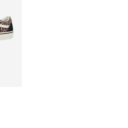
, 38, 39
n