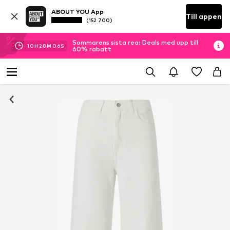
ABOUT YOU App
Till appen
(152 700)
Sommarens sista rea: Deals med upp till
10
H
28
M
06
S
60% rabatt