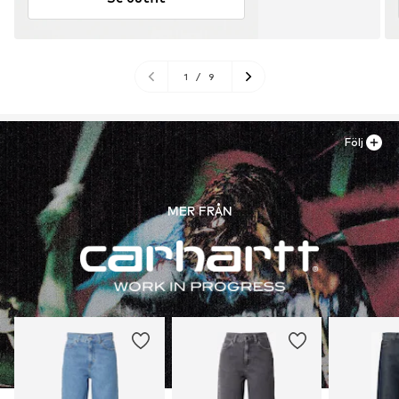
1
/
9
Följ
MER FRÅN