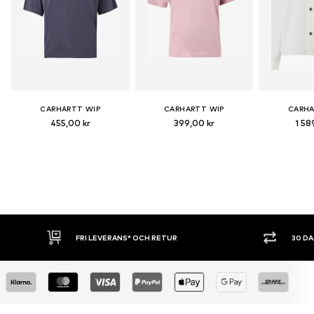
CARHARTT WIP
CARHARTT WIP
CARHA
455,00 kr
399,00 kr
1 58
 RETUR
30 DAGARS ÖPPET KÖP