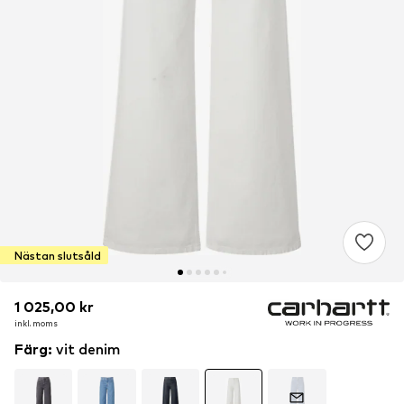
Nästan slutsåld
1 025,00 kr
1 025,00 kr
inkl. moms
inkl. moms
Färg
:
vit denim