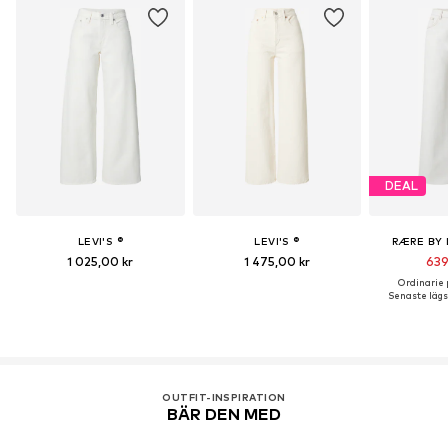
DEAL
LEVI'S ®
LEVI'S ®
RÆRE BY 
1 025,00 kr
1 475,00 kr
639
Ordinarie p
Senaste lägst
OUTFIT-INSPIRATION
BÄR DEN MED