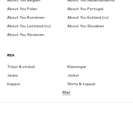
About You Belgien
About You Nederländerna
About You Polen
About You Portugal
About You Rumänien
About You Estland (ru)
About You Lettland (ru)
About You Slovakien
About You Slovenien
REA
Tröjor & stickat
Klänningar
Jeans
Jackor
Kappor
Shirts & toppar
Mer
Byxor
Underkläder
Kjolar
Blusar & tunikor
Sweat
Kavajer
Badkläder
Jumpsuits & overaller
Stora storlekar
Skor