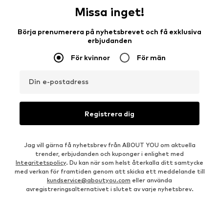
Missa inget!
Börja prenumerera på nyhetsbrevet och få exklusiva
erbjudanden
För kvinnor
För män
Din e-postadress
Registrera dig
Jag vill gärna få nyhetsbrev från ABOUT YOU om aktuella
trender, erbjudanden och kuponger i enlighet med
Integritetspolicy
. Du kan när som helst återkalla ditt samtycke
med verkan för framtiden genom att skicka ett meddelande till
kundservice@aboutyou.com
eller använda
avregistreringsalternativet i slutet av varje nyhetsbrev.