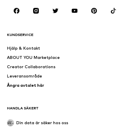
Sport
Accessoarer
Premium
KLÄDER
KUNDSERVICE
Nytt
Populärt
Klänningar
Jeans
Hjälp & Kontakt
Shirts & toppar
Byxor
ABOUT YOU Marketplace
Jackor
Tröjor & stickat
Creator Collaborations
Underkläder
Blusar & tunikor
Leveransområde
Kappor
Kjolar
Ångra avtalet här
Badkläder
Sweat
Kavajer
Jumpsuits & overaller
Stora storlekar
Mammakläder
HANDLA SÄKERT
Tillfällen
Exklusiv
Upcycling
Din data är säker hos oss