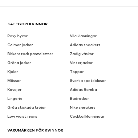
KATEGORI KVINNOR
Roxy byxor
Vila klänningar
Colmar jackor
Adidas sneakers
Birkenstock pantoletter
Zadig väskor
Gröna jackor
Vinterjackor
Kjolar
Toppar
Mössor
Svarta spetsblusar
Kavajer
Adidas Samba
Lingerie
Badrockar
Gråa stickada tröjor
Nike sneakers
Low waist jeans
Cocktailklänningar
VARUMÄRKEN FÖR KVINNOR