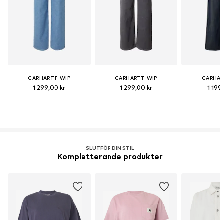
CARHARTT WIP
CARHARTT WIP
CARHA
1 299,00 kr
1 299,00 kr
1 19
SLUTFÖR DIN STIL
Kompletterande produkter