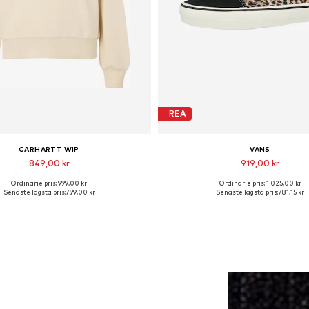
REA
CARHARTT WIP
VANS
849,00 kr
919,00 kr
Ordinarie pris: 999,00 kr
Ordinarie pris: 1 025,00 kr
Tillgängliga storlekar: M
Tillgängliga storlekar: 36, 36,5, 37
Senaste lägsta pris:
799,00 kr
Senaste lägsta pris:
781,15 kr
Lägg till i varukorgen
Lägg till i varukorge