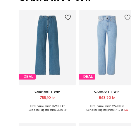
DEAL
DEAL
CARHARTT WIP
CARHARTT WIP
755,10 kr
863,20 kr
Ordinarie pris: 1 399,00 kr
Ordinarie pris: 1 199,00 kr
Tillgängliga storlekar: 27, 30, 31, 32
Tillgänglig i många storlekar
Senaste lägsta pris:
755,10 kr
Senaste lägsta pris:
917,15 kr
-5%
Lägg till i varukorgen
Lägg till i varukorgen