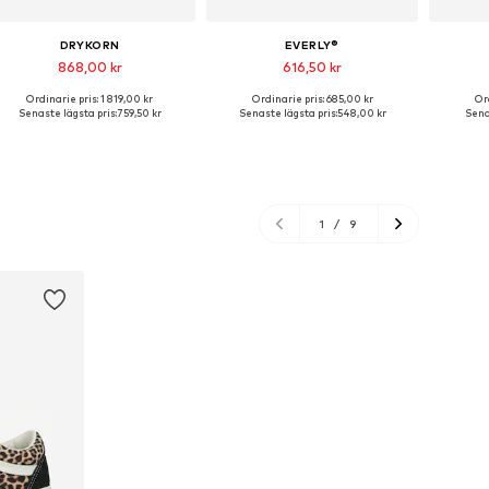
DRYKORN
EVERLY®
868,00 kr
616,50 kr
Ordinarie pris: 1 819,00 kr
Ordinarie pris: 685,00 kr
Or
Tillgängliga storlekar: 26 x 32, 28 x 32, 29 x 32, 30 x 32, 31 x 32, 32 x 32
Tillgänglig i många storlekar
Tillgä
Senaste lägsta pris:
759,50 kr
Senaste lägsta pris:
548,00 kr
Senas
Lägg till i varukorgen
Lägg till i varukorgen
Lägg
1
/
9