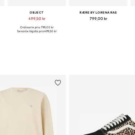
OBJECT
RÆRE BY LORENA RAE
499,50 kr
799,00 kr
Ordinarie pris: 799,00 kr
34, 30-31 x 32, 32-33 x 32
Tillgänglig i många storlekar
Tillgänglig i många storlekar
Senaste lägsta pris:
499,50 kr
Lägg till i varukorgen
Lägg till i varukorgen