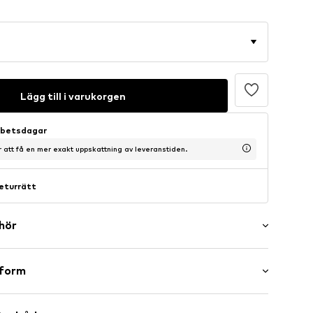
Lägg till i varukorgen
arbetsdagar
ör att få en mer exakt uppskattning av leveranstiden.
eturrätt
ehör
er
sform
m
maxi
l/kant