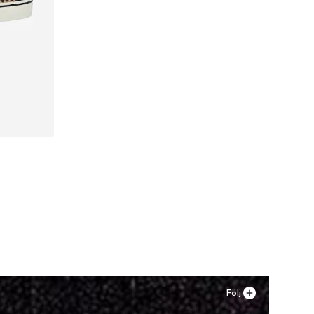
, 38, 39
n
Följ