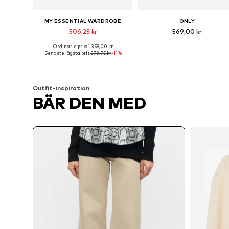
MY ESSENTIAL WARDROBE
ONLY
506,25 kr
569,00 kr
Ordinarie pris: 1 359,00 kr
Tillgänglig i många storlekar
Tillgängliga storlekar: 27-28 x 
Senaste lägsta pris:
573,75 kr
-11%
Lägg till i varukorgen
Lägg till i varukorgen
Outfit-inspiration
BÄR DEN MED