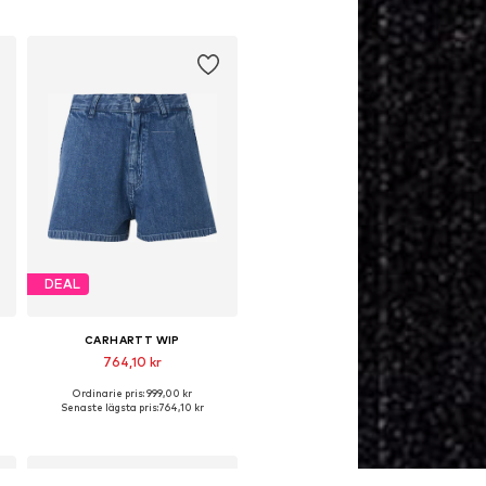
DEAL
CARHARTT WIP
764,10 kr
Ordinarie pris: 999,00 kr
Tillgängliga storlekar: 25-26, 27-28
Senaste lägsta pris:
764,10 kr
Lägg till i varukorgen