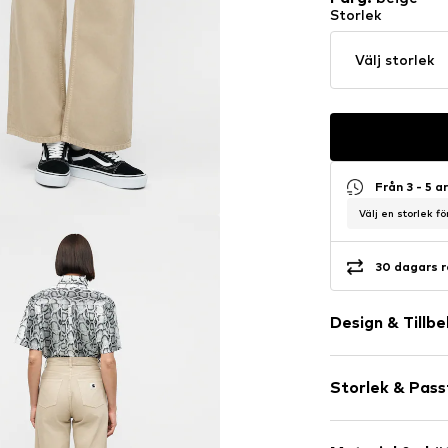
Storlek
Välj storlek
Från 3 - 5 
Välj en storlek f
30 dagars r
Design & Tillb
Neutrala färg
Storlek & Pas
Jeans
Färgad deni
Längd: Lång/
Vadderad fål