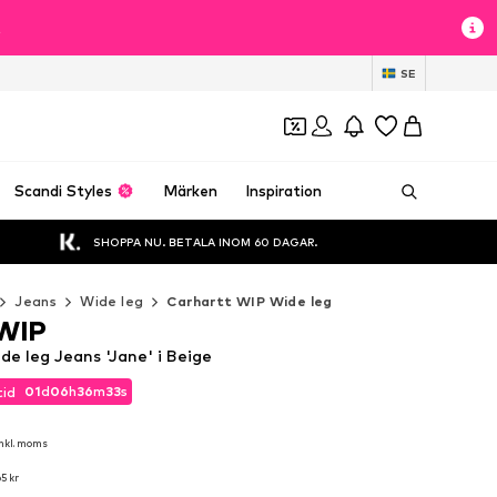
t
SE
Scandi Styles
Märken
Inspiration
SHOPPA NU. BETALA INOM 60 DAGAR.
Jeans
Wide leg
Carhartt WIP Wide leg
 WIP
e leg Jeans 'Jane' i Beige
01
d
06
h
36
m
31
s
tid
01
d
06
h
36
m
31
s
tid
nkl. moms
nkl. moms
65 kr
65 kr