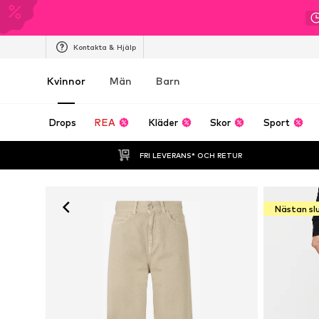
Kontakta & Hjälp
Kvinnor
Män
Barn
Drops
REA
Kläder
Skor
Sport
FRI LEVERANS* OCH RETUR
Nästan sl