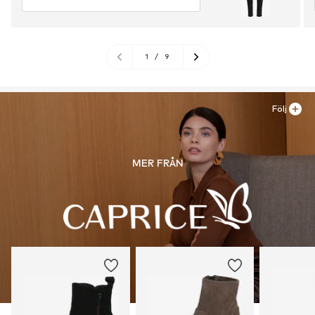
1
/
9
Följ
MER FRÅN