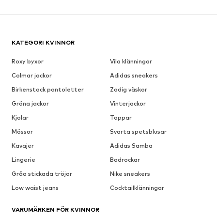
KATEGORI KVINNOR
Roxy byxor
Vila klänningar
Colmar jackor
Adidas sneakers
Birkenstock pantoletter
Zadig väskor
Gröna jackor
Vinterjackor
Kjolar
Toppar
Mössor
Svarta spetsblusar
Kavajer
Adidas Samba
Lingerie
Badrockar
Gråa stickada tröjor
Nike sneakers
Low waist jeans
Cocktailklänningar
VARUMÄRKEN FÖR KVINNOR