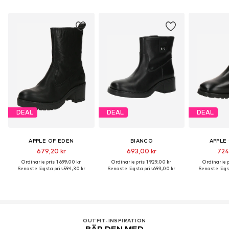
DEAL
DEAL
DEAL
APPLE OF EDEN
BIANCO
APPLE
679,20 kr
693,00 kr
724
Ordinarie pris: 1 699,00 kr
Ordinarie pris: 1 929,00 kr
Ordinarie pr
Senaste lägsta pris:
594,30 kr
Senaste lägsta pris:
693,00 kr
Senaste lägst
OUTFIT-INSPIRATION