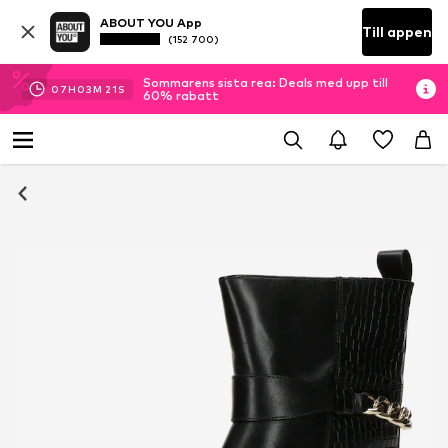
ABOUT YOU App
Till appen
(152 700)
Sommarens sista rea: Deals med upp till
07
H
03
M
21
S
60% rabatt