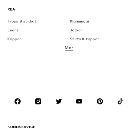
REA
Tröjor & stickat
Klänningar
Jeans
Jackor
Kappor
Shirts & toppar
Mer
Byxor
Underkläder
Kjolar
Blusar & tunikor
Sweat
Kavajer
Badkläder
Jumpsuits & overaller
Stora storlekar
Skor
Sport
Accessoarer
Premium
KLÄDER
KUNDSERVICE
Nytt
Populärt
Klänningar
Jeans