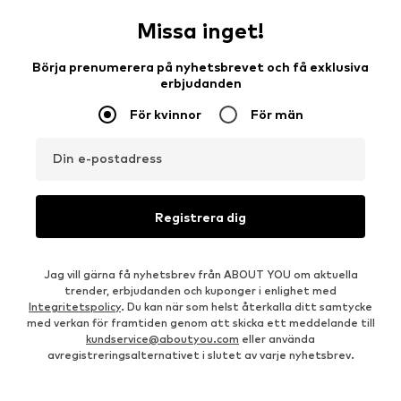
Missa inget!
Börja prenumerera på nyhetsbrevet och få exklusiva
erbjudanden
För kvinnor
För män
Din e-postadress
Registrera dig
Jag vill gärna få nyhetsbrev från ABOUT YOU om aktuella
trender, erbjudanden och kuponger i enlighet med
Integritetspolicy
. Du kan när som helst återkalla ditt samtycke
med verkan för framtiden genom att skicka ett meddelande till
kundservice@aboutyou.com
eller använda
avregistreringsalternativet i slutet av varje nyhetsbrev.