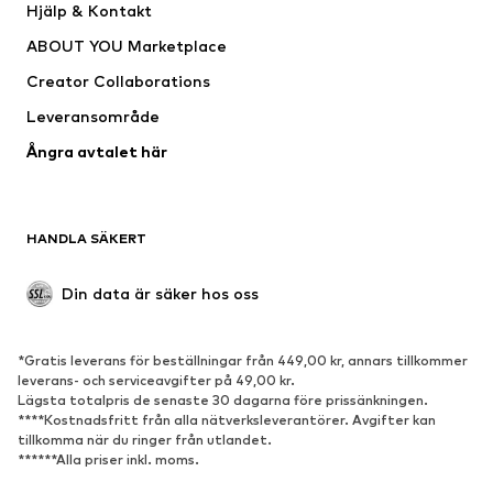
Hjälp & Kontakt
Shirts & toppar
Byxor
ABOUT YOU Marketplace
Jackor
Tröjor & stickat
Creator Collaborations
Underkläder
Blusar & tunikor
Leveransområde
Kappor
Kjolar
Ångra avtalet här
Badkläder
Sweat
Kavajer
Jumpsuits & overaller
Stora storlekar
Mammakläder
HANDLA SÄKERT
Tillfällen
Exklusiv
Upcycling
Din data är säker hos oss
SKOR
*Gratis leverans för beställningar från 449,00 kr, annars tillkommer
Nytt
Populärt
leverans- och serviceavgifter på 49,00 kr.
Lägsta totalpris de senaste 30 dagarna före prissänkningen.
Sneakers
Stövletter
****Kostnadsfritt från alla nätverksleverantörer. Avgifter kan
Pumps & högklackade skor
Stövlar
tillkomma när du ringer från utlandet.
******Alla priser inkl. moms.
Sandaler
Lågskor