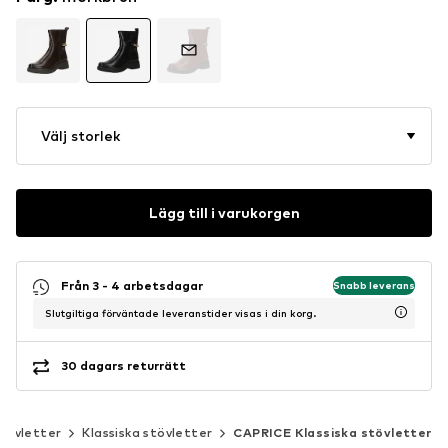
Välj storlek
Lägg till i varukorgen
Från 3 - 4 arbetsdagar
Snabb leverans
Slutgiltiga förväntade leveranstider visas i din korg.
30 dagars returrätt
tövletter
Klassiska stövletter
CAPRICE Klassiska stövletter