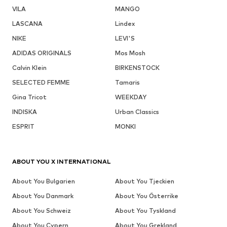
VILA
MANGO
LASCANA
Lindex
NIKE
LEVI'S
ADIDAS ORIGINALS
Mos Mosh
Calvin Klein
BIRKENSTOCK
SELECTED FEMME
Tamaris
Gina Tricot
WEEKDAY
INDISKA
Urban Classics
ESPRIT
MONKI
ABOUT YOU X INTERNATIONAL
About You Bulgarien
About You Tjeckien
About You Danmark
About You Österrike
About You Schweiz
About You Tyskland
About You Cypern
About You Grekland