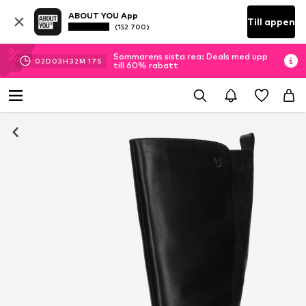
ABOUT YOU App
Till appen
(152 700)
Sommarens sista rea: Deals med upp
02
D
03
H
32
M
17
S
till 60% rabatt