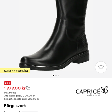
Nästan slutsåld
REA
REA
1 979,00 kr
1 979,00 kr
inkl. moms
inkl. moms
Ordinarie pris: 2 200,00 kr
Ordinarie pris: 2 200,00 kr
Senaste lägsta pris:
Senaste lägsta pris:
1 980,00 kr
1 980,00 kr
Färg
:
svart