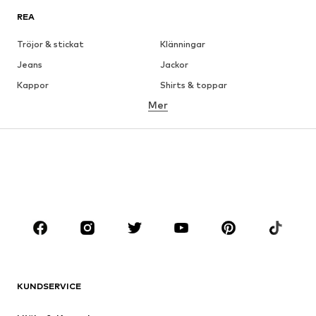
REA
Tröjor & stickat
Klänningar
Jeans
Jackor
Kappor
Shirts & toppar
Mer
Byxor
Underkläder
Kjolar
Blusar & tunikor
Sweat
Kavajer
Badkläder
Jumpsuits & overaller
Stora storlekar
Skor
Sport
Accessoarer
Premium
KLÄDER
KUNDSERVICE
Nytt
Populärt
Klänningar
Jeans