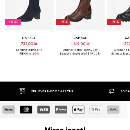
DEAL
REA
REA
CAPRICE
CAPRICE
CA
732,00 kr
1 619,00 kr
1 52
Senaste lägsta pris:
Ordinarie pris: 1 800,00 kr
Ordinarie pr
915,00 kr
-20%
Senaste lägsta pris:
1 349,00 kr
Senaste lägsta
RANS* OCH RETUR
30 DAGARS ÖPPET KÖP
Missa inget!