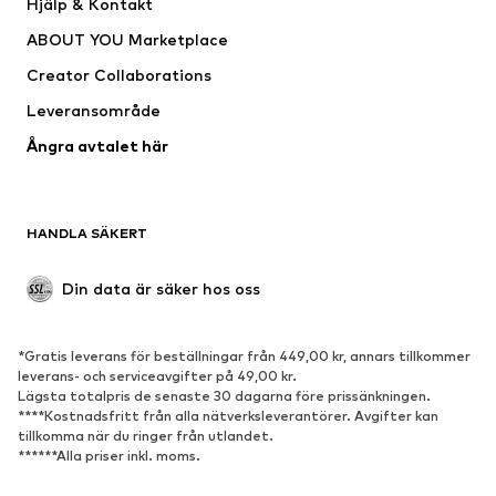
Hjälp & Kontakt
Shirts & toppar
Byxor
ABOUT YOU Marketplace
Jackor
Tröjor & stickat
Creator Collaborations
Underkläder
Blusar & tunikor
Leveransområde
Kappor
Kjolar
Ångra avtalet här
Badkläder
Sweat
Kavajer
Jumpsuits & overaller
Stora storlekar
Mammakläder
HANDLA SÄKERT
Tillfällen
Exklusiv
Upcycling
Din data är säker hos oss
SKOR
*Gratis leverans för beställningar från 449,00 kr, annars tillkommer
Nytt
Populärt
leverans- och serviceavgifter på 49,00 kr.
Lägsta totalpris de senaste 30 dagarna före prissänkningen.
Sneakers
Stövletter
****Kostnadsfritt från alla nätverksleverantörer. Avgifter kan
Pumps & högklackade skor
Stövlar
tillkomma när du ringer från utlandet.
******Alla priser inkl. moms.
Sandaler
Lågskor