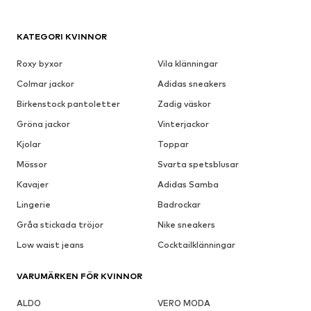
KATEGORI KVINNOR
Roxy byxor
Vila klänningar
Colmar jackor
Adidas sneakers
Birkenstock pantoletter
Zadig väskor
Gröna jackor
Vinterjackor
Kjolar
Toppar
Mössor
Svarta spetsblusar
Kavajer
Adidas Samba
Lingerie
Badrockar
Gråa stickada tröjor
Nike sneakers
Low waist jeans
Cocktailklänningar
VARUMÄRKEN FÖR KVINNOR
ALDO
VERO MODA