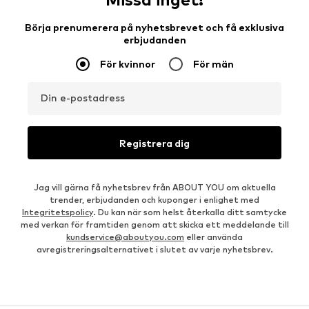
Börja prenumerera på nyhetsbrevet och få exklusiva
erbjudanden
För kvinnor
För män
Din e-postadress
Registrera dig
Jag vill gärna få nyhetsbrev från ABOUT YOU om aktuella
trender, erbjudanden och kuponger i enlighet med
Integritetspolicy
. Du kan när som helst återkalla ditt samtycke
med verkan för framtiden genom att skicka ett meddelande till
kundservice@aboutyou.com
eller använda
avregistreringsalternativet i slutet av varje nyhetsbrev.