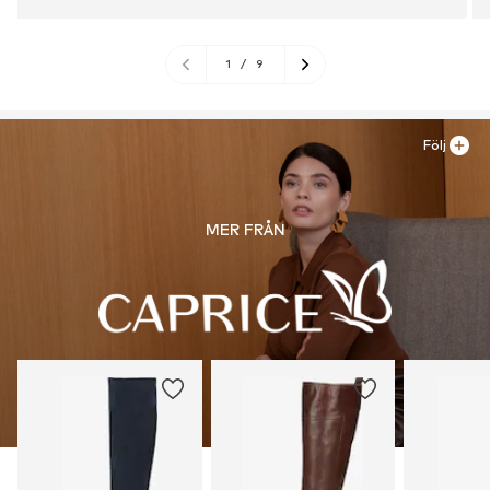
1
/
9
Följ
MER FRÅN