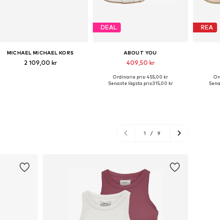
DEAL
REA
MICHAEL MICHAEL KORS
ABOUT YOU
2 109,00 kr
409,50 kr
+
1
Ordinarie pris: 455,00 kr
Ord
Tillgänglig i många storlekar
Tillgängliga storlekar: 36, 37, 38, 39, 40, 41
Tillgäng
Senaste lägsta pris:
315,00 kr
Senas
Lägg till i varukorgen
Lägg till i varukorgen
Lägg
1
/
9