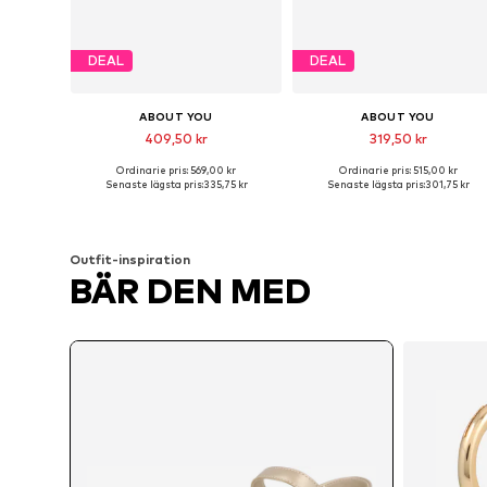
DEAL
DEAL
ABOUT YOU
ABOUT YOU
409,50 kr
319,50 kr
Ordinarie pris: 569,00 kr
Ordinarie pris: 515,00 kr
Tillgängliga storlekar: 37, 38, 39
Tillgängliga storlekar: 37, 39, 4
Senaste lägsta pris:
335,75 kr
Senaste lägsta pris:
301,75 kr
Lägg till i varukorgen
Lägg till i varukorgen
Outfit-inspiration
BÄR DEN MED