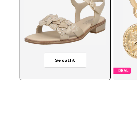
Se outfit
DEAL
Ti