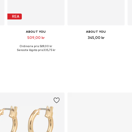
REA
ABOUT YOU
ABOUT YOU
509,00 kr
345,00 kr
Ordinarie pris: 569,00 kr
0, 41
Tillgängliga storlekar: 36, 37, 38, 40
Tillgängliga storlekar: 36, 37, 38, 39, 40
Senaste lägsta pris:
335,75 kr
Lägg till i varukorgen
Lägg till i varukorgen