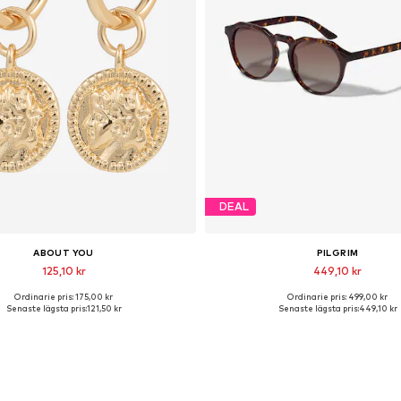
DEAL
ABOUT YOU
PILGRIM
125,10 kr
449,10 kr
Ordinarie pris: 175,00 kr
Ordinarie pris: 499,00 kr
llgängliga storlekar: One Size
Tillgängliga storlekar: One S
Senaste lägsta pris:
121,50 kr
Senaste lägsta pris:
449,10 kr
Lägg till i varukorgen
Lägg till i varukorge