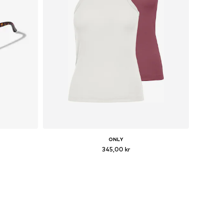
ONLY
345,00 kr
ize
Tillgängliga storlekar: XXS, XS, S, XXL
n
Lägg till i varukorgen