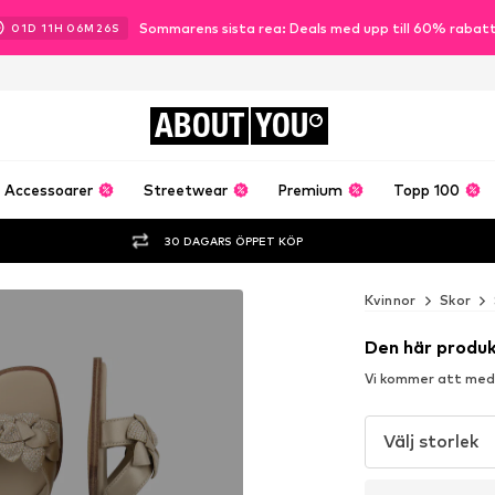
Sommarens sista rea: Deals med upp till 60% rabat
01
D
11
H
06
M
25
S
ABOUT
YOU
Accessoarer
Streetwear
Premium
Topp 100
30 DAGARS ÖPPET KÖP
Kvinnor
Skor
Den här produk
Vi kommer att medde
Välj storlek