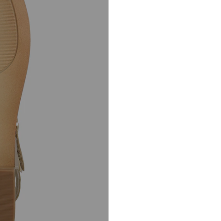
DE
service@caprice