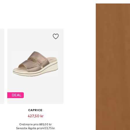
DEAL
CAPRICE
427,50 kr
Ordinarie pris: 685,00 kr
9
Tillgängliga storlekar: 38, 40
Senaste lägsta pris:
403,75 kr