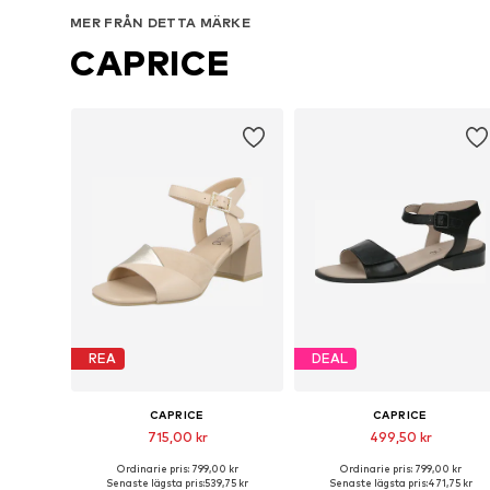
MER FRÅN DETTA MÄRKE
CAPRICE
REA
DEAL
CAPRICE
CAPRICE
715,00 kr
499,50 kr
Ordinarie pris: 799,00 kr
Ordinarie pris: 799,00 kr
Tillgängliga storlekar: 39, 40, 41
Tillgängliga storlekar: 37, 38, 3
Senaste lägsta pris:
539,75 kr
Senaste lägsta pris:
471,75 kr