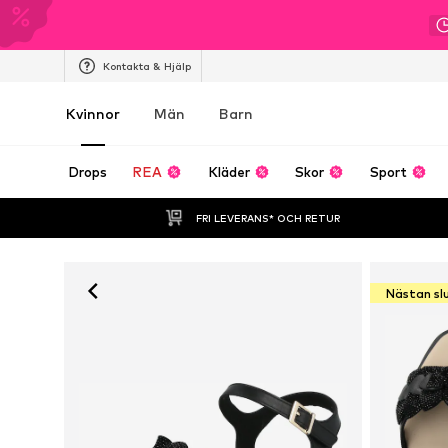
Kontakta & Hjälp
Kvinnor
Män
Barn
Drops
REA
Kläder
Skor
Sport
FRI LEVERANS* OCH RETUR
Nästan sl