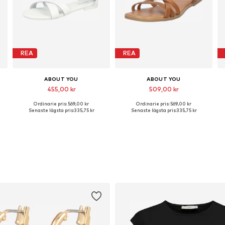
REA
REA
ABOUT YOU
ABOUT YOU
455,00 kr
509,00 kr
Ordinarie pris: 569,00 kr
Ordinarie pris: 569,00 kr
torlekar: 36, 37, 39, 40, 41
Tillgängliga storlekar: 37, 38, 40
Tillgängliga storlekar: 36, 37, 38, 40
Senaste lägsta pris:
335,75 kr
Senaste lägsta pris:
335,75 kr
Lägg till i varukorgen
Lägg till i varukorgen