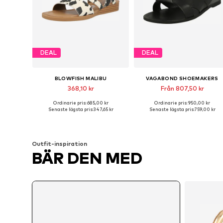
DEAL
DEAL
BLOWFISH MALIBU
VAGABOND SHOEMAKERS
368,10 kr
Från 807,50 kr
Ordinarie pris: 685,00 kr
Ordinarie pris: 950,00 kr
Tillgängliga storlekar: 37, 38, 39, 40
Tillgängliga s
Senaste lägsta pris:
347,65 kr
Senaste lägsta pris:
759,00 kr
Lägg till i varukorgen
Lägg till i varukorgen
Outfit-inspiration
BÄR DEN MED