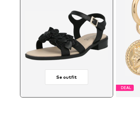
Se outfit
DEAL
Ti