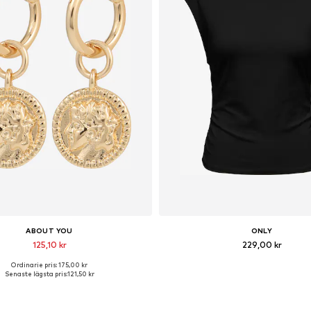
ABOUT YOU
ONLY
125,10 kr
229,00 kr
Ordinarie pris: 175,00 kr
llgängliga storlekar: One Size
Tillgängliga storlekar: XS, M, L
Senaste lägsta pris:
121,50 kr
Lägg till i varukorgen
Lägg till i varukorge