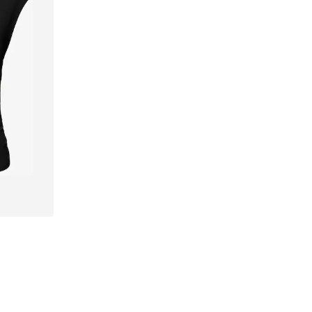
, XL
n