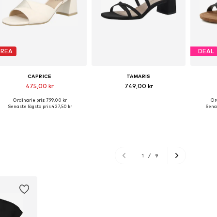
REA
DEAL
CAPRICE
TAMARIS
475,00 kr
749,00 kr
Ordinarie pris: 799,00 kr
Or
Tillgängliga storlekar: 38, 39, 40
Tillgängliga storlekar: 37, 38, 39, 40
Tillgä
Senaste lägsta pris:
427,50 kr
Senas
Lägg till i varukorgen
Lägg till i varukorgen
Lägg
1
/
9