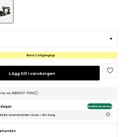
Bara 2 tillgänglig!
Lägg till i varukorgen
eras av
eras av
eras av
ABOUT YOU
ABOUT YOU
ABOUT YOU
sdagar
Snabb leverans
ntade leveranstider visas i din korg.
eturrätt