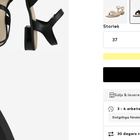
Storlek
37
Säljs & lever
Säljs & lever
Säljs & lever
3 - 4 arbet
Slutgiltiga förvä
30 dagars r