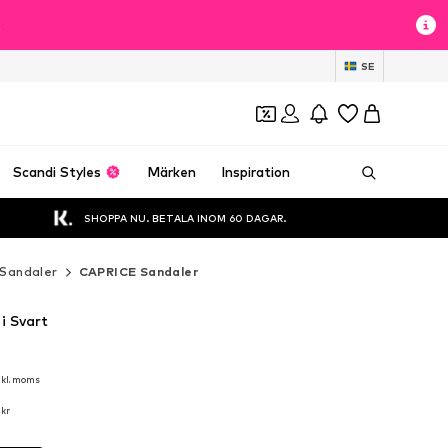
t
SE
Scandi Styles
Märken
Inspiration
SHOPPA NU. BETALA INOM 60 DAGAR.
Sandaler
CAPRICE Sandaler
i Svart
nkl. moms
nkl. moms
nkl. moms
 kr
 kr
 kr