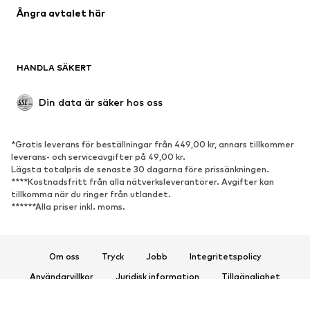
Ångra avtalet här
Badkläder
Sweat
Kavajer
Jumpsuits & overaller
Stora storlekar
Mammakläder
HANDLA SÄKERT
Tillfällen
Exklusiv
Upcycling
Din data är säker hos oss
SKOR
*Gratis leverans för beställningar från 449,00 kr, annars tillkommer
Nytt
Populärt
leverans- och serviceavgifter på 49,00 kr.
Lägsta totalpris de senaste 30 dagarna före prissänkningen.
Sneakers
Stövletter
****Kostnadsfritt från alla nätverksleverantörer. Avgifter kan
Pumps & högklackade skor
Stövlar
tillkomma när du ringer från utlandet.
******Alla priser inkl. moms.
Sandaler
Lågskor
Sportskor
Ballerinaskor
Pantoletter
Inneskor
Om oss
Tryck
Jobb
Integritetspolicy
Exklusiv
Användarvillkor
Juridisk information
Tillgänglighet
Produktsäkerhet
SPORT