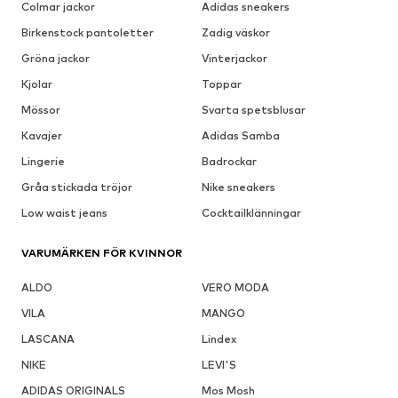
Colmar jackor
Adidas sneakers
Birkenstock pantoletter
Zadig väskor
Gröna jackor
Vinterjackor
Kjolar
Toppar
Mössor
Svarta spetsblusar
Kavajer
Adidas Samba
Lingerie
Badrockar
Gråa stickada tröjor
Nike sneakers
Low waist jeans
Cocktailklänningar
VARUMÄRKEN FÖR KVINNOR
ALDO
VERO MODA
VILA
MANGO
LASCANA
Lindex
NIKE
LEVI'S
ADIDAS ORIGINALS
Mos Mosh