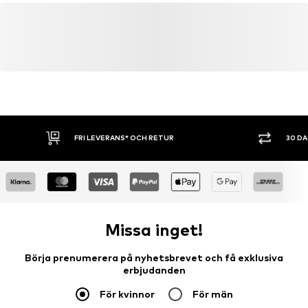
service@caprice.de
FRI LEVERANS* OCH RETUR
30 D
Missa inget!
Börja prenumerera på nyhetsbrevet och få exklusiva
erbjudanden
För kvinnor
För män