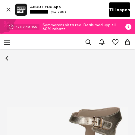
ABOUT YOU App
Till appen
(152 700)
Sommarens sista rea: Deals med upp till
12
H
27
M
15
S
60% rabatt