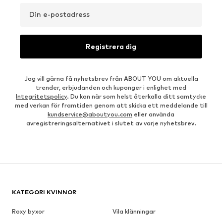
Din e-postadress
Registrera dig
Jag vill gärna få nyhetsbrev från ABOUT YOU om aktuella
trender, erbjudanden och kuponger i enlighet med
Integritetspolicy
. Du kan när som helst återkalla ditt samtycke
med verkan för framtiden genom att skicka ett meddelande till
kundservice@aboutyou.com
eller använda
avregistreringsalternativet i slutet av varje nyhetsbrev.
KATEGORI KVINNOR
Roxy byxor
Vila klänningar