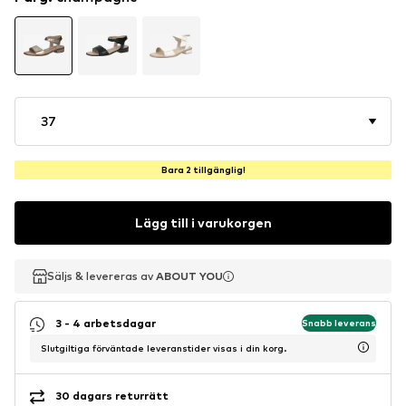
37
Bara 2 tillgänglig!
Lägg till i varukorgen
Säljs & levereras av
Säljs & levereras av
ABOUT YOU
ABOUT YOU
3 - 4 arbetsdagar
Snabb leverans
Slutgiltiga förväntade leveranstider visas i din korg.
30 dagars returrätt