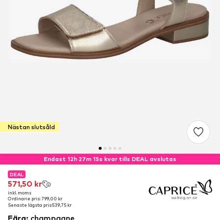
Nästan slutsåld
Endast 12h 27m 15s kvar tills DEAL avslutas
DEAL
DEAL
DEAL
571,50 kr
571,50 kr
571,50 kr
inkl. moms
inkl. moms
inkl. moms
Ordinarie pris: 799,00 kr
Ordinarie pris: 799,00 kr
Ordinarie pris: 799,00 kr
Senaste lägsta pris:
Senaste lägsta pris:
Senaste lägsta pris:
539,75 kr
539,75 kr
539,75 kr
Färg
:
champagne