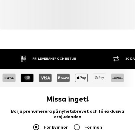
FRI LEVERANS* OCH RETUR
30 D
Missa inget!
Börja prenumerera på nyhetsbrevet och få exklusiva
erbjudanden
För kvinnor
För män