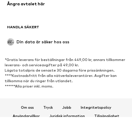
Ångra avtalet här
Badkläder
Sweat
Kavajer
Jumpsuits & overaller
Stora storlekar
Mammakläder
HANDLA SÄKERT
Tillfällen
Exklusiv
Upcycling
Din data är säker hos oss
SKOR
*Gratis leverans för beställningar från 449,00 kr, annars tillkommer
Nytt
Populärt
leverans- och serviceavgifter på 49,00 kr.
Lägsta totalpris de senaste 30 dagarna före prissänkningen.
Sneakers
Stövletter
****Kostnadsfritt från alla nätverksleverantörer. Avgifter kan
Pumps & högklackade skor
Stövlar
tillkomma när du ringer från utlandet.
******Alla priser inkl. moms.
Sandaler
Lågskor
Sportskor
Ballerinaskor
Pantoletter
Inneskor
Om oss
Tryck
Jobb
Integritetspolicy
Exklusiv
Användarvillkor
Juridisk information
Tillgänglighet
Produktsäkerhet
SPORT