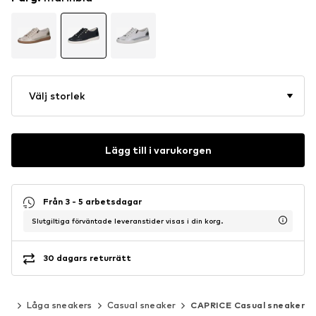
Välj storlek
Lägg till i varukorgen
Från 3 - 5 arbetsdagar
Slutgiltiga förväntade leveranstider visas i din korg.
30 dagars returrätt
ers
Låga sneakers
Casual sneaker
CAPRICE Casual sneaker