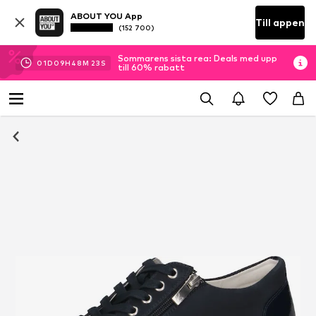
ABOUT YOU App
Till appen
(152 700)
Sommarens sista rea: Deals med upp
01
D
09
H
48
M
23
S
till 60% rabatt