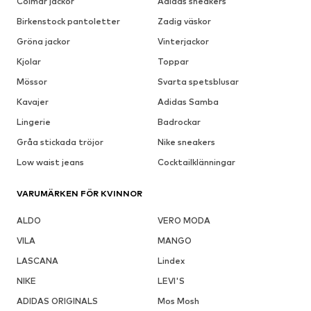
Colmar jackor
Adidas sneakers
Birkenstock pantoletter
Zadig väskor
Gröna jackor
Vinterjackor
Kjolar
Toppar
Mössor
Svarta spetsblusar
Kavajer
Adidas Samba
Lingerie
Badrockar
Gråa stickada tröjor
Nike sneakers
Low waist jeans
Cocktailklänningar
VARUMÄRKEN FÖR KVINNOR
ALDO
VERO MODA
VILA
MANGO
LASCANA
Lindex
NIKE
LEVI'S
ADIDAS ORIGINALS
Mos Mosh