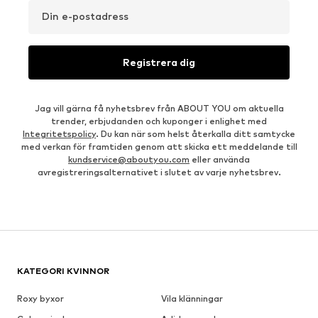
Din e-postadress
Registrera dig
Jag vill gärna få nyhetsbrev från ABOUT YOU om aktuella
trender, erbjudanden och kuponger i enlighet med
Integritetspolicy
. Du kan när som helst återkalla ditt samtycke
med verkan för framtiden genom att skicka ett meddelande till
kundservice@aboutyou.com
eller använda
avregistreringsalternativet i slutet av varje nyhetsbrev.
KATEGORI KVINNOR
Roxy byxor
Vila klänningar