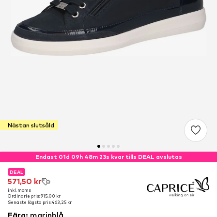
Nästan slutsåld
Endast 01d 09h 48m 23s kvar tills DEAL avslutas
DEAL
DEAL
571,50 kr
571,50 kr
inkl. moms
inkl. moms
Ordinarie pris: 915,00 kr
Ordinarie pris: 915,00 kr
Senaste lägsta pris:
Senaste lägsta pris:
463,25 kr
463,25 kr
Färg
:
marinblå