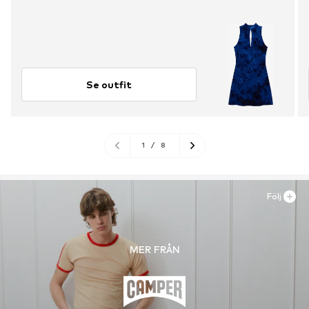
Se outfit
1
/
8
Följ
MER FRÅN