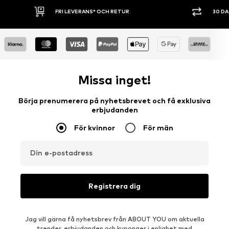
FRI LEVERANS* OCH RETUR
30 DA
Missa inget!
Börja prenumerera på nyhetsbrevet och få exklusiva
erbjudanden
För kvinnor
För män
Din e-postadress
Registrera dig
Jag vill gärna få nyhetsbrev från ABOUT YOU om aktuella
trender, erbjudanden och kuponger i enlighet med