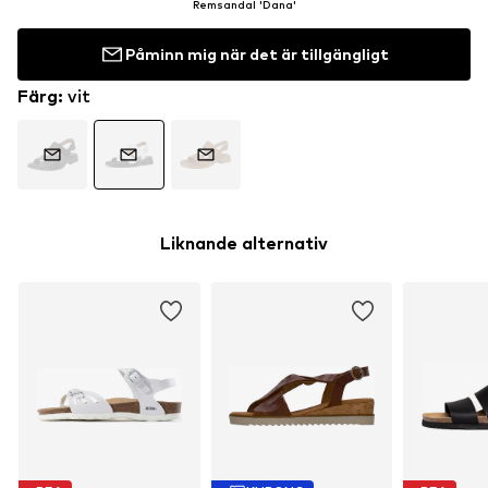
Remsandal 'Dana'
Påminn mig när det är tillgängligt
Färg
:
vit
Liknande alternativ