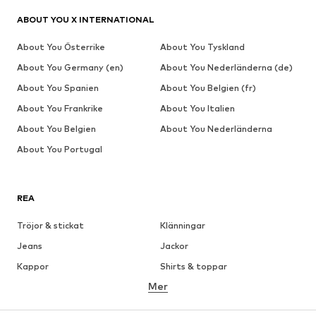
ABOUT YOU X INTERNATIONAL
About You Österrike
About You Tyskland
About You Germany (en)
About You Nederländerna (de)
About You Spanien
About You Belgien (fr)
About You Frankrike
About You Italien
About You Belgien
About You Nederländerna
About You Portugal
REA
Tröjor & stickat
Klänningar
Jeans
Jackor
Kappor
Shirts & toppar
Mer
Byxor
Underkläder
Kjolar
Blusar & tunikor