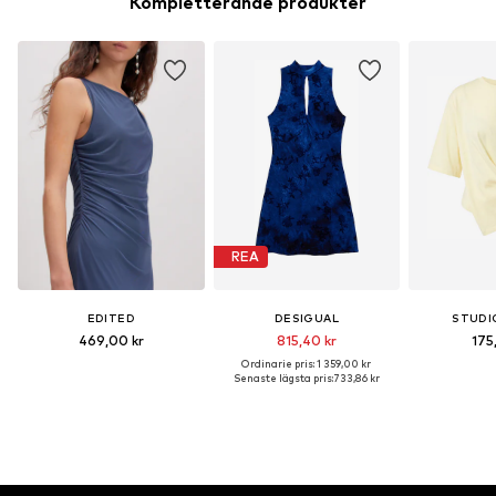
Kompletterande produkter
REA
EDITED
DESIGUAL
STUDI
469,00 kr
815,40 kr
175
Ordinarie pris: 1 359,00 kr
Senaste lägsta pris:
733,86 kr