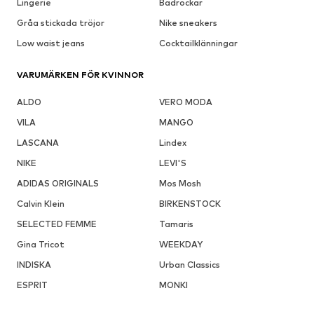
Lingerie
Badrockar
Gråa stickada tröjor
Nike sneakers
Low waist jeans
Cocktailklänningar
VARUMÄRKEN FÖR KVINNOR
ALDO
VERO MODA
VILA
MANGO
LASCANA
Lindex
NIKE
LEVI'S
ADIDAS ORIGINALS
Mos Mosh
Calvin Klein
BIRKENSTOCK
SELECTED FEMME
Tamaris
Gina Tricot
WEEKDAY
INDISKA
Urban Classics
ESPRIT
MONKI