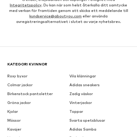
Integritetspolicy
. Du kan när som helst återkalla ditt samtycke
med verkan för framtiden genom att skicka ett meddelande till
kundservice@aboutyou.com
eller använda
avregistreringsalternativet i slutet av varje nyhetsbrev.
KATEGORI KVINNOR
Roxy byxor
Vila klänningar
Colmar jackor
Adidas sneakers
Birkenstock pantoletter
Zadig väskor
Gröna jackor
Vinterjackor
Kjolar
Toppar
Mössor
Svarta spetsblusar
Kavajer
Adidas Samba