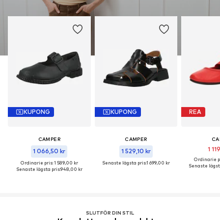
KUPONG
KUPONG
REA
CAMPER
CAMPER
CA
1 11
1 066,50 kr
1 529,10 kr
Ordinarie pr
Ordinarie pris: 1 589,00 kr
Senaste lägsta pris:
1 699,00 kr
Senaste lägsta
Senaste lägsta pris:
948,00 kr
SLUTFÖR DIN STIL