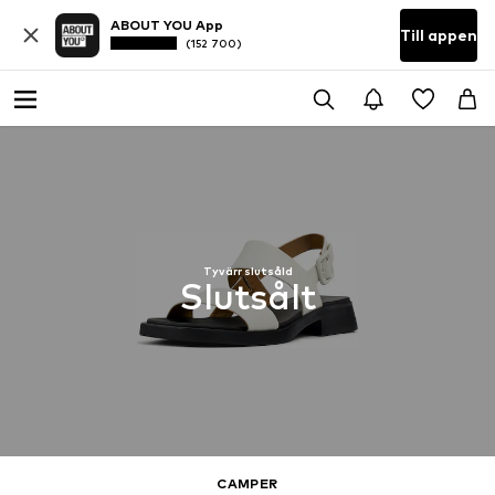
ABOUT YOU App
Till appen
(152 700)
Tyvärr slutsåld
Slutsålt
CAMPER