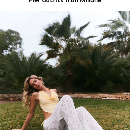
Fler outfits från Millane