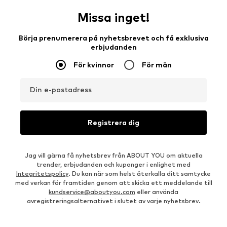
Missa inget!
Börja prenumerera på nyhetsbrevet och få exklusiva
erbjudanden
För kvinnor
För män
Din e-postadress
Registrera dig
Jag vill gärna få nyhetsbrev från ABOUT YOU om aktuella
trender, erbjudanden och kuponger i enlighet med
Integritetspolicy
. Du kan när som helst återkalla ditt samtycke
med verkan för framtiden genom att skicka ett meddelande till
kundservice@aboutyou.com
eller använda
avregistreringsalternativet i slutet av varje nyhetsbrev.