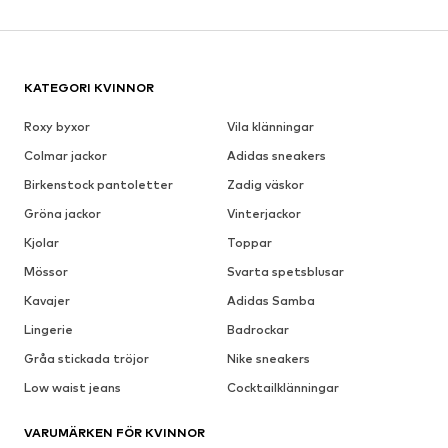
KATEGORI KVINNOR
Roxy byxor
Vila klänningar
Colmar jackor
Adidas sneakers
Birkenstock pantoletter
Zadig väskor
Gröna jackor
Vinterjackor
Kjolar
Toppar
Mössor
Svarta spetsblusar
Kavajer
Adidas Samba
Lingerie
Badrockar
Gråa stickada tröjor
Nike sneakers
Low waist jeans
Cocktailklänningar
VARUMÄRKEN FÖR KVINNOR