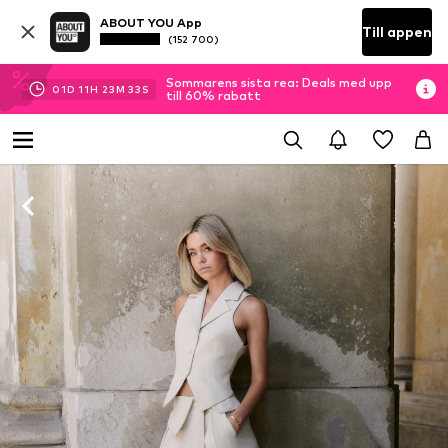
ABOUT YOU App
Till appen
(152 700)
Sommarens sista rea: Deals med upp
01
D
11
H
23
M
33
S
till 60% rabatt