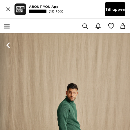
ABOUT YOU App
Till appen
(152 700)