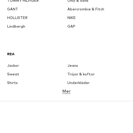
TOMMY HILFIGER
Only & Sons
GANT
Abercrombie & Fitch
HOLLISTER
NIKE
Lindbergh
GAP
REA
Jackor
Jeans
Sweat
Tröjor & koftor
Shirts
Underkläder
Mer
Byxor
Skjortor
Rockar
Kostymer & kavajer
Badkläder
Stora storlekar
Skor
Sport
Accessoarer
Premium