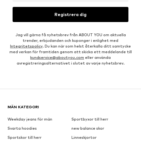
Registrera dig
Jag vill gärna få nyhetsbrev från ABOUT YOU om aktuella
trender, erbjudanden och kuponger i enlighet med
Integritetspolicy
. Du kan när som helst återkalla ditt samtycke
med verkan för framtiden genom att skicka ett meddelande till
kundservice@aboutyou.com
eller använda
avregistreringsalternativet i slutet av varje nyhetsbrev.
MÄN KATEGORI
Weekday jeans för män
Sportbyxor till herr
Svarta hoodies
new balance skor
Sportskor till herr
Linneskjortor