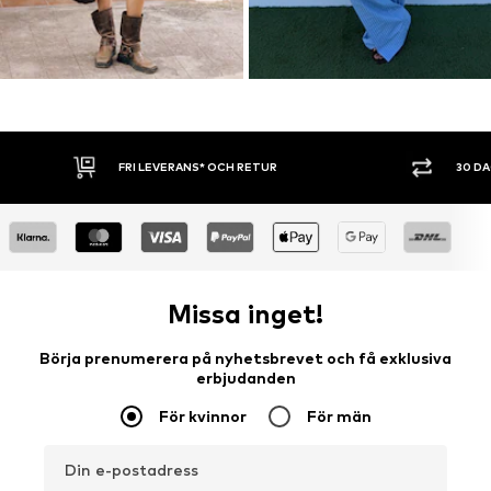
30 DAGARS ÖPPET KÖP
SHOPPA NU. 
Missa inget!
Börja prenumerera på nyhetsbrevet och få exklusiva
erbjudanden
För kvinnor
För män
Din e-postadress