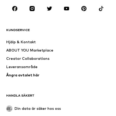
KLÄDER
Nytt
Populärt
Shirts
Jeans
KUNDSERVICE
Jackor
Sweat
Byxor
Skjortor
Hjälp & Kontakt
Underkläder
Tröjor & koftor
ABOUT YOU Marketplace
Kostymer & kavajer
Rockar
Creator Collaborations
Badkläder
Stora storlekar
Leveransområde
Tillfällen
Exklusiv
Ångra avtalet här
Upcycling
SKOR
HANDLA SÄKERT
Nytt
Populärt
Boots & stövlar
Sneakers
Din data är säker hos oss
Lågskor
Sportskor