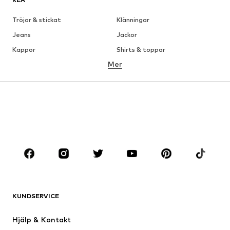
Tröjor & stickat
Klänningar
Jeans
Jackor
Kappor
Shirts & toppar
Mer
Byxor
Underkläder
Kjolar
Blusar & tunikor
Sweat
Kavajer
Badkläder
Jumpsuits & overaller
Stora storlekar
Skor
Sport
Accessoarer
Premium
KLÄDER
KUNDSERVICE
Nytt
Populärt
Klänningar
Jeans
Hjälp & Kontakt
Shirts & toppar
Byxor