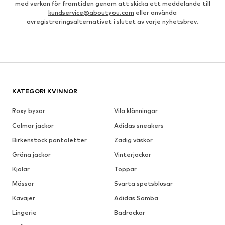
med verkan för framtiden genom att skicka ett meddelande till
kundservice@aboutyou.com
eller använda
avregistreringsalternativet i slutet av varje nyhetsbrev.
KATEGORI KVINNOR
Roxy byxor
Vila klänningar
Colmar jackor
Adidas sneakers
Birkenstock pantoletter
Zadig väskor
Gröna jackor
Vinterjackor
Kjolar
Toppar
Mössor
Svarta spetsblusar
Kavajer
Adidas Samba
Lingerie
Badrockar