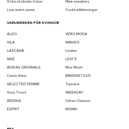
Gråa stickada tröjor
Nike sneakers
Low waist jeans
Cocktailklänningar
VARUMÄRKEN FÖR KVINNOR
ALDO
VERO MODA
VILA
MANGO
LASCANA
Lindex
NIKE
LEVI'S
ADIDAS ORIGINALS
Mos Mosh
Calvin Klein
BIRKENSTOCK
SELECTED FEMME
Tamaris
Gina Tricot
WEEKDAY
INDISKA
Urban Classics
ESPRIT
MONKI
REA