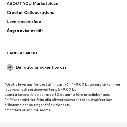
ABOUT YOU Marketplace
Jackor
Tröjor & stickat
Creator Collaborations
Underkläder
Blusar & tunikor
Leveransområde
Kappor
Kjolar
Ångra avtalet här
Badkläder
Sweat
Kavajer
Jumpsuits & overaller
Stora storlekar
Mammakläder
HANDLA SÄKERT
Tillfällen
Exklusiv
Upcycling
Din data är säker hos oss
SKOR
*Gratis leverans för beställningar från 449,00 kr, annars tillkommer
Nytt
Populärt
leverans- och serviceavgifter på 49,00 kr.
Lägsta totalpris de senaste 30 dagarna före prissänkningen.
Sneakers
Stövletter
****Kostnadsfritt från alla nätverksleverantörer. Avgifter kan
Pumps & högklackade skor
Stövlar
tillkomma när du ringer från utlandet.
******Alla priser inkl. moms.
Sandaler
Lågskor
Sportskor
Ballerinaskor