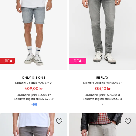
REA
DEAL
ONLY & SONS
REPLAY
Slimfit Jeans 'ONSPly'
Slimfit Jeans 'ANBASS'
409,00 kr
854,10 kr
Ordinarie pris: 455,00 kr
Ordinarie pris: 1 589,00 kr
Senaste lägsta pris:
327,25 kr
Senaste lägsta pris:
806,65 kr