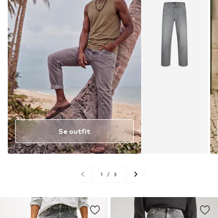
Se outfit
1
/
3