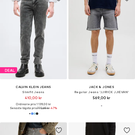
Du har sett 32 av 578 produkter
DEAL
CALVIN KLEIN JEANS
JACK & JONES
Slimfit Jeans
Loosefit Jeans 'JJIALEX JJORIGINAL'
479,60 kr
285,00 kr