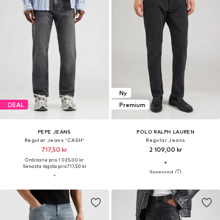
Ordinarie pris: 1 139,00 kr
Senaste lägsta pris:
772,65 kr
-47%
DEAL
DEAL
SCOTCH & SODA
TOM TAILOR
Slimfit Jeans 'RALSTON'
Regular Jeans 'Marvin'
Från 434,00 kr
368,10 kr
Ordinarie pris: 1 359,00 kr
Ordinarie pris: 455,00 kr