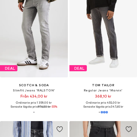
Ordinarie pris: 1 199,00 kr
Senaste lägsta pris:
815,15 kr
-41%
DEAL
CALVIN KLEIN JEANS
JACK & JONES
Slimfit Jeans
Regular Jeans 'JJIRICK JJIEVAN'
410,00 kr
569,00 kr