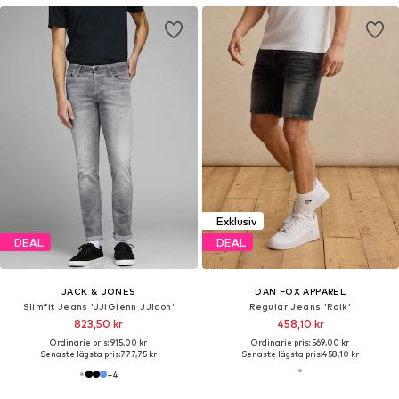
Exklusiv
DEAL
DEAL
JACK & JONES
DAN FOX APPAREL
Slimfit Jeans 'JJIGlenn JJIcon'
Regular Jeans 'Raik'
823,50 kr
458,10 kr
Ordinarie pris: 915,00 kr
Ordinarie pris: 569,00 kr
Senaste lägsta pris:
777,75 kr
Senaste lägsta pris:
458,10 kr
+
4