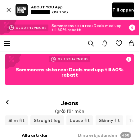
ABOUT YOU App
Till appen
(152 700)
Sommarens sista rea: Deals med upp
02
D
02
H
49
M
05
S
till 60% rabatt
02
D
02
H
49
M
05
S
Sommarens sista rea: Deals med upp till 60%
rabatt
Jeans
(grå) för män
Slim fit
Straight leg
Loose fit
Skinny fit
Tape
Alla artiklar
Dina erbjudanden
458