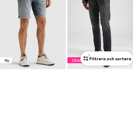
Senaste lägsta pris:
976,50 kr
-55%
Senaste lägsta pris:
347,65 kr
1
Filtrera och sortera
Ny
DEAL
Premium
PEPE JEANS
POLO RALPH LAUREN
Regular Jeans 'CASH'
Regular Jeans
717,50 kr
2 109,00 kr
Ordinarie pris: 1 025,00 kr
Senaste lägsta pris:
717,50 kr