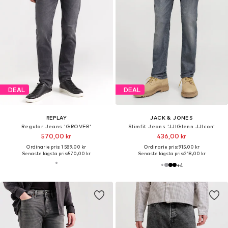
DEAL
DEAL
JACK & JONES
ONLY & SONS
Loosefit Jeans 'JJIEddie JJOriginal'
Regular Jeans 'ONSWEFT'
Från 204,75 kr
168,75 kr
Ordinarie pris: 569,00 kr
Ordinarie pris: 455,00 kr
Senaste lägsta pris:
182,00 kr
Senaste lägsta pris:
157,50 kr
+
1