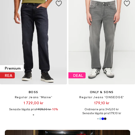
Premium
REA
DEAL
BOSS
ONLY & SONS
Regular Jeans 'Maine'
Regular Jeans 'ONSEDGE'
1 729,00 kr
179,10 kr
Senaste lägsta pris:
1 929,00 kr
-10%
Ordinarie pris: 345,00 kr
Senaste lägsta pris:
179,10 kr