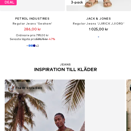
DEAL
3-pack
PETROL INDUSTRIES
JACK & JONES
Regular Jeans 'Seaham'
Regular Jeans 'JJIRICK JJIORG'
286,00 kr
1 025,00 kr
Ordinarie pris: 799,00 kr
Senaste lägsta pris:
539,75 kr
-47%
+
2
JEANS
INSPIRATION TILL KLÄDER
The AY Style Edit