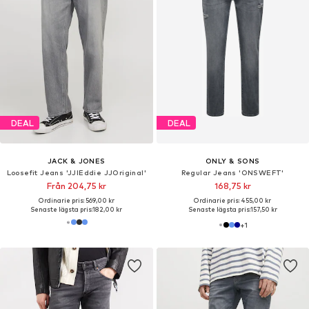
DEAL
REA
WRANGLER
LEVI'S ®
Loosefit Jeans 'FRONTIER'
Loosefit Jeans '555™ 96 Relaxed Straight'
548,10 kr
819,00 kr
Ordinarie pris: 1 025,00 kr
Ordinarie pris: 915,00 kr
Senaste lägsta pris:
426,30 kr
Senaste lägsta pris:
696,15 kr
+
3