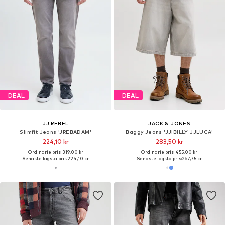
DEAL
DEAL
JJ REBEL
JACK & JONES
Slimfit Jeans 'JREBADAM'
Baggy Jeans 'JJIBILLY JJLUCA'
224,10 kr
283,50 kr
Ordinarie pris: 319,00 kr
Ordinarie pris: 455,00 kr
Senaste lägsta pris:
224,10 kr
Senaste lägsta pris:
267,75 kr
UPPTÄCK TRENDER OCH DE BÄSTA VARUMÄRKENA
Inspiration för Jeans