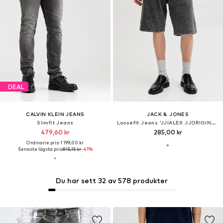
DEAL
DEAL
REPLAY
JACK & JONES
Regular Jeans 'GROVER'
Slimfit Jeans 'JJIGlenn JJIcon'
570,00 kr
436,00 kr
Ordinarie pris: 1 589,00 kr
Ordinarie pris: 915,00 kr
Senaste lägsta pris:
570,00 kr
Senaste lägsta pris:
218,00 kr
+
4