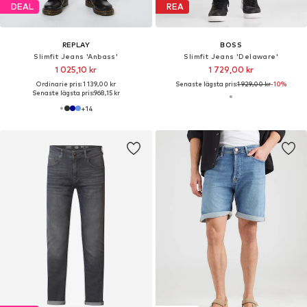
DEAL
REA
REPLAY
BOSS
Slimfit Jeans 'Anbass'
Slimfit Jeans 'Delaware'
1 025,10 kr
1 729,00 kr
Ordinarie pris: 1 139,00 kr
Senaste lägsta pris:
1 929,00 kr
-10%
Senaste lägsta pris:
968,15 kr
+
14