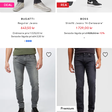
DEAL
REA
BUGATTI
BOSS
Regular Jeans
Slimfit Jeans 'H-Delaware'
643,50 kr
1 729,00 kr
Ordinarie pris: 1 025,00 kr
Senaste lägsta pris:
1 929,00 kr
-10%
Senaste lägsta pris:
643,50 kr
Premium