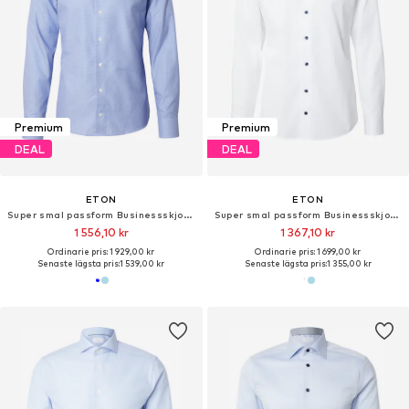
Premium
Premium
DEAL
DEAL
ETON
ETON
Super smal passform Businessskjorta
Super smal passform Businessskjorta
1 556,10 kr
1 367,10 kr
Ordinarie pris: 1 929,00 kr
Ordinarie pris: 1 699,00 kr
Senaste lägsta pris:
1 539,00 kr
Senaste lägsta pris:
1 355,00 kr