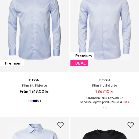
Premium
Premium
DEAL
ETON
ETON
Slim fit Skjorta
Slim fit Skjorta
Från 1 519,00 kr
1 367,10 kr
Ordinarie pris: 1 699,00 kr
+
1
Senaste lägsta pris:
1 519,00 kr
-10%