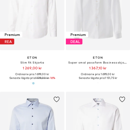
Premium
Premium
REA
DEAL
ETON
ETON
Slim fit Skjorta
Super smal passform Businessskjorta
1 269,00 kr
1 367,10 kr
Ordinarie pris: 1 699,00 kr
Ordinarie pris: 1 699,00 kr
Senaste lägsta pris:
1 519,00 kr
-16%
Senaste lägsta pris:
1 151,75 kr