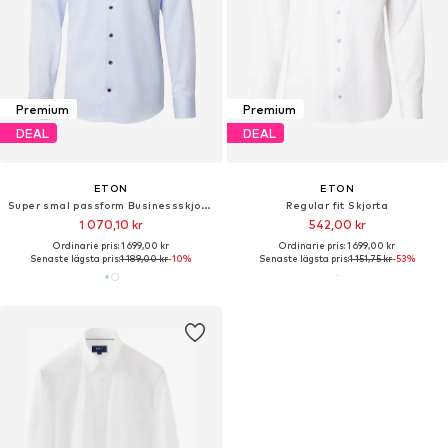
Premium
Premium
DEAL
DEAL
ETON
ETON
Super smal passform Businessskjorta
Regular fit Skjorta
1 070,10 kr
542,00 kr
Ordinarie pris: 1 699,00 kr
Ordinarie pris: 1 699,00 kr
Senaste lägsta pris:
1 189,00 kr
-10%
Senaste lägsta pris:
1 151,75 kr
-53%