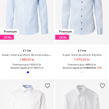
Premium
Premium
DEAL
DEAL
ETON
ETON
Super smal passform Businessskjorta 'Houndstooth'
Super smal passform Skjorta
1 385,10 kr
1 070,10 kr
Ordinarie pris: 1 929,00 kr
Ordinarie pris: 1 699,00 kr
Senaste lägsta pris:
1 385,10 kr
Senaste lägsta pris:
1 189,00 kr
-10%