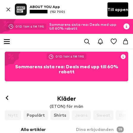
ABOUT YOU App
Till appen
(152 700)
Sommarens sista rea: Deals med upp
01
D
16
H
41
M
17
S
till 60% rabatt
01
D
16
H
41
M
17
S
Sommarens sista rea: Deals med upp till 60%
rabatt
Kläder
(ETON) för män
Nytt
Populärt
Shirts
Jeans
Sweat
Byxor
Alla artiklar
Dina erbjudanden
19