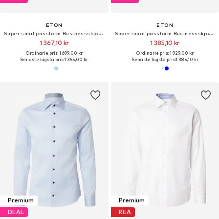
ETON
ETON
Super smal passform Businessskjorta
Super smal passform Businessskjorta 'Houndstooth'
1 367,10 kr
1 385,10 kr
Ordinarie pris: 1 699,00 kr
Ordinarie pris: 1 929,00 kr
Senaste lägsta pris:
1 355,00 kr
Senaste lägsta pris:
1 385,10 kr
Premium
Premium
DEAL
REA