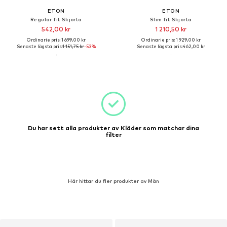
ETON
ETON
Regular fit Skjorta
Slim fit Skjorta
542,00 kr
1 210,50 kr
Ordinarie pris: 1 699,00 kr
Ordinarie pris: 1 929,00 kr
Senaste lägsta pris:
1 151,75 kr
-53%
Senaste lägsta pris:
462,00 kr
Du har sett alla produkter av Kläder som matchar dina
filter
Här hittar du fler produkter av Män