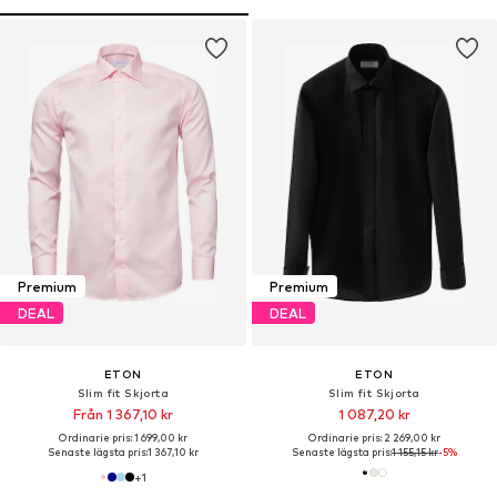
Premium
Premium
DEAL
DEAL
ETON
ETON
Slim fit Skjorta
Slim fit Skjorta
Från 1 367,10 kr
1 087,20 kr
Ordinarie pris: 1 699,00 kr
Ordinarie pris: 2 269,00 kr
Senaste lägsta pris:
1 367,10 kr
Senaste lägsta pris:
1 155,15 kr
-5%
+
1