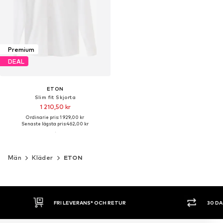
Premium
DEAL
ETON
Slim fit Skjorta
1 210,50 kr
Ordinarie pris: 1 929,00 kr
Senaste lägsta pris:
462,00 kr
Män
Kläder
ETON
30 DAGARS ÖPPET KÖP
SHOPPA NU. 