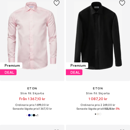
Premium
Premium
DEAL
DEAL
ETON
ETON
Slim fit Skjorta
Slim fit Skjorta
Från 1 367,10 kr
1 087,20 kr
Ordinarie pris: 1 699,00 kr
Ordinarie pris: 2 269,00 kr
Senaste lägsta pris:
1 367,10 kr
Senaste lägsta pris:
1 155,15 kr
-5%
+
1