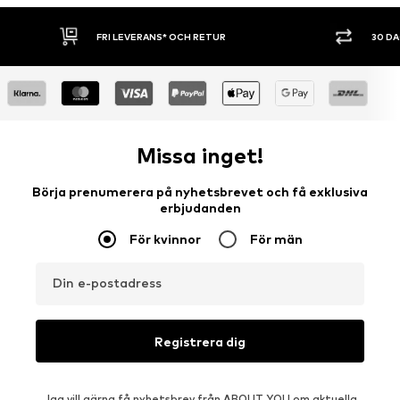
30 DAGARS ÖPPET KÖP
SHOPPA NU. 
Missa inget!
Börja prenumerera på nyhetsbrevet och få exklusiva
erbjudanden
För kvinnor
För män
Din e-postadress
Registrera dig
Jag vill gärna få nyhetsbrev från ABOUT YOU om aktuella