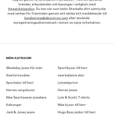
trender, erbjudanden och kuponger i enlighet med
Integritetspolicy
. Du kan när som helst återkalla ditt samtycke
med verkan för framtiden genom att skicka ett meddelande till
kundservice@aboutyou.com
eller använda
avregistreringsalternativet i slutet av varje nyhetsbrev.
MÄN KATEGORI
Weekday jeans för män
Sportbyxor till herr
Svarta hoodies
new balance skor
Sportskor till herr
Linneskjortor
Herren cargobyxor
Herren jeans
Nike Sportswear sneakers
Lyle & Scott T-shirts
Kalsonger
Nike byxor till herr
Jack & Jones jeans
Hugo Boss jackor till herr