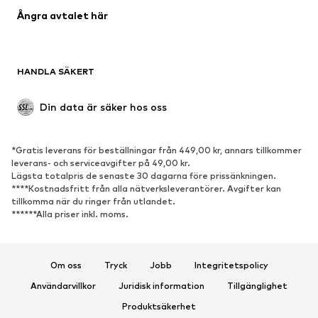
Ångra avtalet här
Upcycling
SKOR
HANDLA SÄKERT
Nytt
Populärt
Boots & stövlar
Sneakers
Din data är säker hos oss
Lågskor
Sportskor
Öppna skor
Exklusiv
*Gratis leverans för beställningar från 449,00 kr, annars tillkommer
leverans- och serviceavgifter på 49,00 kr.
SPORT
Lägsta totalpris de senaste 30 dagarna före prissänkningen.
****Kostnadsfritt från alla nätverksleverantörer. Avgifter kan
Sportkläder
Sporttyper
tillkomma när du ringer från utlandet.
******Alla priser inkl. moms.
Sportskor
Sportväskor & ryggsäckar
Sporttillbehör
Om oss
Tryck
Jobb
Integritetspolicy
ACCESSOARER
Användarvillkor
Juridisk information
Tillgänglighet
Nytt
Kepsar & mössor
Produktsäkerhet