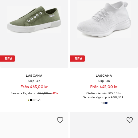
REA
REA
LASCANA
LASCANA
Slip-On
Slip-On
Från 465,00 kr
Från 445,00 kr
Senaste lägsta pris:
525,00 kr
-11%
Ordinarie pris: 505,00 kr
Senaste lägsta pris:
400,50 kr
+
1