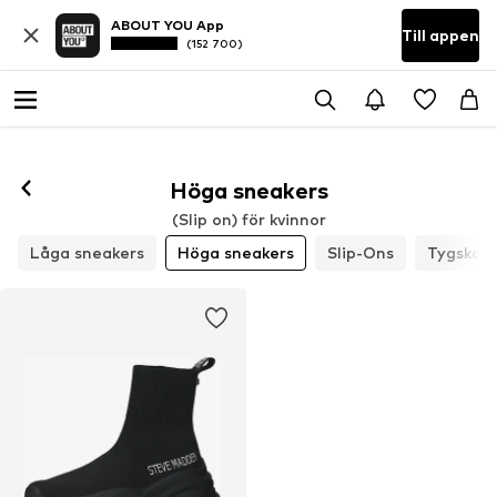
ABOUT YOU App
Till appen
(152 700)
Höga sneakers
(Slip on) för kvinnor
Låga sneakers
Höga sneakers
Slip-Ons
Tygskor