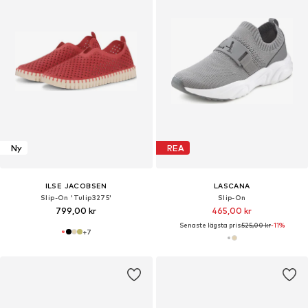
Ny
REA
ILSE JACOBSEN
LASCANA
Slip-On 'Tulip3275'
Slip-On
799,00 kr
465,00 kr
Senaste lägsta pris:
525,00 kr
-11%
+
7