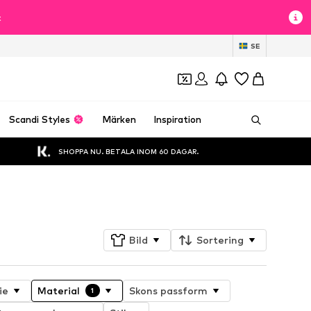
t
SE
Scandi Styles
Märken
Inspiration
SHOPPA NU. BETALA INOM 60 DAGAR.
Följ
Bild
Sortering
ie
Material
Skons passform
1