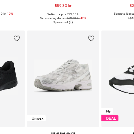
559,30 kr
52
00 kr
-10%
Senaste lägsta 
Ordinarie pris: 799,00 kr
torlekar
Tillgänglig i många storlekar
Tillgänglig 
Senaste lägsta pris:
639,20 kr
-12%
korgen
Lägg till i varukorgen
Lägg till
Ny
Unisex
DEAL
NEW BALANCE