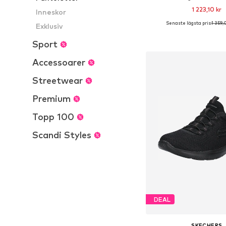
1 223,10 kr
Inneskor
Senaste lägsta pris:
1 359,
Exklusiv
Tillgänglig i många s
Lägg till i varu
Sport
Accessoarer
Streetwear
Premium
Topp 100
Scandi Styles
DEAL
SKECHERS