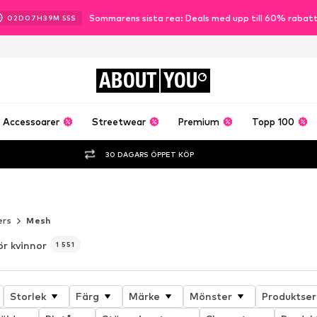
Sommarens sista rea: Deals med upp till 60% rabat
02
D
07
H
39
M
53
S
ABOUT
YOU
Accessoarer
Streetwear
Premium
Topp 100
30 DAGARS ÖPPET KÖP
ers
Mesh
ör kvinnor
1 551
Storlek
Färg
Märke
Mönster
Produktser