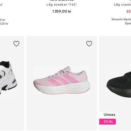
s'
Låg sneaker '740'
Låg sneak
1 359,00 kr
63
+
1
Senaste lägsta
0 kr
torlekar
Tillgänglig i många storlekar
Tillgänglig 
,20 kr
korgen
Lägg till i varukorgen
Lägg till
Unisex
DEAL