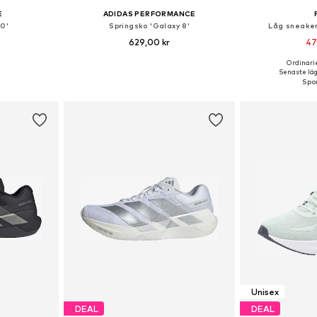
E
ADIDAS PERFORMANCE
30'
Springsko 'Galaxy 8'
Låg sneaker
629,00 kr
47
+
6
Ordinarie
torlekar
Tillgänglig i många storlekar
Tillgänglig 
Senaste lägs
korgen
Lägg till i varukorgen
Lägg till
Unisex
DEAL
DEAL