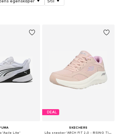
tens egenskaper
Stil
DEAL
PUMA
SKECHERS
 'Agile Lite'
Låg sneaker 'ARCH FIT 2.0 - RISING TIDE'