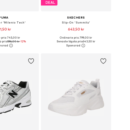
DEAL
PUMA
SKECHERS
r 'Milenio Tech'
Slip-On 'Summits'
1,50 kr
643,50 kr
 pris: 745,00 kr
Ordinarie pris: 799,00 kr
i många storlekar
Tillgänglig i många storlekar
 pris:
596,00 kr
-12%
Senaste lägsta pris:
643,50 kr
 i varukorgen
Lägg till i varukorgen