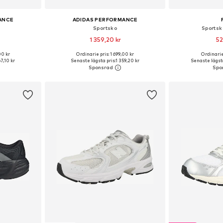
ANCE
ADIDAS PERFORMANCE
Sportsko
Sportsko
1 359,20 kr
52
+
1
00 kr
Ordinarie pris: 1 699,00 kr
Ordinarie
torlekar
Tillgänglig i många storlekar
Tillgänglig 
67,10 kr
Senaste lägsta pris:
1 359,20 kr
Senaste lägsta
korgen
Lägg till i varukorgen
Lägg till