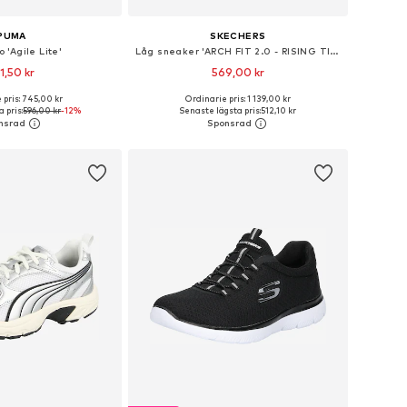
PUMA
SKECHERS
 'Agile Lite'
Låg sneaker 'ARCH FIT 2.0 - RISING TIDE'
1,50 kr
569,00 kr
+
2
 pris: 745,00 kr
Ordinarie pris: 1 139,00 kr
i många storlekar
Tillgängliga storlekar: 36, 37, 38, 39, 40, 41
 pris:
596,00 kr
-12%
Senaste lägsta pris:
512,10 kr
 i varukorgen
Lägg till i varukorgen