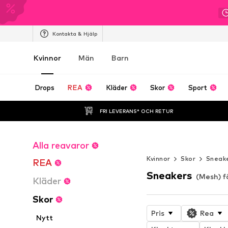
Kontakta & Hjälp
Kvinnor
Män
Barn
Drops
REA
Kläder
Skor
Sport
FRI LEVERANS* OCH RETUR
Alla reavaror
Evig sommar
Kvinnor
Skor
Sneak
REA
Sneakers
(Mesh) f
Kläder
Skor
Pris
Rea
Nytt