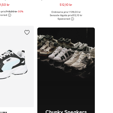
1,50 kr
512,10 kr
pris:
745,00 kr
-30%
+
2
Ordinarie pris: 1 139,00 kr
i många storlekar
Tillgänglig i många storlekar
Senaste lägsta pris:
512,10 kr
 i varukorgen
Lägg till i varukorgen
Chunky Sneakers
PUMA