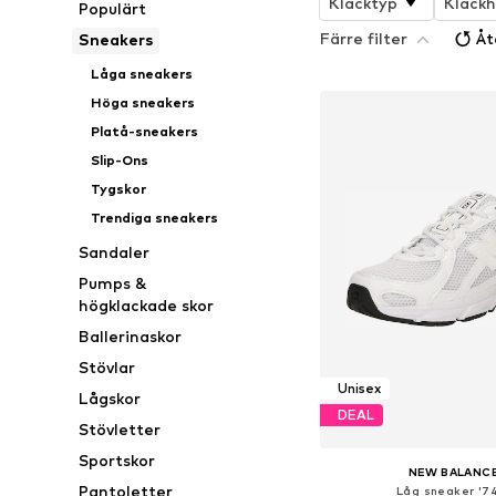
Klacktyp
Klackh
Populärt
Färre filter
Åt
Sneakers
Låga sneakers
Höga sneakers
Platå-sneakers
Slip-Ons
Tygskor
Trendiga sneakers
Sandaler
Pumps &
högklackade skor
Ballerinaskor
Stövlar
Unisex
Lågskor
DEAL
Stövletter
Sportskor
NEW BALANC
Pantoletter
Låg sneaker '7