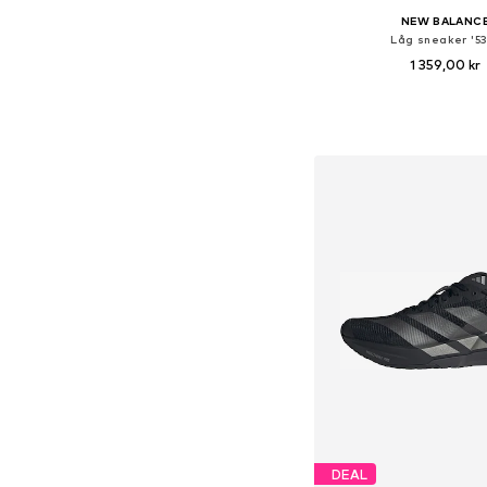
NEW BALANC
Låg sneaker '5
1 359,00 kr
Tillgänglig i många s
Lägg till i varu
DEAL