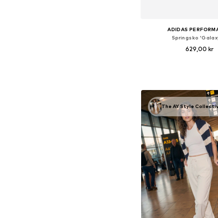
ADIDAS PERFORM
Springsko 'Galax
629,00 kr
+
5
Tillgänglig i många s
Lägg till i varu
The AY Style Collecti