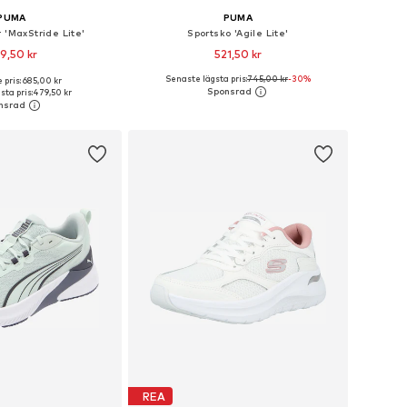
PUMA
PUMA
 'MaxStride Lite'
Sportsko 'Agile Lite'
9,50 kr
521,50 kr
Senaste lägsta pris:
745,00 kr
-30%
 pris: 685,00 kr
i många storlekar
Tillgänglig i många storlekar
ta pris:
479,50 kr
 i varukorgen
Lägg till i varukorgen
REA