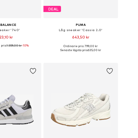
DEAL
 BALANCE
PUMA
eaker '740'
Låg sneaker 'Cassia 2.0'
23,10 kr
643,50 kr
pris:
1 359,00 kr
+
1
-10%
Ordinarie pris: 799,00 kr
i många storlekar
Tillgänglig i många storlekar
Senaste lägsta pris:
635,00 kr
 i varukorgen
Lägg till i varukorgen