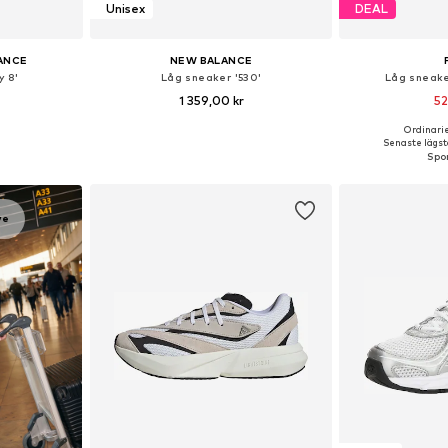
Unisex
DEAL
ANCE
NEW BALANCE
y 8'
Låg sneaker '530'
Låg sneake
1 359,00 kr
52
Ordinarie
torlekar
Tillgänglig i många storlekar
Tillgänglig 
Senaste lägsta
korgen
Lägg till i varukorgen
Lägg till
ve