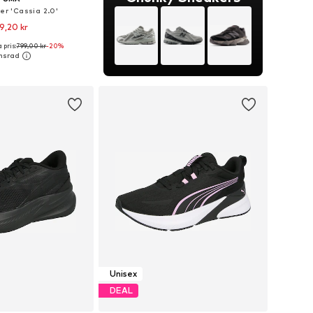
er 'Cassia 2.0'
9,20 kr
 pris:
799,00 kr
-20%
i många storlekar
 i varukorgen
Unisex
DEAL