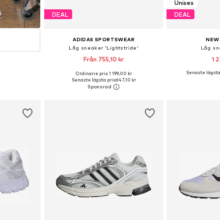
Unisex
DEAL
DEAL
ADIDAS SPORTSWEAR
NEW
Låg sneaker 'Lightstride'
Låg sn
Från 755,10 kr
1 2
Senaste lägsta 
Ordinarie pris: 1 199,00 kr
Tillgänglig i många storlekar
Tillgänglig 
Senaste lägsta pris:
647,10 kr
Lägg till i varukorgen
Lägg till