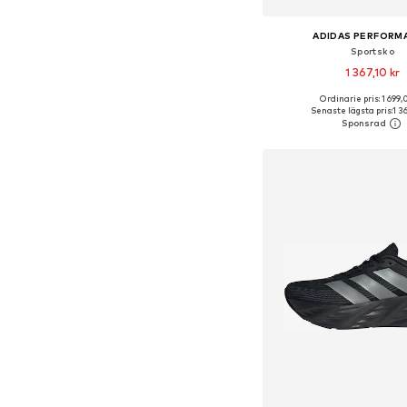
ADIDAS PERFORM
Sportsko
1 367,10 kr
+
1
Ordinarie pris: 1 699,
Tillgänglig i många s
Senaste lägsta pris:
1 3
Lägg till i varu