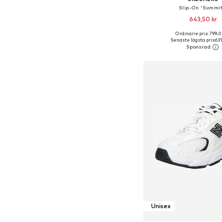
Slip-On 'Summit
643,50 kr
Ordinarie pris: 799,0
Tillgänglig i många s
Senaste lägsta pris:
639
Lägg till i varu
Unisex