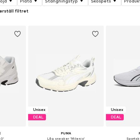
öjd
Platå
Stängningstyp
Skospets
Produk
erställ filtret
Unisex
Unisex
DEAL
DEAL
E
PUMA
40'
Låg sneaker 'Milenio'
Sportsko