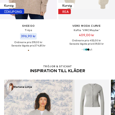
Kurvig
Kurvig
KUPONG
REA
SHEEGO
VERO MODA CURVE
Tröja
Kofta 'VMCMaybe'
409,00 kr
396,90 kr
Ordinarie pris: 455,00 kr
Ordinarie pris: 519,00 kr
Senaste lägsta pris:
409,50 kr
Senaste lägsta pris:
374,85 kr
+
1
TRÖJOR & STICKAT
INSPIRATION TILL KLÄDER
Marlene Lütje