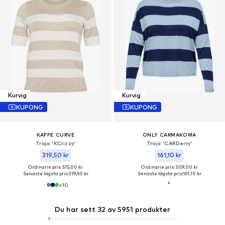
Kurvig
Kurvig
KUPONG
KUPONG
KAFFE CURVE
ONLY CARMAKOMA
Tröja 'KClizzy'
Tröja 'CARDerry'
319,50 kr
161,10 kr
Ordinarie pris: 515,00 kr
Ordinarie pris: 309,00 kr
Senaste lägsta pris:
319,50 kr
Senaste lägsta pris:
161,10 kr
+
10
Du har sett 32 av 5951 produkter