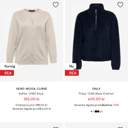
Kurvig
Ny
REA
REA
VERO MODA CURVE
ONLY
Kofta 'VMCSilje'
Tröja 'ONLNew Dallas'
355,00 kr
409,00 kr
Ordinarie pris: 399,00 kr
Senaste lägsta pris:
455,00 kr
-10%
Senaste lägsta pris:
284,00 kr
+
1