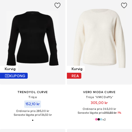
Kurvig
Kurvig
KUPONG
REA
TRENDYOL CURVE
VERO MODA CURVE
Tröja
Tröja 'VMCDoffy'
305,00 kr
152,10 kr
Ordinarie pris: 345,00 kr
Ordinarie pris: 285,00 kr
Senaste lägsta pris:
310,50 kr
-1%
Senaste lägsta pris:
136,50 kr
+
2