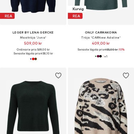
Kurvig
REA
REA
LEGER BY LENA GERCKE
ONLY CARMAKOMA
Maxitröja 'Juna'
Tröja 'CARNew Adaline'
509,00 kr
409,00 kr
Ordinarie pris: 569,00 kr
Senaste lägsta pris:
455,00 kr
-10%
Senaste lägsta pris:
458,10 kr
+
1