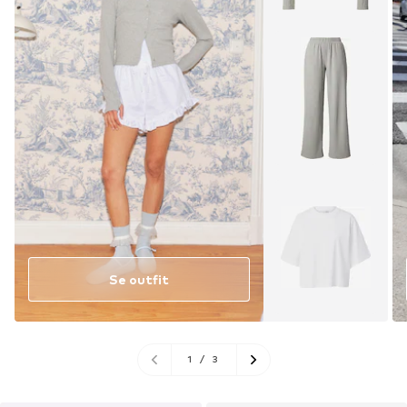
Se outfit
1
/
3