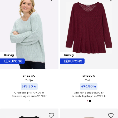
Kurvig
Kurvig
KUPONG
KUPONG
SHEEGO
SHEEGO
Tröja
Tröja
595,80 kr
496,80 kr
Ordinarie pris: 779,00 kr
Ordinarie pris: 649,00 kr
Senaste lägsta pris:
562,70 kr
Senaste lägsta pris:
469,20 kr