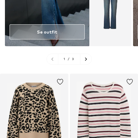
Se outfit
1
/
3