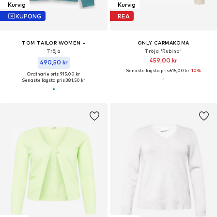
Kurvig
Kurvig
KUPONG
REA
TOM TAILOR WOMEN +
ONLY CARMAKOMA
Tröja
Tröja 'Rubina'
459,00 kr
490,50 kr
Senaste lägsta pris:
515,00 kr
-10%
Ordinarie pris: 915,00 kr
Senaste lägsta pris:
381,50 kr