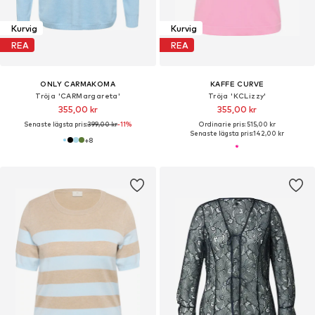
Kurvig
Kurvig
REA
REA
ONLY CARMAKOMA
KAFFE CURVE
Tröja 'CARMargareta'
Tröja 'KCLizzy'
355,00 kr
355,00 kr
Senaste lägsta pris:
399,00 kr
-11%
Ordinarie pris: 515,00 kr
Senaste lägsta pris:
142,00 kr
+
8