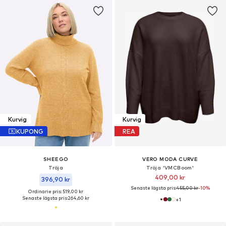
Kurvig
Kurvig
KUPONG
REA
SHEEGO
VERO MODA CURVE
Tröja
Tröja 'VMCBoom'
409,00 kr
396,90 kr
Senaste lägsta pris:
455,00 kr
-10%
Ordinarie pris: 519,00 kr
Senaste lägsta pris:
264,60 kr
+
1