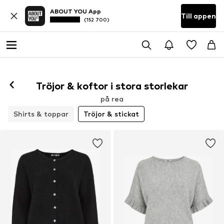
ABOUT YOU App
Till appen
(152 700)
Tröjor & koftor i stora storlekar
på rea
Shirts & toppar
Tröjor & stickat