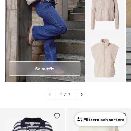
Se outfit
1
/
3
Filtrera och sortera