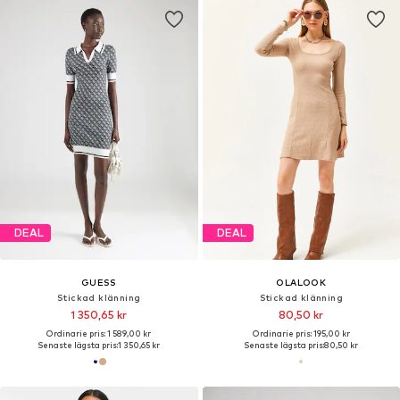
DEAL
DEAL
GUESS
OLALOOK
Stickad klänning
Stickad klänning
1 350,65 kr
80,50 kr
Ordinarie pris: 1 589,00 kr
Ordinarie pris: 195,00 kr
Senaste lägsta pris:
1 350,65 kr
Senaste lägsta pris:
80,50 kr