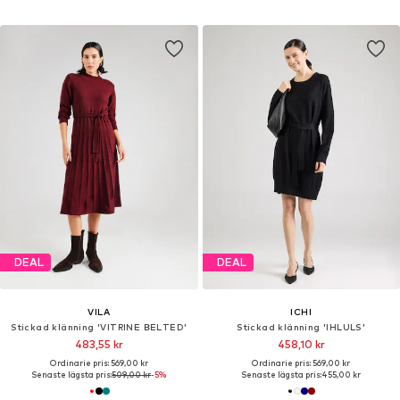
DEAL
DEAL
VILA
ICHI
Stickad klänning 'VITRINE BELTED'
Stickad klänning 'IHLULS'
483,55 kr
458,10 kr
Ordinarie pris: 569,00 kr
Ordinarie pris: 569,00 kr
Senaste lägsta pris:
509,00 kr
-5%
Senaste lägsta pris:
455,00 kr