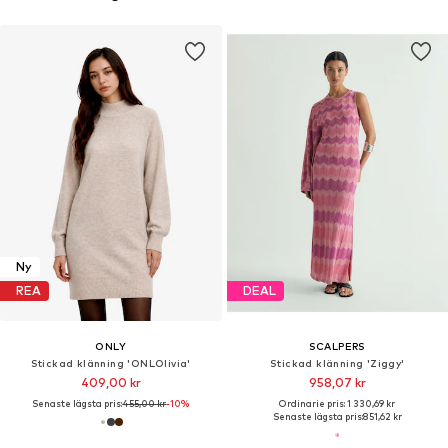
Ny
REA
DEAL
ONLY
SCALPERS
Stickad klänning 'ONLOlivia'
Stickad klänning 'Ziggy'
409,00 kr
958,07 kr
Senaste lägsta pris:
455,00 kr
-10%
Ordinarie pris: 1 330,69 kr
Senaste lägsta pris:
851,62 kr