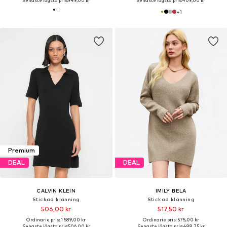
Senaste lägsta pris:
949,00 kr
Senaste lägsta pris:
409,00 kr
+
1
Premium
DEAL
DEAL
CALVIN KLEIN
IMILY BELA
Stickad klänning
Stickad klänning
506,00 kr
517,50 kr
Ordinarie pris: 1 589,00 kr
Ordinarie pris: 575,00 kr
Senaste lägsta pris:
506,00 kr
Senaste lägsta pris:
488,75 kr