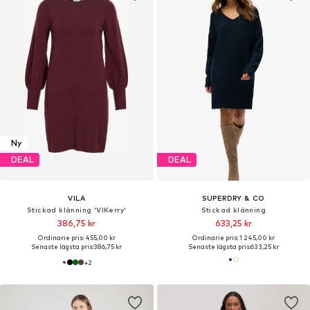
Ny
DEAL
DEAL
VILA
SUPERDRY & CO
Stickad klänning 'VIKerry'
Stickad klänning
386,75 kr
633,25 kr
Ordinarie pris: 455,00 kr
Ordinarie pris: 1 245,00 kr
Senaste lägsta pris:
386,75 kr
Senaste lägsta pris:
633,25 kr
+
2