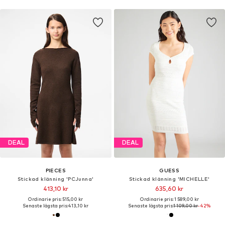
DEAL
DEAL
PIECES
GUESS
Stickad klänning 'PCJunna'
Stickad klänning 'MICHELLE'
413,10 kr
635,60 kr
Ordinarie pris: 515,00 kr
Ordinarie pris: 1 589,00 kr
Senaste lägsta pris:
413,10 kr
Senaste lägsta pris:
1 109,00 kr
-42%