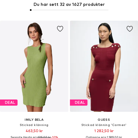
Du har sett 32 av 1627 produkter
DEAL
DEAL
IMILY BELA
GUESS
Stickad klänning
Stickad klänning 'Carmen'
463,50 kr
1 282,50 kr
Senaste lägsta pris:
515,00 kr
-10%
Ordinarie pris: 1 589,00 kr