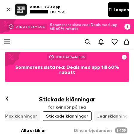
ABOUT YOU App
Till appen
(152 700)
Sommarens sista rea: Deals med upp
01
D
04
H
56
M
48
S
till 60% rabatt
01
D
04
H
56
M
48
S
Sommarens sista rea: Deals med upp till 60%
rabatt
Stickade klänningar
för kvinnor på rea
Maxiklänningar
Stickade klänningar
Jeansklänningar
Alla artiklar
Dina erbjudanden
1 435