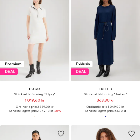
Premium
Exklusiv
DEAL
DEAL
HUGO
EDITED
Stickad klänning 'Slysy'
Stickad klänning 'Jaden'
1 019,60 kr
363,30 kr
Ordinarie pris: 2 839,00 kr
Ordinarie pris: 1 049,00 kr
Senaste lägsta pris:
2 042,10 kr
-50%
Senaste lägsta pris:
363,30 kr