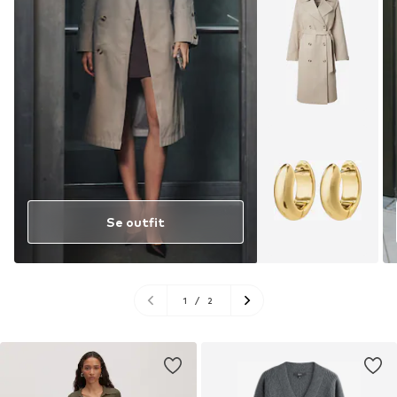
Se outfit
1
/
2