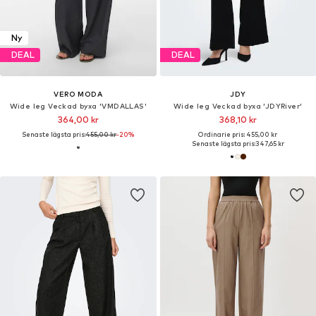
Ny
DEAL
DEAL
VERO MODA
JDY
Wide leg Veckad byxa 'VMDALLAS'
Wide leg Veckad byxa 'JDYRiver'
364,00 kr
368,10 kr
Senaste lägsta pris:
455,00 kr
-20%
Ordinarie pris: 455,00 kr
Senaste lägsta pris:
347,65 kr