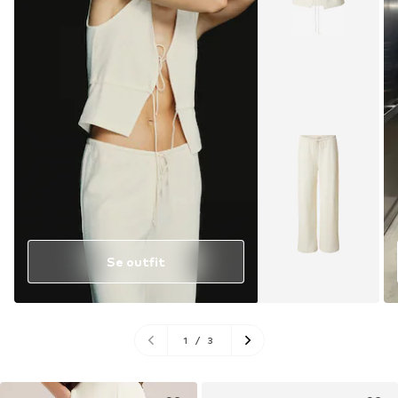
Se outfit
1
/
3