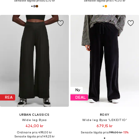
Senaste lägsta pris:
503,10 kr
Senaste lägsta pris:
174,00 kr
Ny
REA
DEAL
URBAN CLASSICS
ROXY
Wide leg Byxa
Wide leg Byxa 'LEKEITIO'
424,00 kr
679,15 kr
Ordinarie pris: 499,00 kr
Senaste lägsta pris:
799,00 kr
-15%
Senaste lägsta pris:
149,25 kr