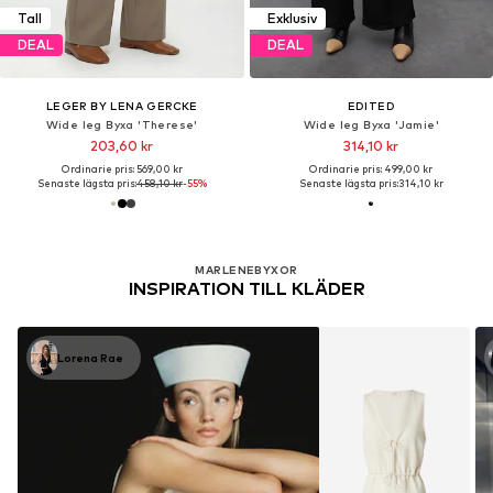
Tall
Exklusiv
DEAL
DEAL
LEGER BY LENA GERCKE
EDITED
Wide leg Byxa 'Therese'
Wide leg Byxa 'Jamie'
203,60 kr
314,10 kr
Ordinarie pris: 569,00 kr
Ordinarie pris: 499,00 kr
Senaste lägsta pris:
458,10 kr
-55%
Senaste lägsta pris:
314,10 kr
MARLENEBYXOR
INSPIRATION TILL KLÄDER
Lorena Rae