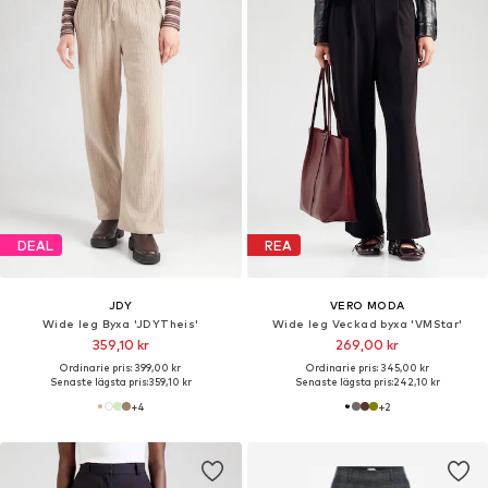
DEAL
REA
JDY
VERO MODA
Wide leg Byxa 'JDYTheis'
Wide leg Veckad byxa 'VMStar'
359,10 kr
269,00 kr
Ordinarie pris: 399,00 kr
Ordinarie pris: 345,00 kr
Senaste lägsta pris:
359,10 kr
Senaste lägsta pris:
242,10 kr
+
4
+
2