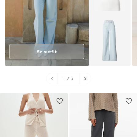
Se outfit
1
/
3