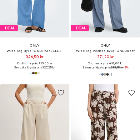
DEAL
DEAL
ONLY
ONLY
Wide leg Byxa 'ONLBRUXELLES'
Wide leg Veckad byxa 'ONLLinda'
346,50 kr
271,20 kr
Ordinarie pris: 455,00 kr
Ordinarie pris: 455,00 kr
Senaste lägsta pris:
327,25 kr
Senaste lägsta pris:
288,15 kr
-5%
+
1