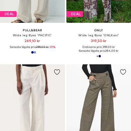
DEAL
DEAL
PULL&BEAR
ONLY
Wide leg Byxa 'PACIFIC'
Wide leg Byxa 'ONLKavi'
269,10 kr
319,50 kr
Senaste lägsta pris:
299,00 kr
-10%
Ordinarie pris: 399,00 kr
Senaste lägsta pris:
284,00 kr