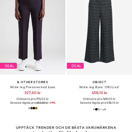
DEAL
DEAL
& OTHER STORIES
OBJECT
Wide leg Pressveckad byxa
Wide leg Byxa 'OBJLisa'
327,60 kr
458,10 kr
Ordinarie pris: 915,00 kr
Ordinarie pris: 569,00 kr
Senaste lägsta pris:
653,65 kr
-49%
Senaste lägsta pris:
458,10 kr
+
9
UPPTÄCK TRENDER OCH DE BÄSTA VARUMÄRKENA