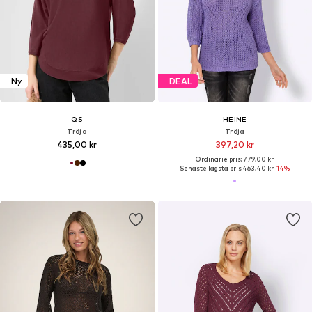
Ny
DEAL
QS
HEINE
Tröja
Tröja
435,00 kr
397,20 kr
Ordinarie pris: 779,00 kr
Senaste lägsta pris:
463,40 kr
-14%