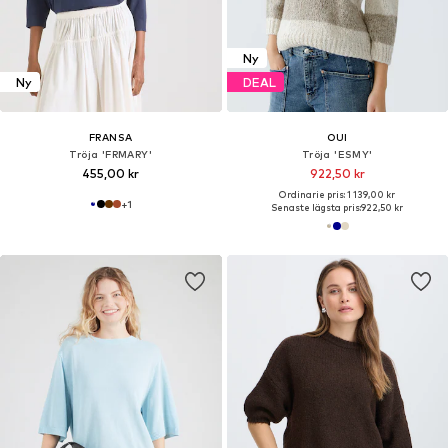
Ny
Ny
DEAL
FRANSA
OUI
Tröja 'FRMARY'
Tröja 'ESMY'
455,00 kr
922,50 kr
Ordinarie pris: 1 139,00 kr
+
1
Senaste lägsta pris:
922,50 kr