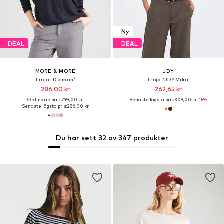
Ny
DEAL
DEAL
MORE & MORE
JDY
Tröja 'Dolman'
Tröja 'JDYMika'
286,00 kr
262,65 kr
Ordinarie pris: 799,00 kr
Senaste lägsta pris:
309,00 kr
-15%
Senaste lägsta pris:
286,00 kr
Du har sett 32 av 347 produkter