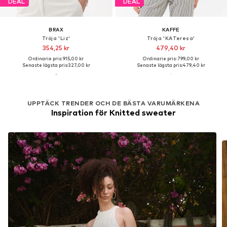
DEAL
DEAL
BRAX
KAFFE
Tröja 'Liz'
Tröja 'KATeresa'
354,25 kr
479,40 kr
Ordinarie pris: 915,00 kr
Ordinarie pris: 799,00 kr
Senaste lägsta pris:
327,00 kr
Senaste lägsta pris:
479,40 kr
UPPTÄCK TRENDER OCH DE BÄSTA VARUMÄRKENA
Inspiration för Knitted sweater