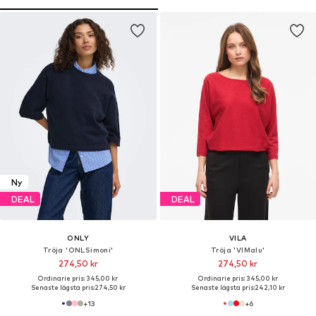
Ny
DEAL
DEAL
ONLY
VILA
Tröja 'ONLSimoni'
Tröja 'VIMalu'
274,50 kr
274,50 kr
Ordinarie pris: 345,00 kr
Ordinarie pris: 345,00 kr
Senaste lägsta pris:
274,50 kr
Senaste lägsta pris:
242,10 kr
+
13
+
6