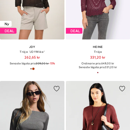
Ny
DEAL
DEAL
JDY
HEINE
Tröja 'JDYMika'
Tröja
262,65 kr
331,20 kr
Senaste lägsta pris:
309,00 kr
-15%
Ordinarie pris: 649,00 kr
Senaste lägsta pris:
331,20 kr