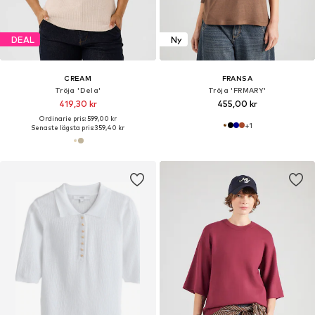
DEAL
Ny
CREAM
FRANSA
Tröja 'Dela'
Tröja 'FRMARY'
419,30 kr
455,00 kr
Ordinarie pris: 599,00 kr
+
1
Senaste lägsta pris:
359,40 kr