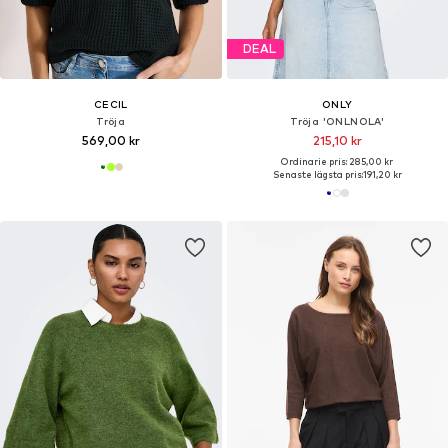
DEAL
CECIL
ONLY
Tröja
Tröja 'ONLNOLA'
569,00 kr
215,10 kr
Ordinarie pris: 285,00 kr
Senaste lägsta pris:
191,20 kr