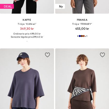
DEAL
Ny
KAFFE
FRANSA
Tröja 'KANiel'
Tröja 'FRMARY'
349,30 kr
455,00 kr
Ordinarie pris: 499,00 kr
+
1
Senaste lägsta pris:
299,40 kr