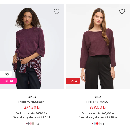
Ny
DEAL
REA
ONLY
VILA
Tröja 'ONLSimoni'
Tröja 'VIMALU'
274,50 kr
289,00 kr
Ordinarie pris: 345,00 kr
Ordinarie pris: 345,00 kr
Senaste lägsta pris:
274,50 kr
Senaste lägsta pris:
242,10 kr
+
13
+
6