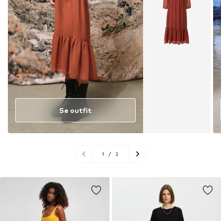
Se outfit
1
/
2