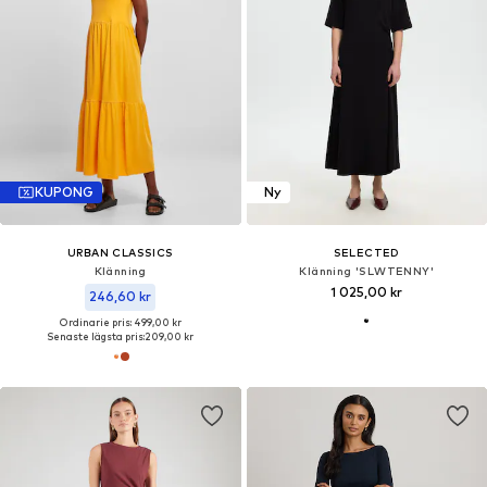
KUPONG
Ny
URBAN CLASSICS
SELECTED
Klänning
Klänning 'SLWTENNY'
1 025,00 kr
246,60 kr
Ordinarie pris: 499,00 kr
Senaste lägsta pris:
209,00 kr