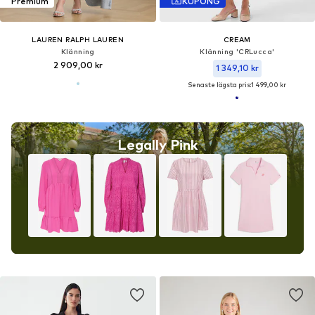
Premium
KUPONG
LAUREN RALPH LAUREN
CREAM
Klänning
Klänning 'CRLucca'
2 909,00 kr
1 349,10 kr
Senaste lägsta pris:
1 499,00 kr
Legally Pink