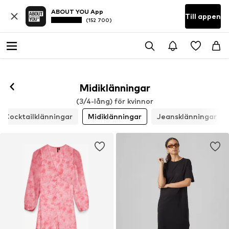
ABOUT YOU App
Till appen
(152 700)
Midiklänningar
(3/4-lång) för kvinnor
Cocktailklänningar
Midiklänningar
Jeansklänningar