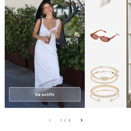
Se outfit
1
/
3