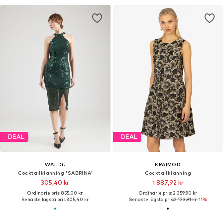
DEAL
DEAL
WAL G.
KRAIMOD
Cocktailklänning 'SABRINA'
Cocktailklänning
305,40 kr
1 887,92 kr
Ordinarie pris: 855,00 kr
Ordinarie pris: 2 359,90 kr
Senaste lägsta pris:
305,40 kr
Senaste lägsta pris:
2 123,91 kr
-11%