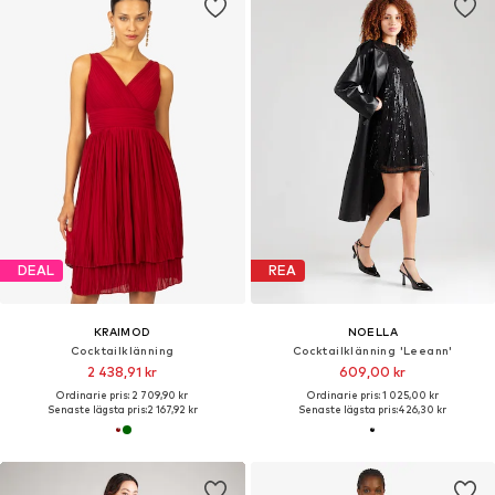
DEAL
REA
KRAIMOD
NOELLA
Cocktailklänning
Cocktailklänning 'Leeann'
2 438,91 kr
609,00 kr
Ordinarie pris: 2 709,90 kr
Ordinarie pris: 1 025,00 kr
Senaste lägsta pris:
2 167,92 kr
Senaste lägsta pris:
426,30 kr