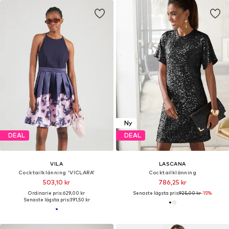
Ny
DEAL
DEAL
VILA
LASCANA
Cocktailklänning 'VICLARA'
Cocktailklänning
503,10 kr
786,25 kr
Ordinarie pris: 629,00 kr
Senaste lägsta pris:
925,00 kr
-15%
Senaste lägsta pris:
391,50 kr