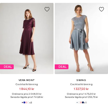
DEAL
DEAL
VERA MONT
SWING
Cocktailklänning
Cocktailklänning
1 844,10 kr
1 327,50 kr
Ordinarie pris: 2 049,00 kr
Ordinarie pris: 1 475,00 kr
Senaste lägsta pris:
1 741,65 kr
Senaste lägsta pris:
1 253,75 kr
+
3
+
1