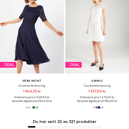
DEAL
DEAL
VERA MONT
SWING
Cocktailklänning
Cocktailklänning
1 844,10 kr
1 327,50 kr
Ordinarie pris: 2 049,00 kr
Ordinarie pris: 1 475,00 kr
Senaste lägsta pris:
1 844,10 kr
Senaste lägsta pris:
1 180,00 kr
+
3
+
1
Du har sett 32 av 321 produkter