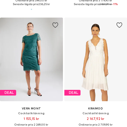
Ordinarie pris: 399,00 kr
Ordinarie pris: 3 179,90 kr
Senaste lägsta pris:
236,25 kr
Senaste lägsta pris:
2 861,91 kr
-11%
DEAL
DEAL
VERA MONT
KRAIMOD
Cocktailklänning
Cocktailklänning
1 155,15 kr
2 167,92 kr
Ordinarie pris: 2 269,00 kr
Ordinarie pris: 2 709,90 kr