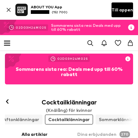
ABOUT YOU App
Till appen
(152 700)
Sommarens sista rea: Deals med upp
02
D
03
H
24
M
00
S
till 60% rabatt
02
D
03
H
24
M
00
S
Sommarens sista rea: Deals med upp till 60%
rabatt
Cocktailklänningar
(Knälång) för kvinnor
Aftonklänningar
Cocktailklänningar
Sommarklänning
Alla artiklar
Dina erbjudanden
270