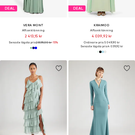
DEAL
DEAL
VERA MONT
KRAIMOD
Aftonklänning
Aftonklänning
2 413,15 kr
4 039,92 kr
Senaste lägsta pris:
2 839,00 kr
-15%
Ordinarie pris: 5 049,90 kr
Senaste lägsta pris:
4 039,92 kr