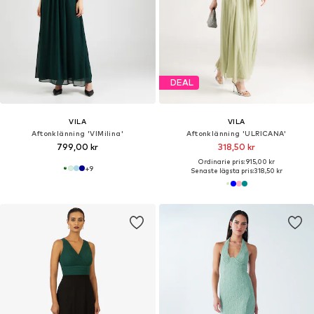
DEAL
VILA
VILA
Aftonklänning 'VIMilina'
Aftonklänning 'ULRICANA'
799,00 kr
318,50 kr
Ordinarie pris: 915,00 kr
+
9
Senaste lägsta pris:
318,50 kr