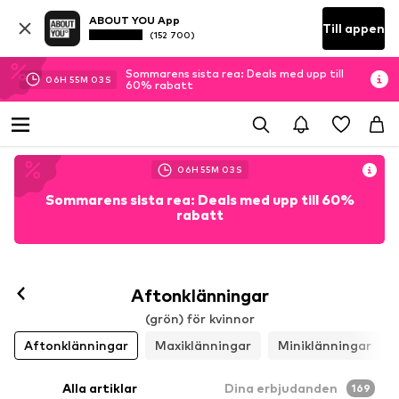
ABOUT YOU App
Till appen
(152 700)
Sommarens sista rea: Deals med upp till
06
H
55
M
00
S
60% rabatt
06
H
55
M
00
S
Sommarens sista rea: Deals med upp till 60%
rabatt
Aftonklänningar
(grön) för kvinnor
Aftonklänningar
Maxiklänningar
Miniklänningar
Alla artiklar
Dina erbjudanden
169