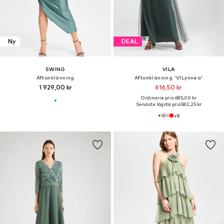
Ny
DEAL
SWING
VILA
Aftonklänning
Aftonklänning 'VILynnea'
1 929,00 kr
616,50 kr
Ordinarie pris: 685,00 kr
Senaste lägsta pris:
582,25 kr
+
8