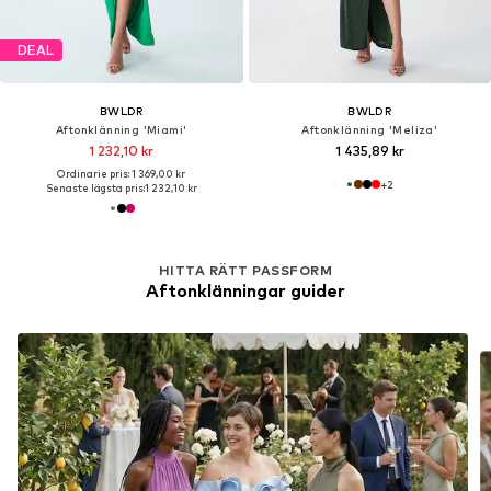
DEAL
BWLDR
BWLDR
Aftonklänning 'Miami'
Aftonklänning 'Meliza'
1 232,10 kr
1 435,89 kr
Ordinarie pris: 1 369,00 kr
+
2
Senaste lägsta pris:
1 232,10 kr
HITTA RÄTT PASSFORM
Aftonklänningar guider