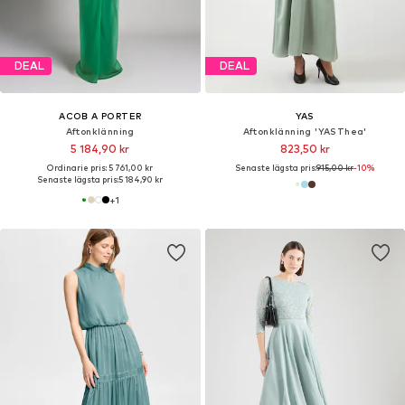
DEAL
DEAL
ACOB A PORTER
YAS
Aftonklänning
Aftonklänning 'YASThea'
5 184,90 kr
823,50 kr
Ordinarie pris: 5 761,00 kr
Senaste lägsta pris:
915,00 kr
-10%
Senaste lägsta pris:
5 184,90 kr
+
1