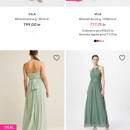
VILA
VILA
Aftonklänning 'Milina'
Aftonklänning 'VIMilina'
799,00 kr
777,75 kr
Ordinarie pris: 915,00 kr
Senaste lägsta pris:
777,75 kr
+
1
DEAL