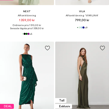
NEXT
VILA
Aftonklänning
Aftonklänning 'VIMILINA'
1 359,00 kr
799,00 kr
Ordinarie pris: 1 510,00 kr
+
9
Senaste lägsta pris:
1 359,00 kr
+
5
Tall
DEAL
Exklusiv