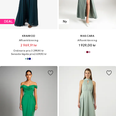
DEAL
Ny
KRAIMOD
MASCARA
Aftonklänning
Aftonklänning
2 969,91 kr
1 929,00 kr
Ordinarie pris: 3 299,90 kr
Senaste lägsta pris:
2 639,92 kr