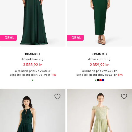
DEAL
DEAL
KRAIMOD
KRAIMOD
Aftonklänning
Aftonklänning
3 583,92 kr
2 359,92 kr
Ordinarie pris: 4 479,90 kr
Ordinarie pris: 2 949,90 kr
Senaste lägsta pris:
4 031,91 kr
-11%
Senaste lägsta pris:
2 654,91 kr
-11%