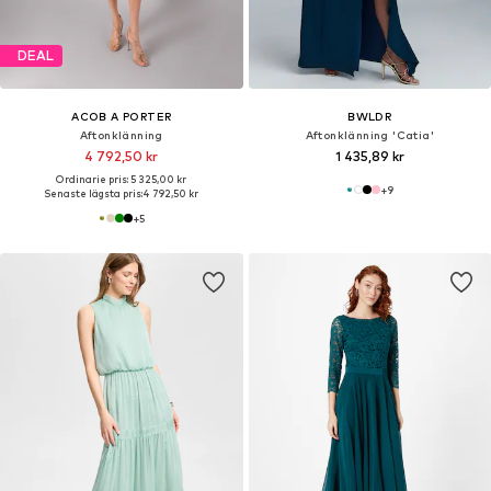
DEAL
ACOB A PORTER
BWLDR
Aftonklänning
Aftonklänning 'Catia'
4 792,50 kr
1 435,89 kr
Ordinarie pris: 5 325,00 kr
+
9
Senaste lägsta pris:
4 792,50 kr
+
5