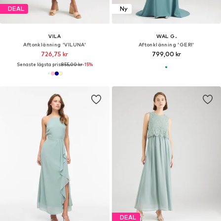
DEAL
Ny
VILA
WAL G.
Aftonklänning 'VILUNA'
Aftonklänning 'GERI'
726,75 kr
799,00 kr
Senaste lägsta pris:
855,00 kr
-15%
DEAL