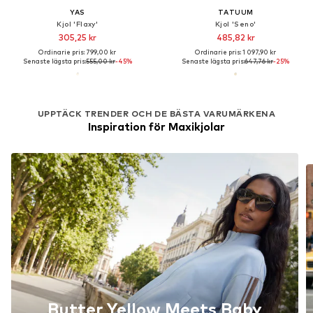
YAS
TATUUM
Kjol 'Flaxy'
Kjol 'Seno'
305,25 kr
485,82 kr
Ordinarie pris: 799,00 kr
Ordinarie pris: 1 097,90 kr
Senaste lägsta pris:
555,00 kr
-45%
Senaste lägsta pris:
647,76 kr
-25%
UPPTÄCK TRENDER OCH DE BÄSTA VARUMÄRKENA
Inspiration för Maxikjolar
Butter Yellow Meets Baby