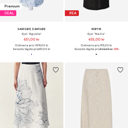
Premium
DEAL
REA
SAMSØE SAMSØE
MBYM
Kjol 'Agneta'
Kjol 'Nellis'
651,00 kr
455,00 kr
Ordinarie pris: 1 819,00 kr
Ordinarie pris: 915,00 kr
Senaste lägsta pris:
651,00 kr
Senaste lägsta pris:
545,00 kr
-16%