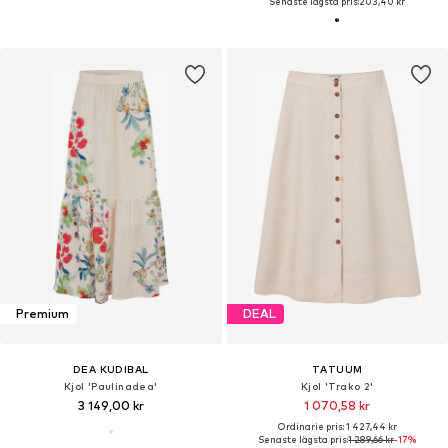
Senaste lägsta pris:
203,40 kr
Premium
DEAL
DEA KUDIBAL
TATUUM
Kjol 'Paulinadea'
Kjol 'Trako 2'
3 149,00 kr
1 070,58 kr
Ordinarie pris: 1 427,44 kr
Senaste lägsta pris:
1 289,66 kr
-17%