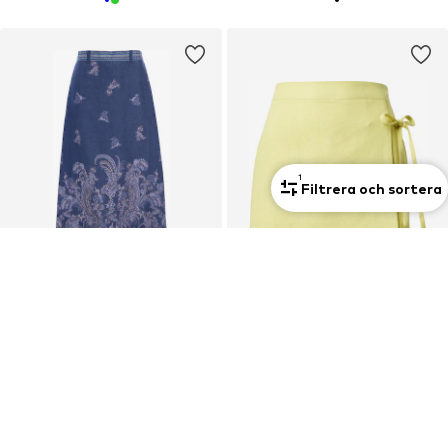
1
Filtrera och sortera
Premium
Exklusiv
DEAL
DEAL
DEA KUDIBAL
ABOUT YOU
Kjol
Kjol 'Eike'
2 834,10 kr
139,30 kr
Ordinarie pris: 3 149,00 kr
Ordinarie pris: 345,00 kr
Senaste lägsta pris:
2 676,65 kr
Senaste lägsta pris:
119,40 kr