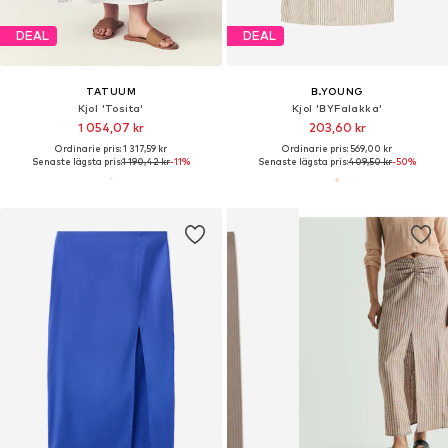
DEAL
DEAL
TATUUM
B.YOUNG
Kjol 'Tosita'
Kjol 'BYFalakka'
1 054,07 kr
203,60 kr
Ordinarie pris: 1 317,59 kr
Ordinarie pris: 569,00 kr
Senaste lägsta pris:
1 190,42 kr
-11%
Senaste lägsta pris:
409,50 kr
-50%