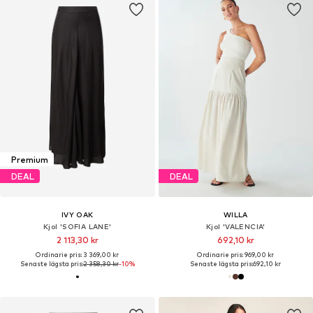
Premium
DEAL
DEAL
IVY OAK
WILLA
Kjol 'SOFIA LANE'
Kjol 'VALENCIA'
2 113,30 kr
692,10 kr
Ordinarie pris: 3 369,00 kr
Ordinarie pris: 969,00 kr
Senaste lägsta pris:
2 358,30 kr
-10%
Senaste lägsta pris:
692,10 kr