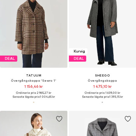
Kurvig
DEAL
DEAL
TATUUM
SHEEGO
Övergångskappa 'Sewro 1'
Övergångskappa
1 156,46 kr
1 475,10 kr
Ordinarie pris: 2 965,27 kr
Ordinarie pris: 1 639,00 kr
Senaste lägsta pris:
1 004,65 kr
Senaste lägsta pris:
1 393,15 kr