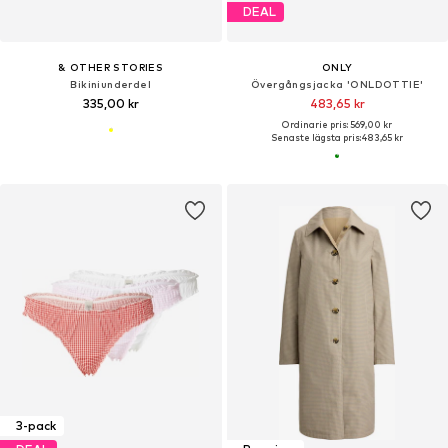
DEAL
& OTHER STORIES
ONLY
Bikiniunderdel
Övergångsjacka 'ONLDOTTIE'
335,00 kr
483,65 kr
Ordinarie pris: 569,00 kr
Senaste lägsta pris:
483,65 kr
3-pack