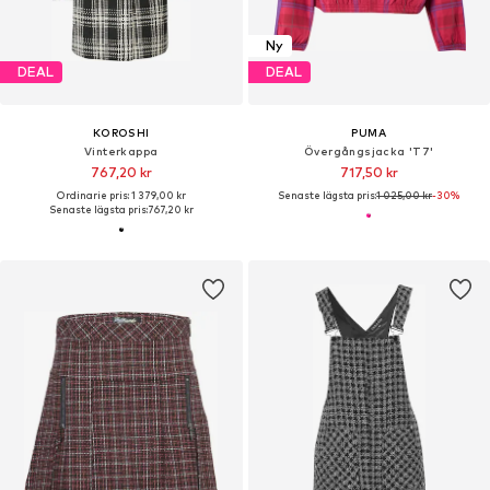
Ny
DEAL
DEAL
KOROSHI
PUMA
Vinterkappa
Övergångsjacka 'T7'
767,20 kr
717,50 kr
Ordinarie pris: 1 379,00 kr
Senaste lägsta pris:
1 025,00 kr
-30%
Senaste lägsta pris:
767,20 kr