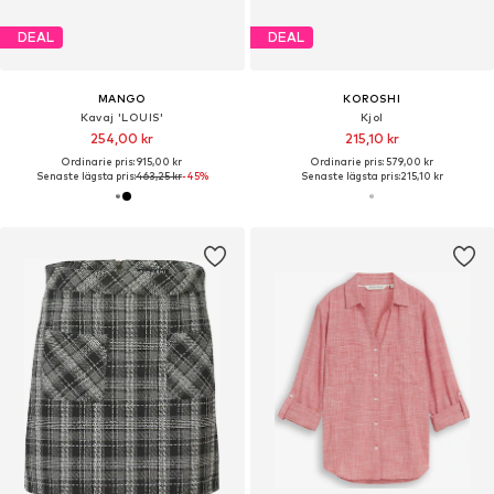
DEAL
DEAL
MANGO
KOROSHI
Kavaj 'LOUIS'
Kjol
254,00 kr
215,10 kr
Ordinarie pris: 915,00 kr
Ordinarie pris: 579,00 kr
Senaste lägsta pris:
463,25 kr
-45%
Senaste lägsta pris:
215,10 kr