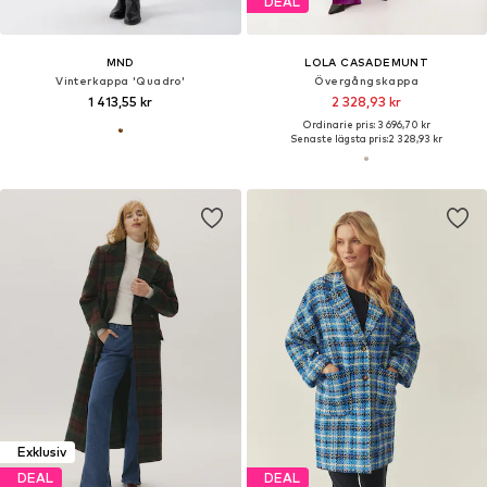
DEAL
MND
LOLA CASADEMUNT
Vinterkappa 'Quadro'
Övergångskappa
1 413,55 kr
2 328,93 kr
Ordinarie pris: 3 696,70 kr
Senaste lägsta pris:
2 328,93 kr
Exklusiv
DEAL
DEAL