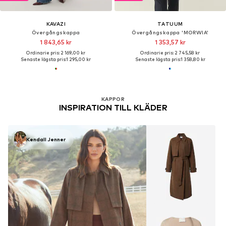
KAVAZI
TATUUM
Övergångskappa
Övergångskappa 'MORWIA'
1 843,65 kr
1 353,57 kr
Ordinarie pris: 2 169,00 kr
Ordinarie pris: 2 745,58 kr
Senaste lägsta pris:
1 295,00 kr
Senaste lägsta pris:
1 358,80 kr
KAPPOR
INSPIRATION TILL KLÄDER
Kendall Jenner