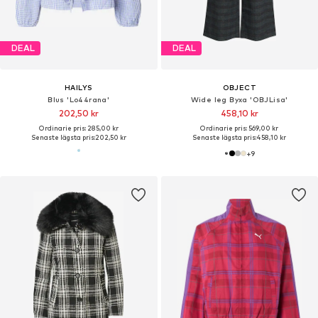
DEAL
DEAL
HAILYS
OBJECT
Blus 'Lo44rana'
Wide leg Byxa 'OBJLisa'
202,50 kr
458,10 kr
Ordinarie pris: 285,00 kr
Ordinarie pris: 569,00 kr
Senaste lägsta pris:
202,50 kr
Senaste lägsta pris:
458,10 kr
+
9