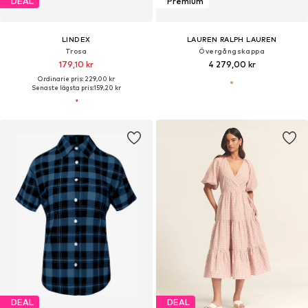
DEAL
Premium
LINDEX
LAUREN RALPH LAUREN
Trosa
Övergångskappa
179,10 kr
4 279,00 kr
Ordinarie pris: 229,00 kr
Senaste lägsta pris:
159,20 kr
DEAL
DEAL