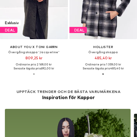
Exklusiv
DEAL
DEAL
ABOUT YOU X TONI GARRN
HOLLISTER
Övergångskappa 'Jacqueline'
Övergångskappa
809,25 kr
485,40 kr
Ordinarie pris: 2 169,00 kr
Ordinarie pris: 1 359,00 kr
Senaste lägsta pris:
692,00 kr
Senaste lägsta pris:
485,40 kr
UPPTÄCK TRENDER OCH DE BÄSTA VARUMÄRKENA
Inspiration för Kappor