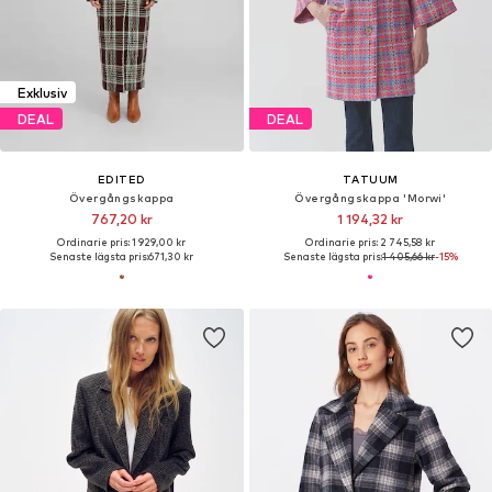
Exklusiv
DEAL
DEAL
EDITED
TATUUM
Övergångskappa
Övergångskappa 'Morwi'
767,20 kr
1 194,32 kr
Ordinarie pris: 1 929,00 kr
Ordinarie pris: 2 745,58 kr
Senaste lägsta pris:
671,30 kr
Senaste lägsta pris:
1 405,66 kr
-15%