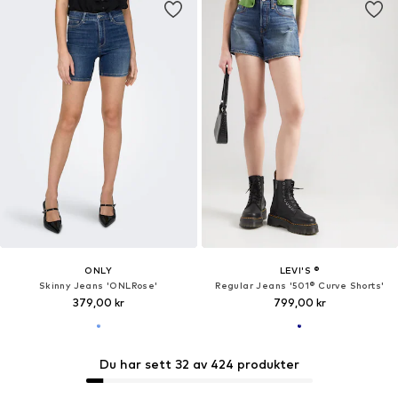
ONLY
LEVI'S ®
Skinny Jeans 'ONLRose'
Regular Jeans '501® Curve Shorts'
379,00 kr
799,00 kr
Du har sett 32 av 424 produkter