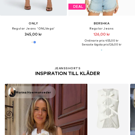
DEAL
ONLY
BERSHKA
Regular Jeans 'ONLVega'
Regular Jeans
345,00 kr
126,00 kr
Ordinarie pris: 455,00 kr
Senaste lägsta pris:
126,00 kr
JEANSSHORTS
INSPIRATION TILL KLÄDER
Marina Hoermanseder