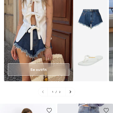
Se outfit
1
/
2