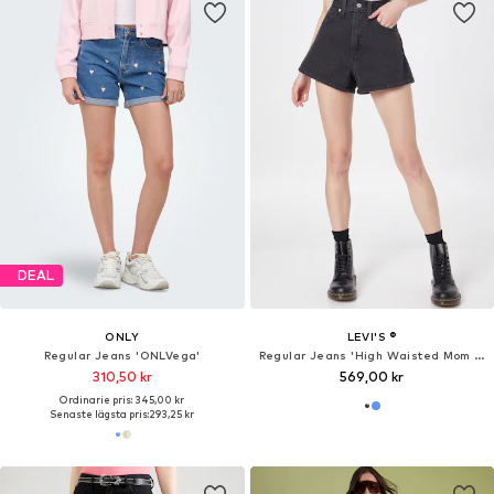
DEAL
ONLY
LEVI'S ®
Regular Jeans 'ONLVega'
Regular Jeans 'High Waisted Mom Short'
310,50 kr
569,00 kr
Ordinarie pris: 345,00 kr
Senaste lägsta pris:
293,25 kr