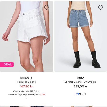
DEAL
KOROSHI
ONLY
Regular Jeans
Slimfit Jeans 'ONLVega'
167,30 kr
285,00 kr
Ordinarie pris: 599,00 kr
+
1
Senaste lägsta pris:
203,15 kr
-17%