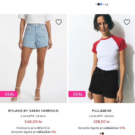
+
6
DEAL
DEAL
MYLAVIE BY SARAH HARRISON
PULL&BEAR
Loosefit Jeans
Loosefit Jeans
548,00 kr
238,50 kr
Ordinarie pris: 685,00 kr
Senaste lägsta pris:
265,00 kr
-10%
Senaste lägsta pris:
582,25 kr
-5%