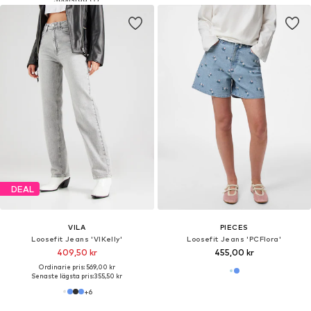
DEAL
VILA
PIECES
Loosefit Jeans 'VIKelly'
Loosefit Jeans 'PCFlora'
409,50 kr
455,00 kr
Ordinarie pris: 569,00 kr
Senaste lägsta pris:
355,50 kr
+
6