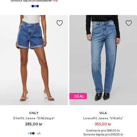
Senaste lägsta pris:
202,50 kr
-11%
DEAL
ONLY
VILA
Slimfit Jeans 'ONLVega'
Loosefit Jeans 'VIKelly'
285,00 kr
355,50 kr
Ordinarie pris: 569,00 kr
+
1
Senaste lägsta pris:
355,50 kr