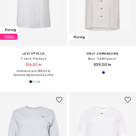
Kurvig
DEAL
Kurvig
LEVI'S® PLUS
ONLY CARMAKOMA
T-shirt 'Perfect'
Blus 'CARYasmin'
256,50 kr
309,00 kr
Ordinarie pris: 285,00 kr
Senaste lägsta pris:
242,25 kr
+
1