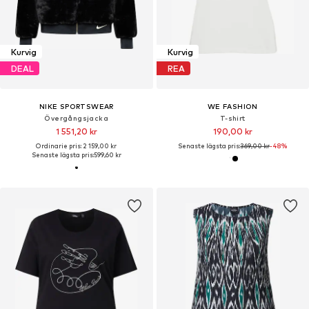
Kurvig
Kurvig
DEAL
REA
NIKE SPORTSWEAR
WE FASHION
Övergångsjacka
T-shirt
1 551,20 kr
190,00 kr
Ordinarie pris: 2 159,00 kr
Senaste lägsta pris:
369,00 kr
-48%
Senaste lägsta pris:
599,60 kr