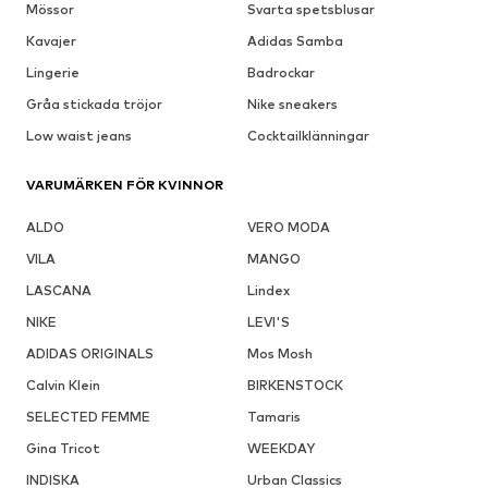
Mössor
Svarta spetsblusar
Kavajer
Adidas Samba
Lingerie
Badrockar
Gråa stickada tröjor
Nike sneakers
Low waist jeans
Cocktailklänningar
VARUMÄRKEN FÖR KVINNOR
ALDO
VERO MODA
VILA
MANGO
LASCANA
Lindex
NIKE
LEVI'S
ADIDAS ORIGINALS
Mos Mosh
Calvin Klein
BIRKENSTOCK
SELECTED FEMME
Tamaris
Gina Tricot
WEEKDAY
INDISKA
Urban Classics