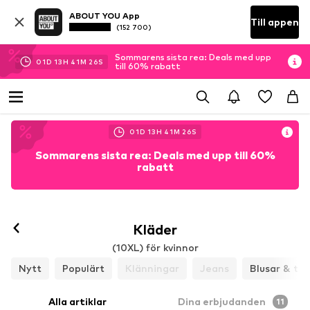
ABOUT YOU App
Till appen
(152 700)
Sommarens sista rea: Deals med upp
01
D
13
H
41
M
25
S
till 60% rabatt
01
D
13
H
41
M
25
S
Sommarens sista rea: Deals med upp till 60%
rabatt
Kläder
(10XL) för kvinnor
Nytt
Populärt
Klänningar
Jeans
Blusar & tun
Alla artiklar
Dina erbjudanden
11