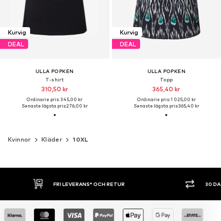
Kurvig
Kurvig
DEAL
DEAL
ULLA POPKEN
ULLA POPKEN
T-shirt
Topp
310,50 kr
365,40 kr
Ordinarie pris: 345,00 kr
Ordinarie pris: 1 025,00 kr
Senaste lägsta pris:
276,00 kr
Senaste lägsta pris:
365,40 kr
Kvinnor
Kläder
10XL
30 DAGARS ÖPPET KÖP
SHOPPA NU. 