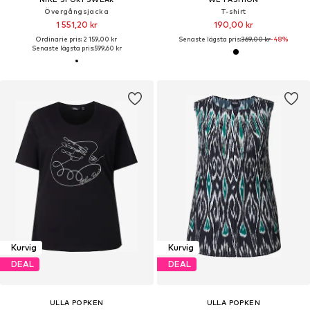
Övergångsjacka
T-shirt
1 551,20 kr
190,00 kr
Ordinarie pris: 2 159,00 kr
Senaste lägsta pris:
369,00 kr
-48%
Senaste lägsta pris:
599,60 kr
Kurvig
Kurvig
DEAL
DEAL
ULLA POPKEN
ULLA POPKEN