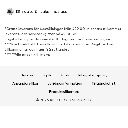
Upcycling
Din data är säker hos oss
SKOR
*Gratis leverans för beställningar från 449,00 kr, annars tillkommer
Nytt
Populärt
leverans- och serviceavgifter på 49,00 kr.
Lägsta totalpris de senaste 30 dagarna före prissänkningen.
Sneakers
Stövletter
****Kostnadsfritt från alla nätverksleverantörer. Avgifter kan
Pumps & högklackade skor
Stövlar
tillkomma när du ringer från utlandet.
******Alla priser inkl. moms.
Sandaler
Lågskor
Sportskor
Ballerinaskor
Pantoletter
Inneskor
Om oss
Tryck
Jobb
Integritetspolicy
Exklusiv
Användarvillkor
Juridisk information
Tillgänglighet
Produktsäkerhet
SPORT
© 2026 ABOUT YOU SE & Co. KG
Sportkläder
Sporttyper
Sportskor
Sportväskor & ryggsäckar
Sporttillbehör