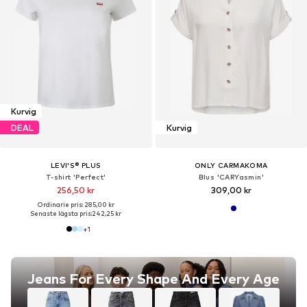
Kurvig
DEAL
Kurvig
LEVI'S® PLUS
ONLY CARMAKOMA
T-shirt 'Perfect'
Blus 'CARYasmin'
256,50 kr
309,00 kr
Ordinarie pris: 285,00 kr
Senaste lägsta pris:
242,25 kr
+
1
Jeans For Every Shape And Every Age