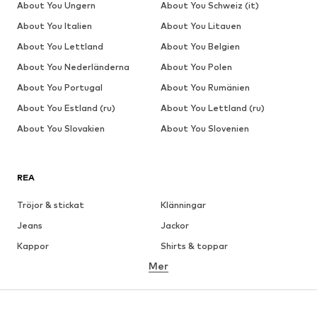
About You Ungern
About You Schweiz (it)
About You Italien
About You Litauen
About You Lettland
About You Belgien
About You Nederländerna
About You Polen
About You Portugal
About You Rumänien
About You Estland (ru)
About You Lettland (ru)
About You Slovakien
About You Slovenien
REA
Tröjor & stickat
Klänningar
Jeans
Jackor
Kappor
Shirts & toppar
Mer
Byxor
Underkläder
Kjolar
Blusar & tunikor
Sweat
Kavajer