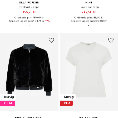
ULLA POPKEN
NIKE
Stickad kappa
Funktionstopp
356,25 kr
247,50 kr
Ordinarie pris: 799,00 kr
Ordinarie pris: 399,00 kr
Senaste lägsta pris:
403,75 kr
-11%
Senaste lägsta pris:
220,00 kr
Kurvig
Kurvig
DEAL
REA
NIKE SPORTSWEAR
WE FASHION