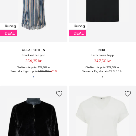
Kurvig
Kurvig
DEAL
DEAL
ULLA POPKEN
NIKE
Stickad kappa
Funktionstopp
356,25 kr
247,50 kr
Ordinarie pris: 799,00 kr
Ordinarie pris: 399,00 kr
Senaste lägsta pris:
403,75 kr
-11%
Senaste lägsta pris:
220,00 kr