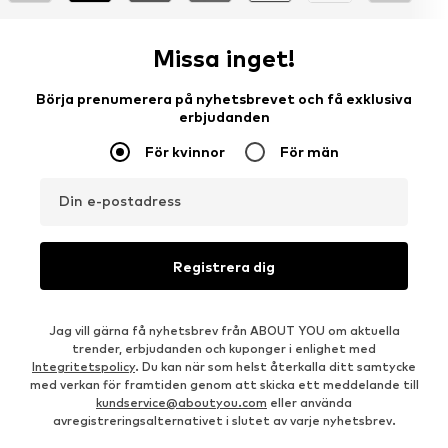
Missa inget!
Börja prenumerera på nyhetsbrevet och få exklusiva
erbjudanden
För kvinnor
För män
Din e-postadress
Registrera dig
Jag vill gärna få nyhetsbrev från ABOUT YOU om aktuella
trender, erbjudanden och kuponger i enlighet med
Integritetspolicy
. Du kan när som helst återkalla ditt samtycke
med verkan för framtiden genom att skicka ett meddelande till
kundservice@aboutyou.com
eller använda
avregistreringsalternativet i slutet av varje nyhetsbrev.