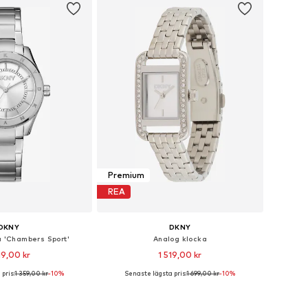
Premium
REA
DKNY
DKNY
a 'Chambers Sport'
Analog klocka
19,00 kr
1 519,00 kr
pris:
1 359,00 kr
-10%
Senaste lägsta pris:
1 699,00 kr
-10%
storlekar: One Size
Tillgängliga storlekar: One Size
 i varukorgen
Lägg till i varukorgen