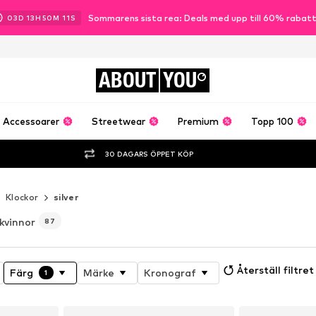
Sommarens sista rea: Deals med upp till 60% rabat
03
D
13
H
50
M
09
S
ABOUT
YOU
Accessoarer
Streetwear
Premium
Topp 100
30 DAGARS ÖPPET KÖP
Klockor
silver
 kvinnor
87
Återställ filtret
Färg
Märke
Kronograf
1