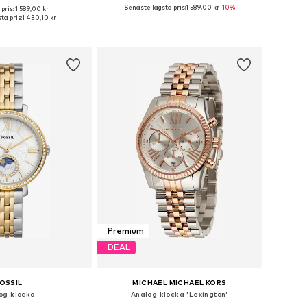
Senaste lägsta pris:
1 589,00 kr
-10%
pris: 1 589,00 kr
storlekar: One Size
Tillgängliga storlekar: One Size
ta pris:
1 430,10 kr
 i varukorgen
Lägg till i varukorgen
Premium
DEAL
OSSIL
MICHAEL MICHAEL KORS
og klocka
Analog klocka 'Lexington'