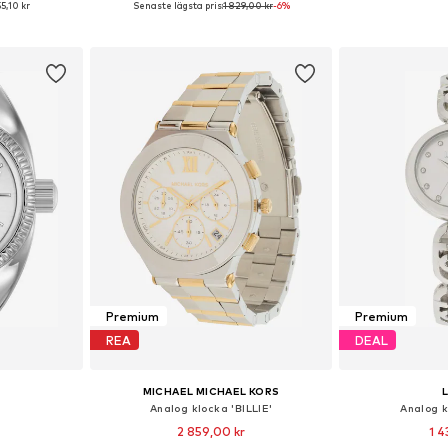
55,10 kr
Senaste lägsta pris:
1 829,00 kr
-6%
korgen
Lägg till i varukorgen
Lägg till
Premium
Premium
REA
DEAL
MICHAEL MICHAEL KORS
a
Analog klocka 'BILLIE'
Analog k
2 859,00 kr
1 4