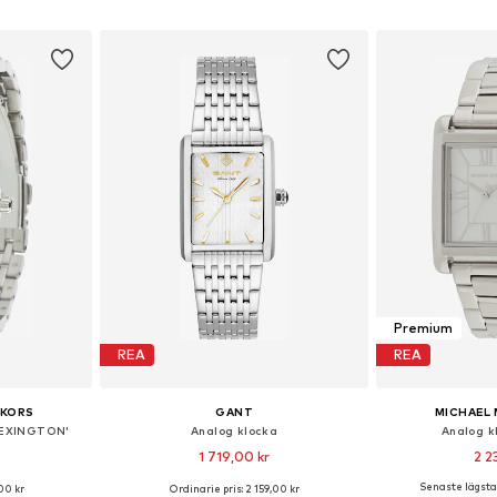
korgen
Lägg till i varukorgen
Lägg till
Premium
REA
REA
 KORS
GANT
MICHAEL 
LEXINGTON'
Analog klocka
Analog k
1 719,00 kr
2 2
Senaste lägsta 
00 kr
Ordinarie pris: 2 159,00 kr
 One Size
Tillgängliga storlekar: One Size
Tillgängliga 