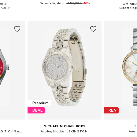
Senaste lägsta pris:
3 189,00 kr
-10%
00 kr
Ordinarie 
 One Size
Tillgängliga storlekar: One Size
Tillgängliga 
27,50 kr
Senaste lägs
korgen
Lägg till i varukorgen
Lägg till
Premium
DEAL
REA
MICHAEL MICHAEL KORS
F
Analog klocka 'ARCHIVAL BIG TIC - Germany'
Analog klocka 'LEXINGTON'
Anal