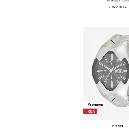
Analog klock
3 299,00 kr
Tillgängliga storlekar:
Lägg till i varu
Premium
REA
DIESEL