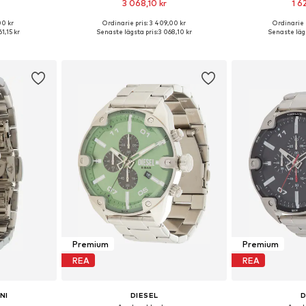
3 068,10 kr
1 6
00 kr
Ordinarie pris: 3 409,00 kr
Ordinarie 
 One Size
Tillgängliga storlekar: One Size
Tillgängliga 
61,15 kr
Senaste lägsta pris:
3 068,10 kr
Senaste lägs
korgen
Lägg till i varukorgen
Lägg till
Premium
Premium
REA
REA
NI
DIESEL
D