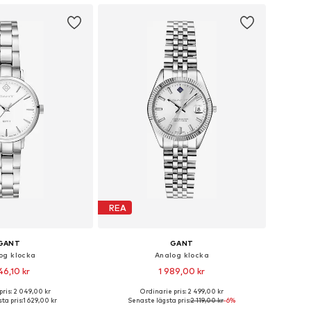
REA
GANT
GANT
og klocka
Analog klocka
46,10 kr
1 989,00 kr
pris: 2 049,00 kr
Ordinarie pris: 2 499,00 kr
storlekar: One Size
Tillgängliga storlekar: One Size
ta pris:
1 629,00 kr
Senaste lägsta pris:
2 119,00 kr
-6%