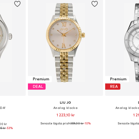
Premium
Premium
DEAL
REA
LIU JO
IDA'
Analog klocka
Analog klock
1 223,10 kr
1 2
Senaste lägsta pris:
1 359,00 kr
-10%
Senaste lägsta 
00 kr
 One Size
Tillgängliga storlekar: One Size
Tillgängliga 
15 kr
-53%
korgen
Lägg till i varukorgen
Lägg till