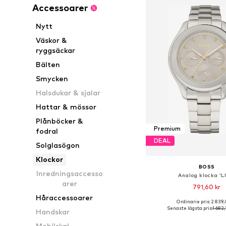
Accessoarer
Nytt
Väskor &
ryggsäckar
Bälten
Smycken
Halsdukar & sjalar
Hattar & mössor
Plånböcker &
Premium
fodral
DEAL
Solglasögon
Klockor
BOSS
Inredningsaccesso
Analog klocka 'L
arer
791,60 kr
Håraccessoarer
Ordinarie pris: 2 839,
Tillgängliga storlekar:
Senaste lägsta pris:
1 682,
Handskar
Lägg till i varu
Mobilskal