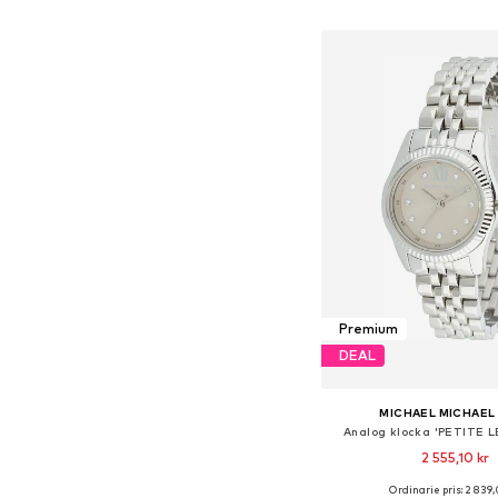
Lägg till i varu
Premium
DEAL
MICHAEL MICHAEL
Analog klocka 'PETITE 
2 555,10 kr
Ordinarie pris: 2 839,
Tillgängliga storlekar: