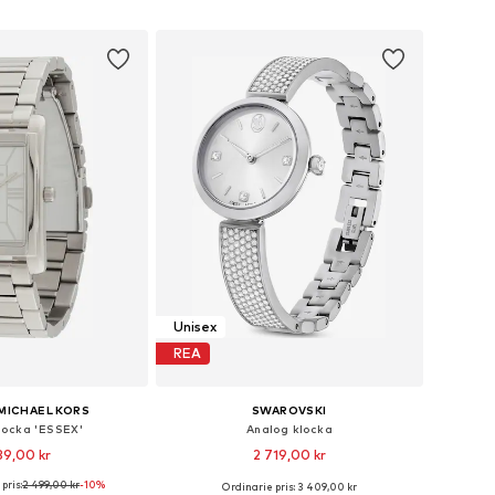
 i varukorgen
Lägg till i varukorgen
Unisex
REA
MICHAEL KORS
SWAROVSKI
locka 'ESSEX'
Analog klocka
39,00 kr
2 719,00 kr
pris:
2 499,00 kr
-10%
Ordinarie pris: 3 409,00 kr
storlekar: One Size
Tillgängliga storlekar: One Size