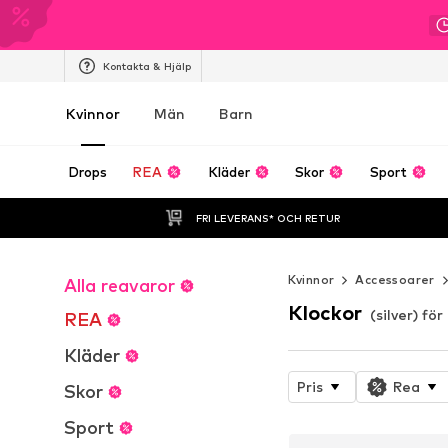
Kontakta & Hjälp
Kvinnor
Män
Barn
Drops
REA
Kläder
Skor
Sport
FRI LEVERANS* OCH RETUR
Kvinnor
Accessoarer
Alla reavaror
Klockor
(silver) för
REA
Kläder
Pris
Rea
Skor
Sport