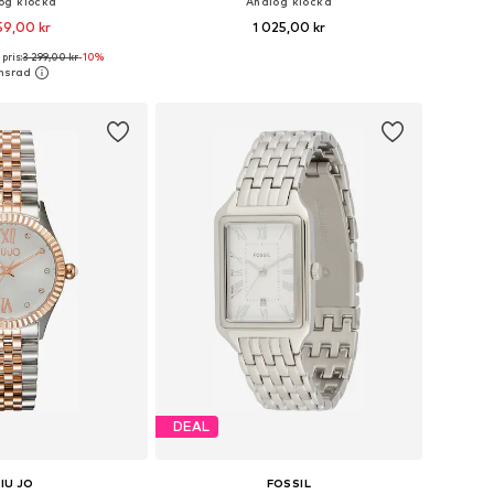
og klocka
Analog klocka
59,00 kr
1 025,00 kr
pris:
3 299,00 kr
-10%
storlekar: One Size
Tillgängliga storlekar: One Size
 i varukorgen
Lägg till i varukorgen
DEAL
LIU JO
FOSSIL