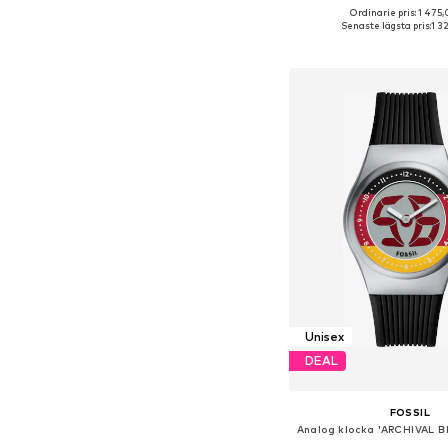
Ordinarie pris: 1 475,
Tillgängliga storlekar:
Senaste lägsta pris:
1 3
Lägg till i varu
Unisex
DEAL
FOSSIL