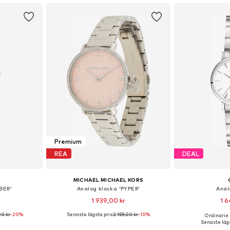
Premium
REA
DEAL
MICHAEL MICHAEL KORS
BER'
Analog klocka 'PYPER'
Anal
1 939,00 kr
1 6
00 kr
-20%
Senaste lägsta pris:
2 159,00 kr
-10%
Ordinarie 
 One Size
Tillgängliga storlekar: One Size
Tillgängliga 
Senaste lägs