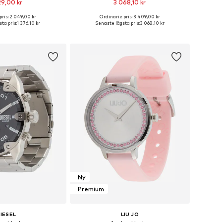
29,00 kr
3 068,10 kr
pris: 2 049,00 kr
Ordinarie pris: 3 409,00 kr
storlekar: One Size
Tillgängliga storlekar: One Size
ta pris:
1 376,10 kr
Senaste lägsta pris:
3 068,10 kr
 i varukorgen
Lägg till i varukorgen
Ny
Premium
IESEL
LIU JO