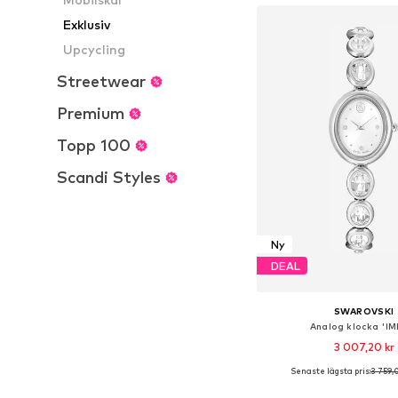
Exklusiv
Upcycling
Streetwear
Premium
Topp 100
Scandi Styles
Ny
DEAL
SWAROVSKI
Analog klocka 'IM
3 007,20 kr
Senaste lägsta pris:
3 759,
Tillgängliga storlekar: