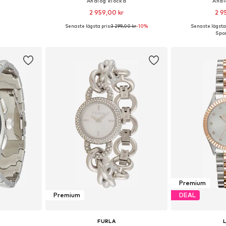
a
Analog klocka
Anal
2 959,00 kr
2 9
Senaste lägsta pris:
3 299,00 kr
-10%
Senaste lägsta 
 One Size
Tillgängliga storlekar: One Size
Tillgängliga 
korgen
Lägg till i varukorgen
Lägg till
Premium
Premium
DEAL
FURLA