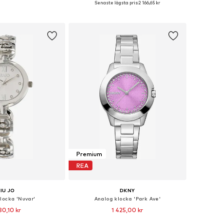
Senaste lägsta pris:
2 166,65 kr
 i varukorgen
Lägg till i varukorgen
Premium
REA
LIU JO
DKNY
locka 'Nuvar'
Analog klocka 'Park Ave'
30,10 kr
1 425,00 kr