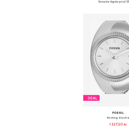
Senaste lägsta pris:
2 5
Lägg till i varu
DEAL
FOSSIL
Analog klock
1 327,50 kr