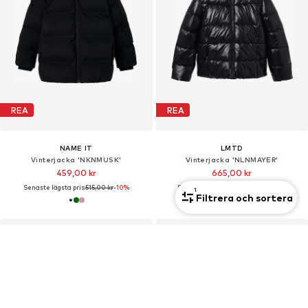
REA
REA
NAME IT
LMTD
Vinterjacka 'NKNMUSK'
Vinterjacka 'NLNMAYER'
459,00 kr
665,00 kr
Senaste lägsta pris:
515,00 kr
-10%
Senaste lägsta pris:
745,00 kr
-10%
1
Filtrera och sortera