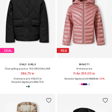
DEAL
REA
ONLY GIRLS
MINOTI
Övergångsjacka 'KOGROSALINA'
Vinterjacka
386,75 kr
Från 359,00 kr
Ordinarie pris: 455,00 kr
Senaste lägsta pris:
449,00 kr
-20%
Senaste lägsta pris:
386,75 kr
+
1