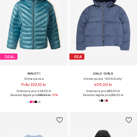
DEAL
REA
MINOTI
ONLY GIRLS
Vinterjacka
Vinterjacka 'KOGDolly'
Från 323,10 kr
409,00 kr
Ordinarie pris: 449,00 kr
Ordinarie pris: 685,00 kr
Senaste lägsta pris:
359,00 kr
-10%
Senaste lägsta pris:
286,30 kr
+
1