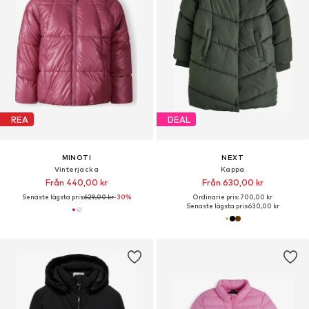
REA
DEAL
MINOTI
NEXT
Vinterjacka
Kappa
Från 440,00 kr
Från 630,00 kr
Senaste lägsta pris:
629,00 kr
-30%
Ordinarie pris: 700,00 kr
Senaste lägsta pris:
630,00 kr