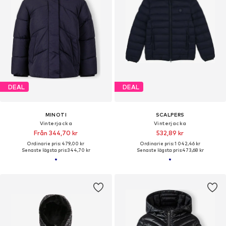
DEAL
DEAL
MINOTI
SCALPERS
Vinterjacka
Vinterjacka
Från 344,70 kr
532,89 kr
Ordinarie pris: 479,00 kr
Ordinarie pris: 1 042,46 kr
Senaste lägsta pris:
344,70 kr
Senaste lägsta pris:
473,68 kr