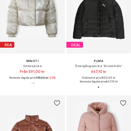
REA
DEAL
MINOTI
PUMA
Vinterjacka
Övergångsjacka 'Essentials'
Från 591,00 kr
647,10 kr
Senaste lägsta pris:
739,00 kr
-20%
Ordinarie pris: 800,00 kr
Senaste lägsta pris:
647,10 kr