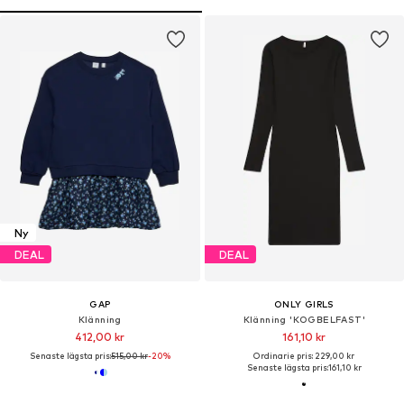
Ny
DEAL
DEAL
GAP
ONLY GIRLS
Klänning
Klänning 'KOGBELFAST'
412,00 kr
161,10 kr
Senaste lägsta pris:
515,00 kr
-20%
Ordinarie pris: 229,00 kr
Senaste lägsta pris:
161,10 kr