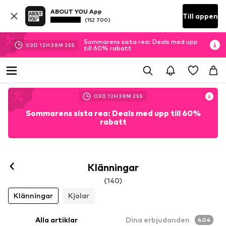
ABOUT YOU App
Till appen
(152 700)
Sommarens sista rea: Deals med upp
03
D
12
H
38
M
24
S
till 60% rabatt
03
D
12
H
38
M
24
S
Sommarens sista rea: Deals med upp till 60%
rabatt
Klänningar
(140)
Klänningar
Kjolar
Alla artiklar
Dina erbjudanden
404