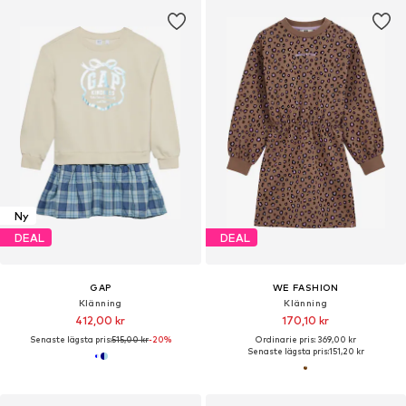
Ny
DEAL
DEAL
GAP
WE FASHION
Klänning
Klänning
412,00 kr
170,10 kr
Senaste lägsta pris:
515,00 kr
-20%
Ordinarie pris: 369,00 kr
Senaste lägsta pris:
151,20 kr