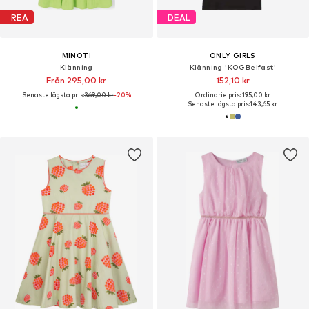
REA
DEAL
MINOTI
ONLY GIRLS
Klänning
Klänning 'KOGBelfast'
Från 295,00 kr
152,10 kr
Senaste lägsta pris:
369,00 kr
-20%
Ordinarie pris: 195,00 kr
Senaste lägsta pris:
143,65 kr