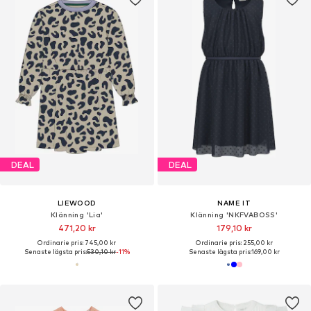
DEAL
DEAL
LIEWOOD
NAME IT
Klänning 'Lia'
Klänning 'NKFVABOSS'
471,20 kr
179,10 kr
Ordinarie pris: 745,00 kr
Ordinarie pris: 255,00 kr
Senaste lägsta pris:
530,10 kr
-11%
Senaste lägsta pris:
169,00 kr