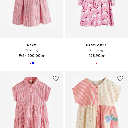
NEXT
HAPPY GIRLS
Klänning
Klänning
Från 200,00 kr
428,90 kr