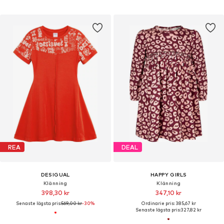
REA
DEAL
DESIGUAL
HAPPY GIRLS
Klänning
Klänning
398,30 kr
347,10 kr
Senaste lägsta pris:
569,00 kr
-30%
Ordinarie pris: 385,67 kr
Senaste lägsta pris:
327,82 kr