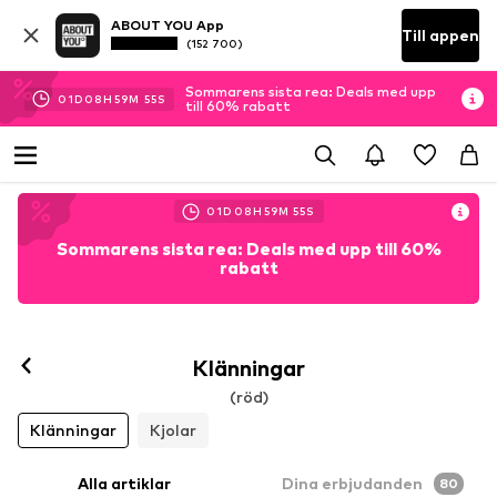
ABOUT YOU App
Till appen
(152 700)
Sommarens sista rea: Deals med upp
01
D
08
H
59
M
54
S
till 60% rabatt
01
D
08
H
59
M
54
S
Sommarens sista rea: Deals med upp till 60%
rabatt
Klänningar
(röd)
Klänningar
Kjolar
Alla artiklar
Dina erbjudanden
80