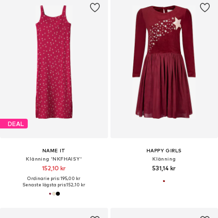
DEAL
NAME IT
HAPPY GIRLS
Klänning 'NKFHAISY'
Klänning
152,10 kr
531,14 kr
Ordinarie pris: 195,00 kr
Senaste lägsta pris:
152,10 kr