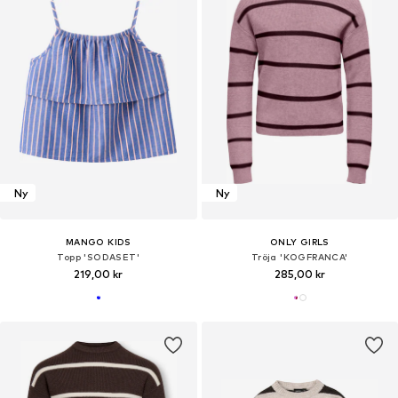
Ny
Ny
MANGO KIDS
ONLY GIRLS
Topp 'SODASET'
Tröja 'KOGFRANCA'
219,00 kr
285,00 kr