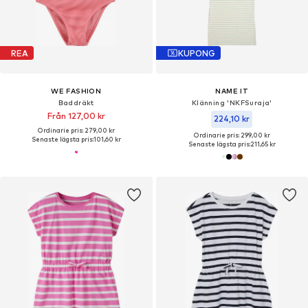
REA
KUPONG
WE FASHION
NAME IT
Baddräkt
Klänning 'NKFSuraja'
Från 127,00 kr
224,10 kr
Ordinarie pris: 279,00 kr
Ordinarie pris: 299,00 kr
Senaste lägsta pris:
101,60 kr
Senaste lägsta pris:
211,65 kr