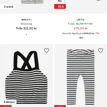
Ny
2-pack
REA
MINOTI
LMTD
Klänning
Tröja 'NLFBYNTHE'
Från 322,00 kr
275,00 kr
Senaste lägsta pris:
309,00 kr
-11%
Exklusiv