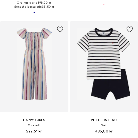
Ordinarie pris: 598,00 kr
Senaste lägsta pris:
391,50 kr
HAPPY GIRLS
PETIT BATEAU
Overall
Set
522,61 kr
435,00 kr