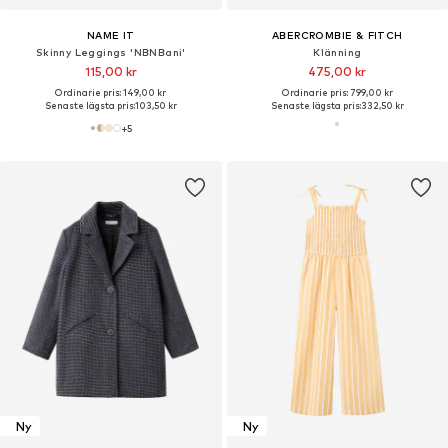
NAME IT
ABERCROMBIE & FITCH
Skinny Leggings 'NBNBani'
Klänning
115,00 kr
475,00 kr
Ordinarie pris: 149,00 kr
Ordinarie pris: 799,00 kr
Senaste lägsta pris:
103,50 kr
Senaste lägsta pris:
332,50 kr
+
5
Ny
Ny