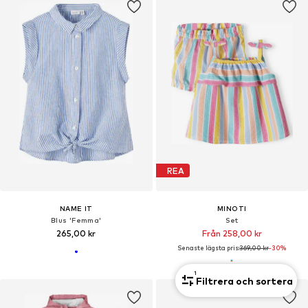
REA
NAME IT
MINOTI
Blus 'Femma'
Set
265,00 kr
Från 258,00 kr
Senaste lägsta pris:
369,00 kr
-30%
1
Filtrera och sortera