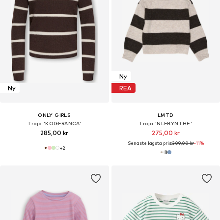
Ny
Ny
REA
ONLY GIRLS
LMTD
Tröja 'KOGFRANCA'
Tröja 'NLFBYNTHE'
285,00 kr
275,00 kr
Senaste lägsta pris:
309,00 kr
-11%
+
2