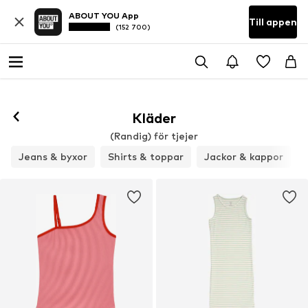
ABOUT YOU App
Till appen
(152 700)
Kläder
(Randig) för tjejer
Jeans & byxor
Shirts & toppar
Jackor & kappor