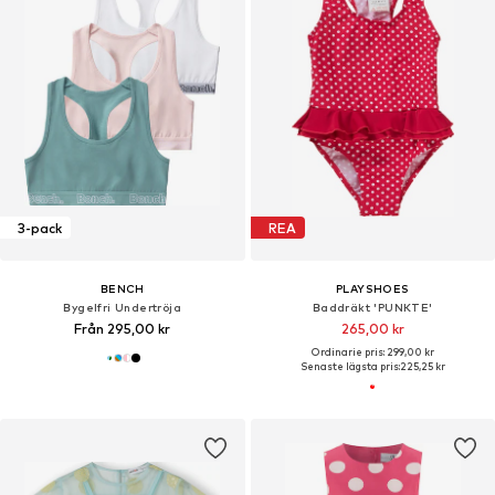
3-pack
REA
BENCH
PLAYSHOES
Bygelfri Undertröja
Baddräkt 'PUNKTE'
Från 295,00 kr
265,00 kr
Ordinarie pris: 299,00 kr
Senaste lägsta pris:
225,25 kr