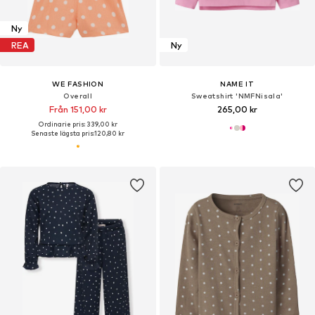
Ny
REA
Ny
WE FASHION
NAME IT
Overall
Sweatshirt 'NMFNisala'
Från 151,00 kr
265,00 kr
Ordinarie pris: 339,00 kr
Senaste lägsta pris:
120,80 kr