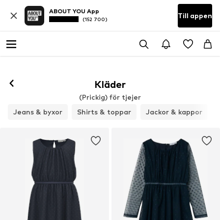
ABOUT YOU App
Till appen
(152 700)
Kläder
(Prickig) för tjejer
Jeans & byxor
Shirts & toppar
Jackor & kappor