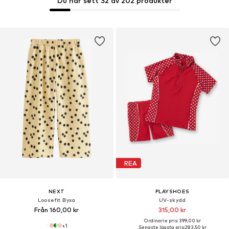
Du har sett 32 av 202 produkter
REA
NEXT
PLAYSHOES
Loosefit Byxa
UV-skydd
Från 160,00 kr
315,00 kr
Ordinarie pris: 399,00 kr
+
1
Senaste lägsta pris:
283,50 kr