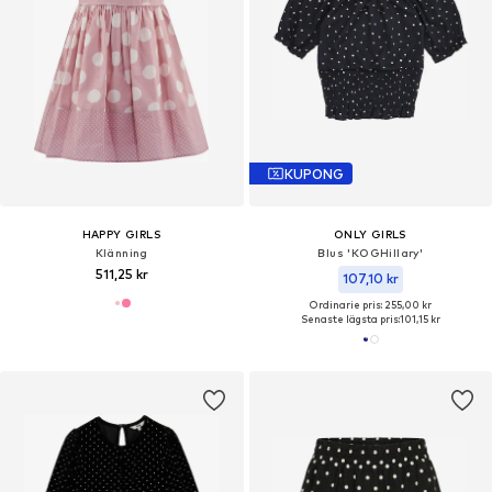
KUPONG
HAPPY GIRLS
ONLY GIRLS
Klänning
Blus 'KOGHillary'
511,25 kr
107,10 kr
Ordinarie pris: 255,00 kr
Senaste lägsta pris:
101,15 kr