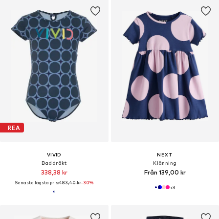
REA
VIVID
NEXT
Baddräkt
Klänning
338,38 kr
Från 139,00 kr
Senaste lägsta pris:
483,40 kr
-30%
+
3