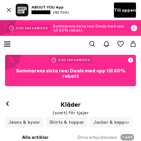
ABOUT YOU App
Till appen
(152 700)
Sommarens sista rea: Deals med upp
02
D
16
H
47
M
58
S
till 60% rabatt
02
D
16
H
47
M
58
S
Sommarens sista rea: Deals med upp till 60%
rabatt
Kläder
(svart) för tjejer
Jeans & byxor
Shirts & toppar
Jackor & kappor
Alla artiklar
Dina erbjudanden
1 493