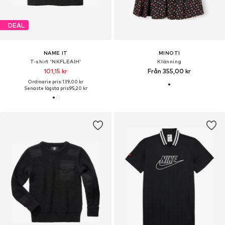
DEAL
NAME IT
MINOTI
T-shirt 'NKFLEAIH'
Klänning
101,15 kr
Från 355,00 kr
Ordinarie pris: 139,00 kr
Senaste lägsta pris:
95,20 kr