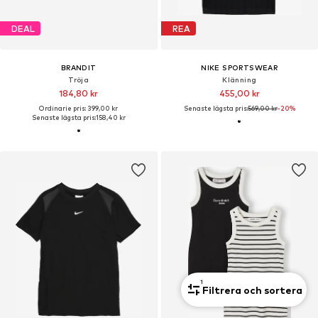
DEAL
REA
BRANDIT
NIKE SPORTSWEAR
Tröja
Klänning
184,80 kr
455,00 kr
Ordinarie pris: 399,00 kr
Senaste lägsta pris:
569,00 kr
-20%
Senaste lägsta pris:
158,40 kr
1
Filtrera och sortera