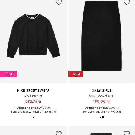
DEAL
REA
NIKE SPORTSWEAR
ONLY GIRLS
Sweatshirt
Kjol 'KOGNella'
282,75 kr
199,00 kr
Ordinarie pris: 629,00 kr
Ordinarie pris: 229,00 kr
Senaste lägsta pris:
304,50 kr
-7%
Senaste lägsta pris:
179,10 kr