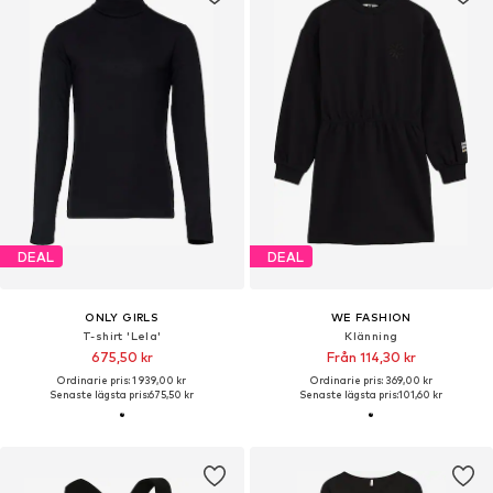
DEAL
DEAL
ONLY GIRLS
WE FASHION
T-shirt 'Lela'
Klänning
675,50 kr
Från 114,30 kr
Ordinarie pris: 1 939,00 kr
Ordinarie pris: 369,00 kr
Senaste lägsta pris:
675,50 kr
Senaste lägsta pris:
101,60 kr