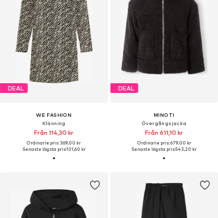
DEAL
DEAL
WE FASHION
MINOTI
Klänning
Övergångsjacka
Från 114,30 kr
Från 611,10 kr
Ordinarie pris: 369,00 kr
Ordinarie pris: 679,00 kr
Senaste lägsta pris:
101,60 kr
Senaste lägsta pris:
543,20 kr