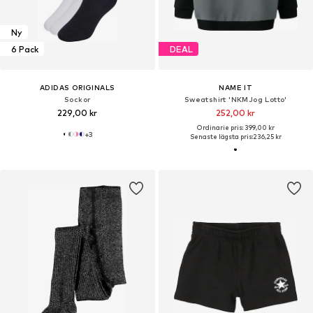
Ny
6 Pack
DEAL
ADIDAS ORIGINALS
NAME IT
Sockor
Sweatshirt 'NKMJog Lotto'
229,00 kr
252,00 kr
Ordinarie pris: 399,00 kr
+
3
Senaste lägsta pris:
236,25 kr