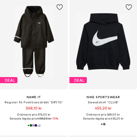
DEAL
DEAL
NAME IT
NIKE SPORTSWEAR
Regular fit Funktionsdräkt 'DRY10'
Sweatshirt 'CLUB'
368,10 kr
455,20 kr
Ordinarie pris: 515,00 kr
Ordinarie pris: 569,00 kr
Senaste lägsta pris:
409,00 kr
-10%
Senaste lägsta pris:
455,20 kr
+
2