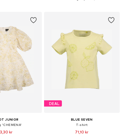
 i varukorgen
Lägg till i varukorgen
DEAL
OT JUNIOR
BLUE SEVEN
g 'CHEMENA'
T-shirt
3,30 kr
71,10 kr