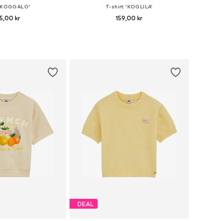
 'KOGGALO'
T-shirt 'KOGLILA'
5,00 kr
159,00 kr
Tillgängliga storlekar: 122-128, 134-140, 146-152, 158-164
Tillgängliga storlekar: 122-128, 134-140, 146-152, 158-164
 i varukorgen
Lägg till i varukorgen
DEAL