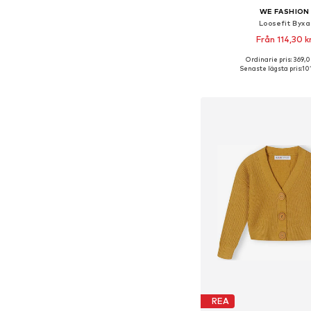
WE FASHION
Loosefit Byxa
Från 114,30 k
Ordinarie pris: 369,0
Tillgänglig i många s
Senaste lägsta pris:
10
Lägg till i varu
REA