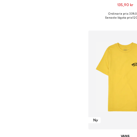
135,90 kr
Ordinarie pris: 339,0
Tillgängliga storlekar: 98
Senaste lägsta pris:
120
Lägg till i varu
Ny
VANS