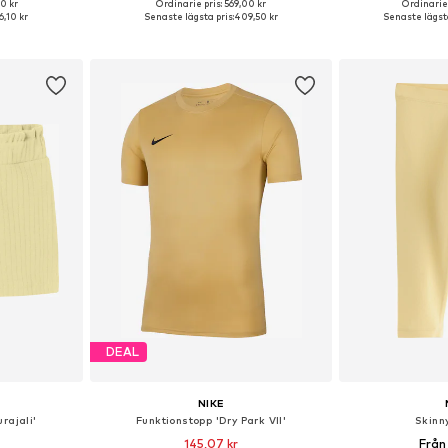
0 kr
Ordinarie pris: 569,00 kr
Ordinarie 
2, 98, 104, 116
Tillgängliga storlekar: 92, 104, 116, 128, 152
,10 kr
Senaste lägsta pris:
409,50 kr
Senaste lägsta
korgen
Lägg till i varukorgen
Lägg till
DEAL
NIKE
rajali'
Funktionstopp 'Dry Park VII'
Skinn
145,07 kr
Från