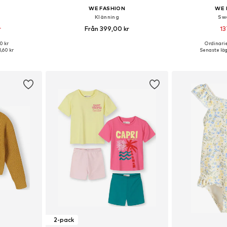
WE FASHION
WE 
Klänning
Sw
r
Från 399,00 kr
13
0 kr
Ordinarie
torlekar
Tillgänglig i många storlekar
Tillgänglig 
1,60 kr
Senaste lägs
korgen
Lägg till i varukorgen
Lägg till
2-pack