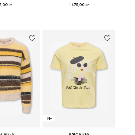
5,00 kr
1 475,00 kr
i många storlekar
Tillgängliga storlekar: 96-106, 132-142, 144-155
 i varukorgen
Lägg till i varukorgen
Ny
Y GIRLS
ONLY GIRLS