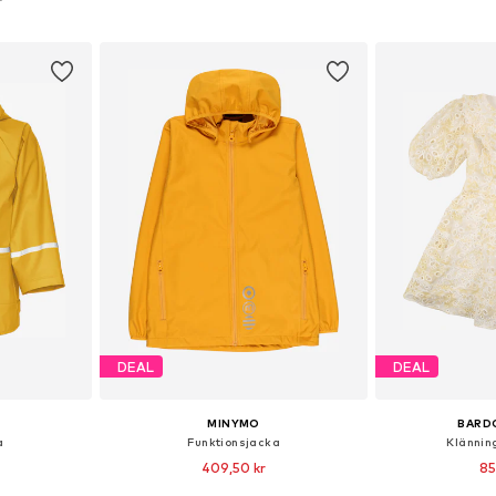
korgen
Lägg till i varukorgen
Lägg till
DEAL
DEAL
MINYMO
BARD
a
Funktionsjacka
Klännin
409,50 kr
85