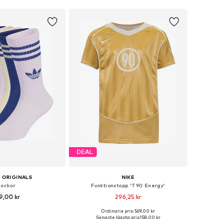
DEAL
 ORIGINALS
NIKE
Sockor
Funktionstopp 'T90 Energy'
9,00 kr
296,25 kr
+
3
Ordinarie pris: 569,00 kr
i många storlekar
Tillgänglig i många storlekar
Senaste lägsta pris:
158,00 kr