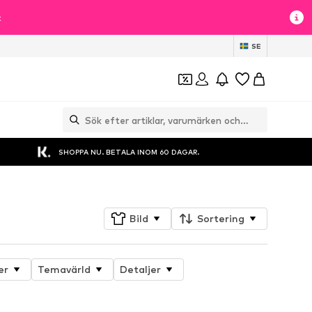
t
SE
SHOPPA NU. BETALA INOM 60 DAGAR.
Bild
Sortering
er
Temavärld
Detaljer