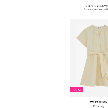
Ordinarie pris: 139,0
Senaste lägsta pris:
59
Lägg till i varu
DEAL
WE FASHION
Klänning