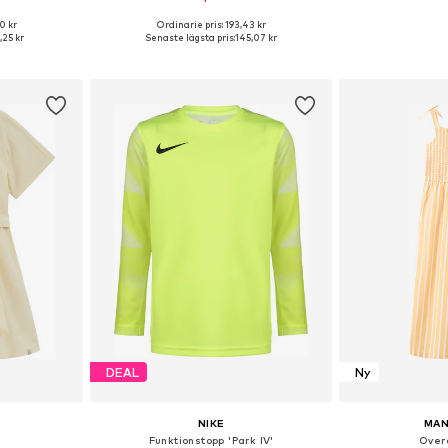
+
9
0 kr
Ordinarie pris: 193,43 kr
Tillgängliga storlekar: 92, 98, 104, 110, 116, 122
Tillgängliga storlekar: 122-128, 128-138, 138-147, 147-158
Tillgänglig 
,25 kr
Senaste lägsta pris:
145,07 kr
korgen
Lägg till i varukorgen
Lägg till
DEAL
Ny
NIKE
MAN
Funktionstopp 'Park IV'
Overa