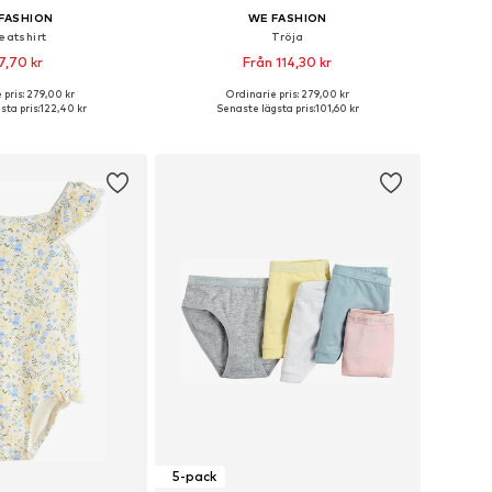
FASHION
WE FASHION
eatshirt
Tröja
7,70 kr
Från 114,30 kr
 pris: 279,00 kr
Ordinarie pris: 279,00 kr
i många storlekar
Tillgängliga storlekar: 110-116, 122-128, 134-140, 146-152
ta pris:
122,40 kr
Senaste lägsta pris:
101,60 kr
 i varukorgen
Lägg till i varukorgen
5-pack