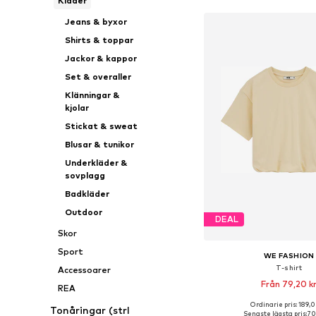
Kläder
Jeans & byxor
Shirts & toppar
Jackor & kappor
Set & overaller
Klänningar &
kjolar
Stickat & sweat
Blusar & tunikor
Underkläder &
sovplagg
Badkläder
Outdoor
DEAL
Skor
Sport
WE FASHION
T-shirt
Accessoarer
Från 79,20 k
REA
Ordinarie pris: 189,0
Tonåringar (strl
Tillgänglig i många s
Senaste lägsta pris:
70