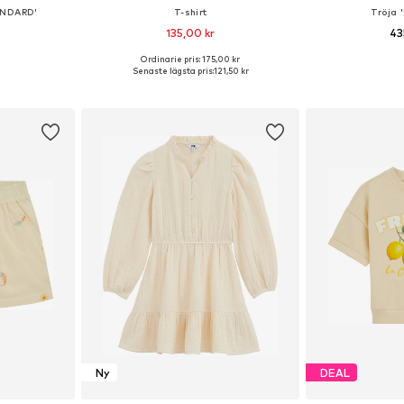
ANDARD'
T-shirt
Tröja
135,00 kr
43
Ordinarie pris: 175,00 kr
Tillgängliga storlekar: 128-140, 140-152, 152-164, 164-176
Tillgänglig i många storlekar
Senaste lägsta pris:
121,50 kr
korgen
Lägg till i varukorgen
Lägg till
Ny
DEAL