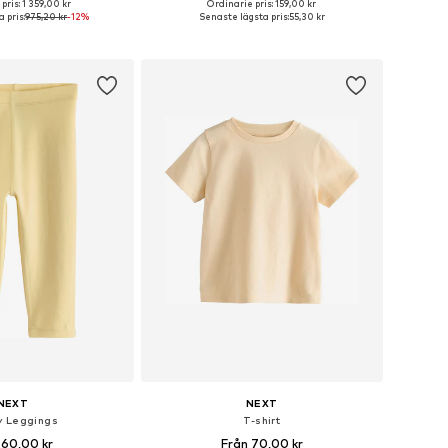
pris: 1 359,00 kr
Ordinarie pris: 159,00 kr
Tillgängliga storlekar: 104-110, 116-122, 128-140, 152-164
Tillgängliga storlekar: 98, 104, 110, 116, 122
 pris:
975,20 kr
-12%
Senaste lägsta pris:
55,30 kr
 i varukorgen
Lägg till i varukorgen
NEXT
NEXT
y Leggings
T-shirt
 60,00 kr
Från 70,00 kr