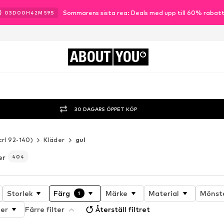
Sommarens sista rea: Deals med upp till 60% rabat
03
D
00
H
42
M
57
S
ABOUT
YOU
30 DAGARS ÖPPET KÖP
trl 92-140)
Kläder
gul
er
404
Storlek
Färg
Märke
Material
Mönst
1
er
Färre filter
Återställ filtret