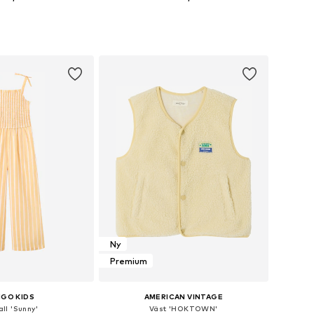
+
3
i många storlekar
Tillgängliga storlekar: 110, 128, 134, 140, 158
 i varukorgen
Lägg till i varukorgen
Ny
Premium
GO KIDS
AMERICAN VINTAGE
ll 'Sunny'
Väst 'HOKTOWN'