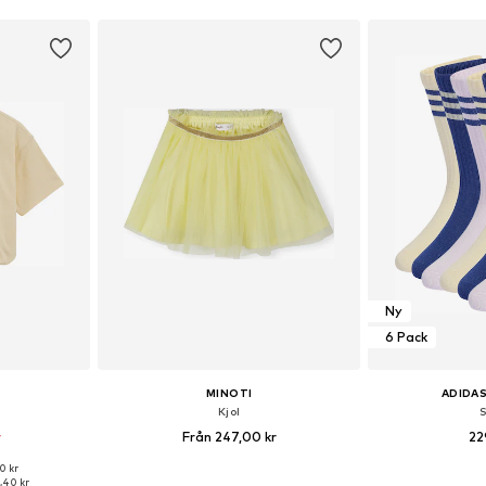
Ny
6 Pack
MINOTI
ADIDAS
Kjol
r
Från 247,00 kr
22
0 kr
torlekar
Tillgänglig i många storlekar
Tillgänglig 
,40 kr