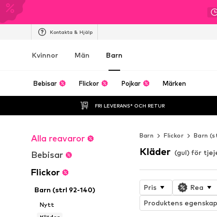
Kontakta & Hjälp
Kvinnor
Män
Barn
Bebisar
Flickor
Pojkar
Märken
FRI LEVERANS* OCH RETUR
Barn
Flickor
Barn (s
Alla reavaror
Kläder
(gul) för tjej
Bebisar
Flickor
Pris
Rea
Barn (strl 92-140)
Produktens egenskap
Nytt