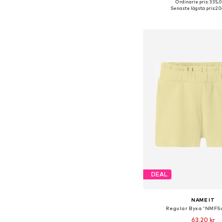
Ordinarie pris: 335,0
Tillgängliga storlekar: 86, 9
Senaste lägsta pris:
206
Lägg till i varu
DEAL
NAME IT
Regular Byxa 'NMFSu
63,20 kr