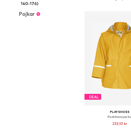
140-176)
Lägg till i varu
Pojkar
DEAL
PLAYSHOES
Funktionsjack
233,10 kr