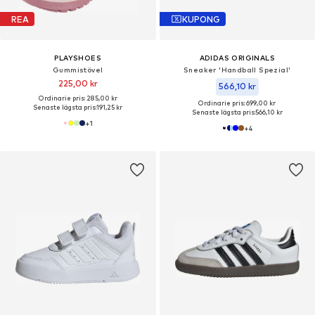
REA
KUPONG
PLAYSHOES
ADIDAS ORIGINALS
Gummistövel
Sneaker 'Handball Spezial'
225,00 kr
566,10 kr
Ordinarie pris: 285,00 kr
Ordinarie pris: 699,00 kr
Senaste lägsta pris:
191,25 kr
Senaste lägsta pris:
566,10 kr
+
1
+
4