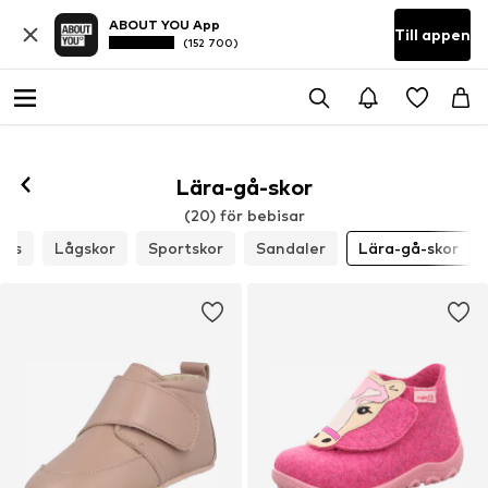
ABOUT YOU App
Till appen
(152 700)
Lära-gå-skor
(20) för bebisar
ers
Lågskor
Sportskor
Sandaler
Lära-gå-skor