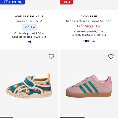
KUPONG
REA
ADIDAS ORIGINALS
CONVERSE
Sneaker 'SL 72 R'
Sneaker 'Chuck Taylor All Star'
Från 509,00 kr
521,10 kr
Ordinarie pris: 569,00 kr
Ordinarie pris: 649,00 kr
Senaste lägsta pris:
458,10 kr
Senaste lägsta pris:
521,10 kr
+
4