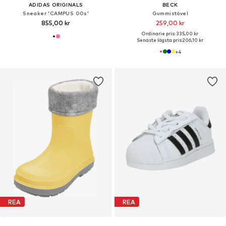
ADIDAS ORIGINALS
BECK
Sneaker 'CAMPUS 00s'
Gummistövel
855,00 kr
259,00 kr
Ordinarie pris: 335,00 kr
Senaste lägsta pris:
206,10 kr
+
4
REA
REA