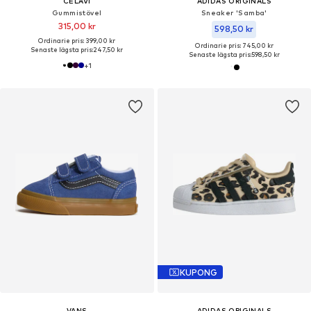
CELAVI
ADIDAS ORIGINALS
Gummistövel
Sneaker 'Samba'
315,00 kr
598,50 kr
Ordinarie pris: 399,00 kr
Ordinarie pris: 745,00 kr
Senaste lägsta pris:
247,50 kr
Senaste lägsta pris:
598,50 kr
+
1
KUPONG
VANS
ADIDAS ORIGINALS