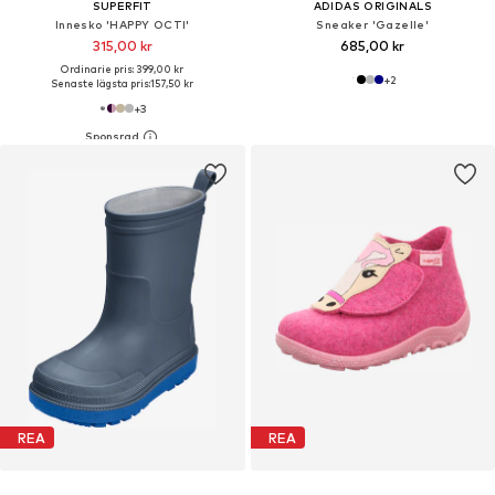
SUPERFIT
ADIDAS ORIGINALS
Innesko 'HAPPY OCTI'
Sneaker 'Gazelle'
315,00 kr
685,00 kr
Ordinarie pris: 399,00 kr
+
2
Senaste lägsta pris:
157,50 kr
+
3
REA
REA