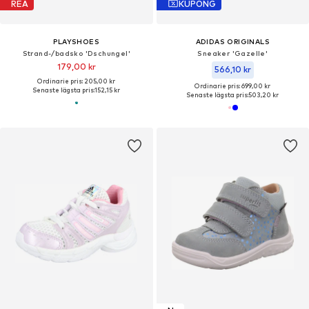
REA
KUPONG
PLAYSHOES
ADIDAS ORIGINALS
Strand-/badsko 'Dschungel'
Sneaker 'Gazelle'
179,00 kr
566,10 kr
Ordinarie pris: 205,00 kr
Ordinarie pris: 699,00 kr
Senaste lägsta pris:
152,15 kr
Senaste lägsta pris:
503,20 kr