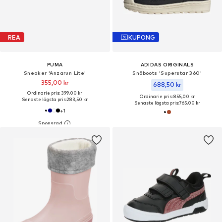
REA
KUPONG
PUMA
ADIDAS ORIGINALS
Sneaker 'Anzarun Lite'
Snöboots 'Superstar 360'
355,00 kr
688,50 kr
Ordinarie pris: 399,00 kr
Ordinarie pris: 855,00 kr
Senaste lägsta pris:
283,50 kr
Senaste lägsta pris:
765,00 kr
+
1