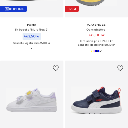
KUPONG
REA
PUMA
PLAYSHOES
Snöboots 'Multiflex 2'
Gummistövel
245,00 kr
463,50 kr
Ordinarie pris: 309,00 kr
Senaste lägsta pris:
515,00 kr
Senaste lägsta pris:
188,10 kr
+
1