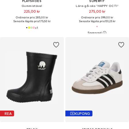
PLAYSHOES
SUPERFIT
Gummistövel
Lära-gå-sko 'HAPPY OCTI'
225,00 kr
275,00 kr
Ordinarie pris: 285,00 kr
Ordinarie pris: 399,00 kr
Senaste lägsta pris:
175,50 kr
Senaste lägsta pris:
151,25 kr
+
1
REA
KUPONG