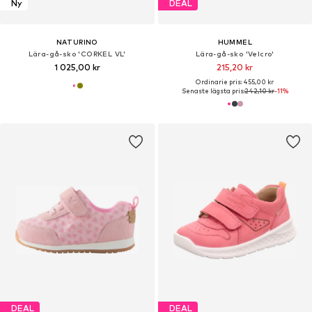
Ny
DEAL
NATURINO
HUMMEL
Lära-gå-sko 'CORKEL VL'
Lära-gå-sko 'Velcro'
1 025,00 kr
215,20 kr
Ordinarie pris: 455,00 kr
Senaste lägsta pris:
242,10 kr
-11%
DEAL
DEAL