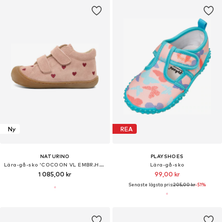
Ny
REA
NATURINO
PLAYSHOES
Lära-gå-sko 'COCOON VL EMBR.HEARTS'
Lära-gå-sko
1 085,00 kr
99,00 kr
Senaste lägsta pris:
205,00 kr
-51%