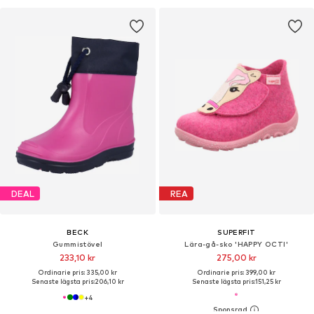
DEAL
REA
BECK
SUPERFIT
Gummistövel
Lära-gå-sko 'HAPPY OCTI'
233,10 kr
275,00 kr
Ordinarie pris: 335,00 kr
Ordinarie pris: 399,00 kr
Senaste lägsta pris:
206,10 kr
Senaste lägsta pris:
151,25 kr
+
4