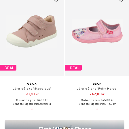
DEAL
DEAL
GEOX
BECK
Lära-gå-sko 'Steppieup'
Lära-gå-sko 'Fairy Horse'
512,10 kr
242,10 kr
Ordinarie pris: 569,00 kr
Ordinarie pris: 345,00 kr
Senaste lägsta pris:
509,00 kr
Senaste lägsta pris:
211,50 kr
First Walker Shoes