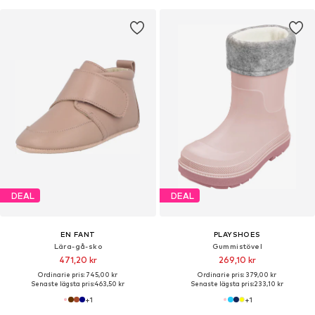
DEAL
DEAL
EN FANT
PLAYSHOES
Lära-gå-sko
Gummistövel
471,20 kr
269,10 kr
Ordinarie pris: 745,00 kr
Ordinarie pris: 379,00 kr
Senaste lägsta pris:
463,50 kr
Senaste lägsta pris:
233,10 kr
+
1
+
1