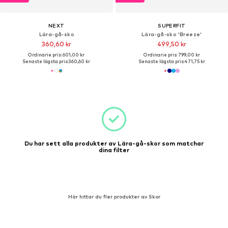
NEXT
SUPERFIT
Lära-gå-sko
Lära-gå-sko 'Breeze'
360,60 kr
499,50 kr
Ordinarie pris: 601,00 kr
Ordinarie pris: 799,00 kr
Senaste lägsta pris:
360,60 kr
Senaste lägsta pris:
471,75 kr
Du har sett alla produkter av Lära-gå-skor som matchar
dina filter
Här hittar du fler produkter av Skor