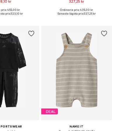
8,10 kr
327,25 kr
+
3
 pris: 455,00 kr
Ordinarie pris: 435,00 kr
i många storlekar
Tillgänglig i många storlekar
sta pris:
323,10 kr
Senaste lägsta pris:
327,25 kr
 i varukorgen
Lägg till i varukorgen
DEAL
 SPORTSWEAR
NAME IT