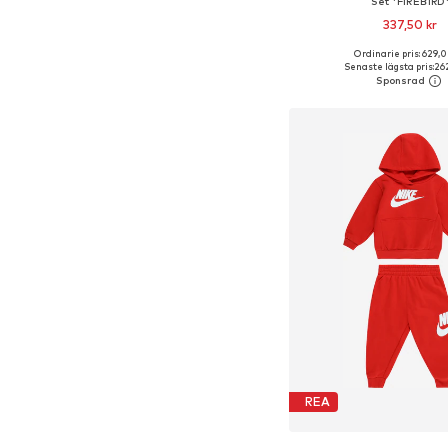
Set 'FIREBIRD
337,50 kr
Ordinarie pris: 629,0
Tillgänglig i många s
Senaste lägsta pris:
262
Lägg till i varu
REA