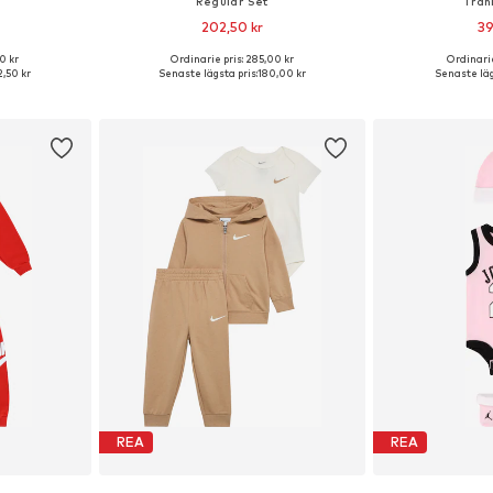
'
Regular Set
Trän
202,50 kr
39
0 kr
Ordinarie pris: 285,00 kr
Ordinarie
torlekar
Tillgängliga storlekar: 56-68
Tillgänglig 
,50 kr
Senaste lägsta pris:
180,00 kr
Senaste läg
korgen
Lägg till i varukorgen
Lägg till
REA
REA