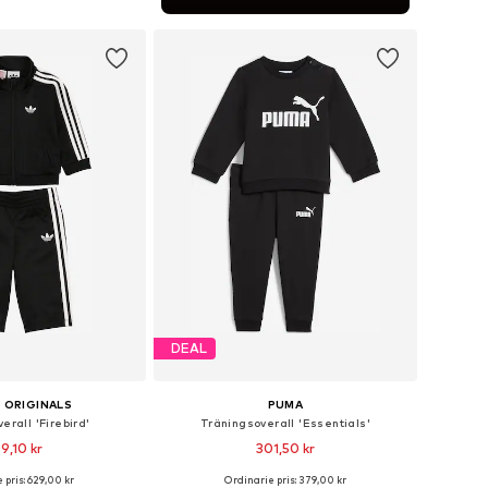
 i varukorgen
DEAL
 ORIGINALS
PUMA
erall 'Firebird'
Träningsoverall 'Essentials'
9,10 kr
301,50 kr
+
2
 pris: 629,00 kr
Ordinarie pris: 379,00 kr
i många storlekar
Tillgänglig i många storlekar