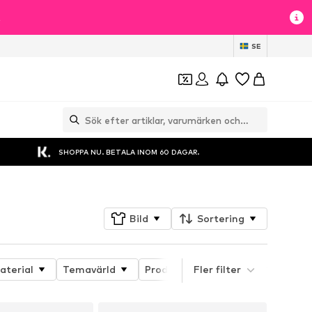
t
SE
SHOPPA NU. BETALA INOM 60 DAGAR.
Bild
Sortering
aterial
Temavärld
Produktens egenskaper
Fler filter
Deta