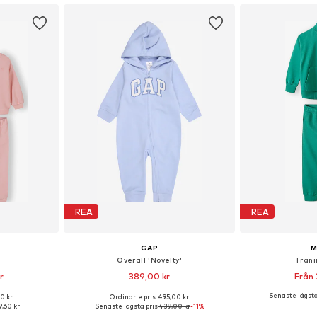
REA
REA
GAP
M
Overall 'Novelty'
Träni
r
389,00 kr
Från 
Senaste lägsta 
0 kr
Ordinarie pris: 495,00 kr
torlekar
Tillgängliga storlekar: 44-56, 68-80, 80-86, 86-92
,60 kr
Senaste lägsta pris:
439,00 kr
-11%