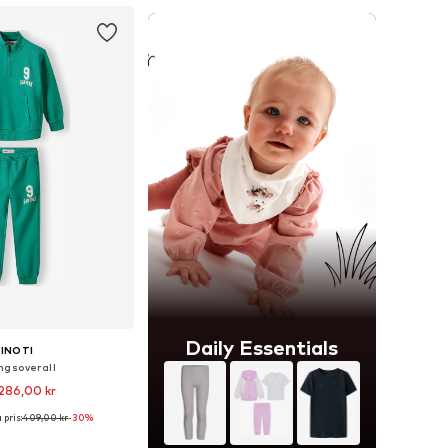
Daily Essentials
INOTI
ngsoverall
286,00 kr
pris:
409,00 kr
-30%
Tillgängliga storlekar: 80-86, 86-92, 98-104