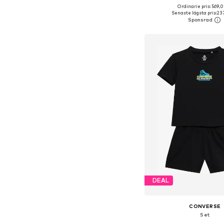
Ordinarie pris: 569,0
Tillgänglig i många s
Senaste lägsta pris:
237
Lägg till i varu
DEAL
CONVERSE
Set