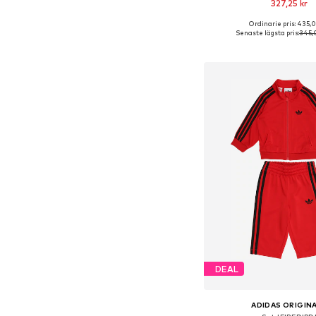
327,25 kr
Ordinarie pris: 435,
Tillgängliga storlekar: 74-8
Senaste lägsta pris:
345,
Lägg till i varu
DEAL
ADIDAS ORIGIN