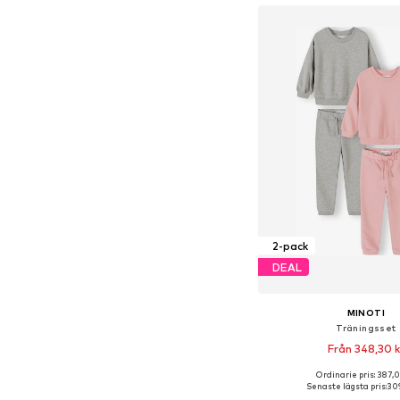
2-pack
DEAL
MINOTI
Träningsset
Från 348,30 k
Ordinarie pris: 387,0
Tillgänglig i många s
Senaste lägsta pris:
309