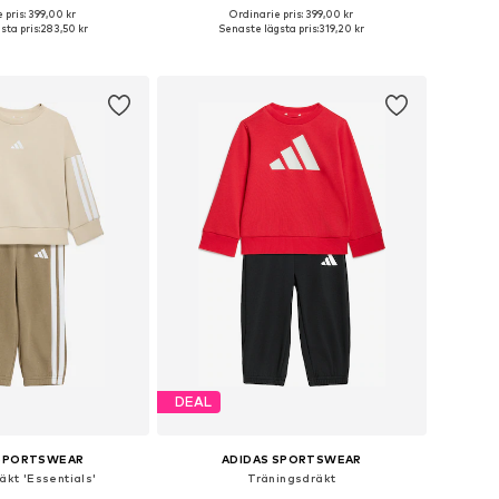
 pris: 399,00 kr
Ordinarie pris: 399,00 kr
kar: 74-80, 80-86, 86-92
Tillgängliga storlekar: 74-80, 86-92
ta pris:
283,50 kr
Senaste lägsta pris:
319,20 kr
 i varukorgen
Lägg till i varukorgen
DEAL
 SPORTSWEAR
ADIDAS SPORTSWEAR
äkt 'Essentials'
Träningsdräkt