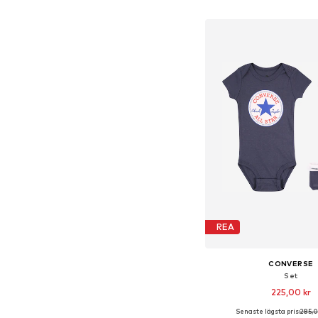
Lägg till i varu
REA
CONVERSE
Set
225,00 kr
Senaste lägsta pris:
285,0
+
2
Tillgängliga storleka