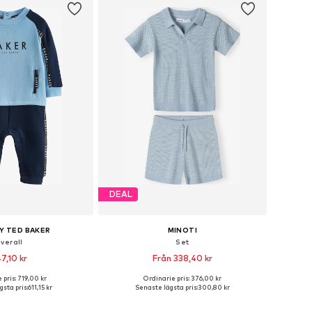
DEAL
Y TED BAKER
MINOTI
verall
Set
7,10 kr
Från 338,40 kr
 pris: 719,00 kr
Ordinarie pris: 376,00 kr
torlekar: 62, 74, 80
Tillgänglig i många storlekar
sta pris:
611,15 kr
Senaste lägsta pris:
300,80 kr
 i varukorgen
Lägg till i varukorgen