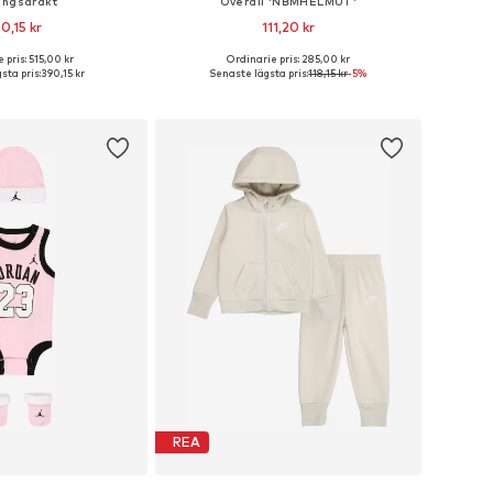
ingsdräkt
Overall 'NBMHELMUT'
0,15 kr
111,20 kr
 pris: 515,00 kr
Ordinarie pris: 285,00 kr
i många storlekar
Tillgängliga storlekar: 68, 74, 80, 86
sta pris:
390,15 kr
Senaste lägsta pris:
118,15 kr
-5%
 i varukorgen
Lägg till i varukorgen
REA