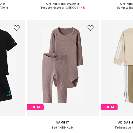
0 kr
Ordinarie pris: 399,00 kr
Ordinarie
torlekar
Tillgängliga storlekar: 74-80, 80-86, 86-92
Tillgängliga storle
,30 kr
Senaste lägsta pris:
315,00 kr
-4%
Senaste lägs
korgen
Lägg till i varukorgen
Lägg till
DEAL
DEAL
NAME IT
ADIDAS
Set 'NBNKab'
Träningsdr