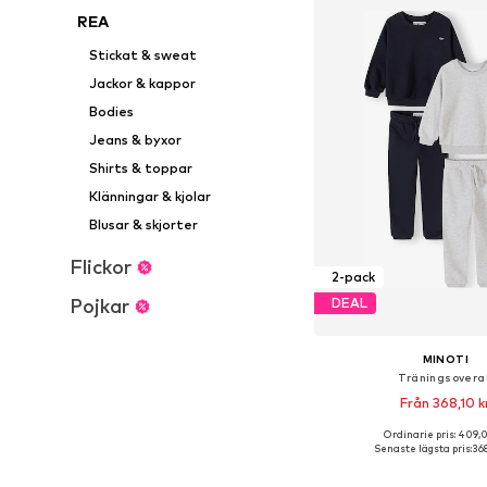
REA
Stickat & sweat
Jackor & kappor
Bodies
Jeans & byxor
Shirts & toppar
Klänningar & kjolar
Blusar & skjorter
Flickor
2-pack
Pojkar
DEAL
MINOTI
Träningsoveral
Från 368,10 k
Ordinarie pris: 409,
Tillgänglig i många s
Senaste lägsta pris:
368
Lägg till i varu