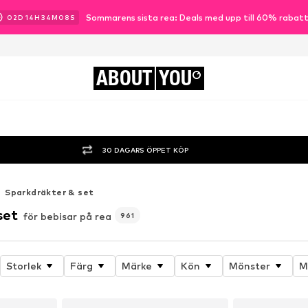
Sommarens sista rea: Deals med upp till 60% rabat
02
D
14
H
34
M
06
S
ABOUT
YOU
30 DAGARS ÖPPET KÖP
Sparkdräkter & set
set
för bebisar på rea
961
Storlek
Färg
Märke
Kön
Mönster
M