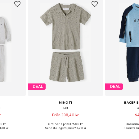
DEAL
DEAL
MINOTI
BAKER B
l
Set
O
r
Från 338,40 kr
64
00 kr
Ordinarie pris: 376,00 kr
Ordinarie
torlekar
Tillgänglig i många storlekar
Tillgängliga s
,10 kr
Senaste lägsta pris:
263,20 kr
Senaste läg
korgen
Lägg till i varukorgen
Lägg till