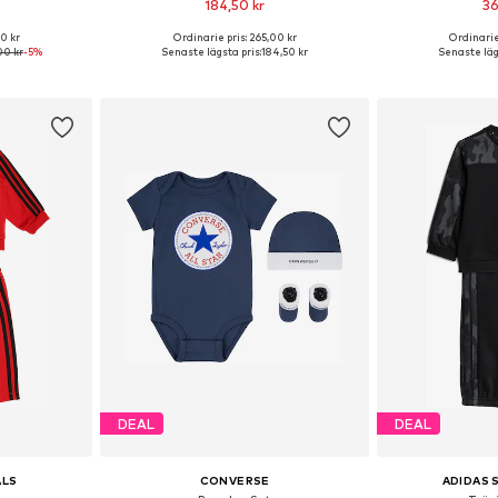
184,50 kr
36
00 kr
Ordinarie pris: 265,00 kr
Ordinarie
0, 80-86, 86-92
Tillgänglig i många storlekar
Tillgänglig 
00 kr
-5%
Senaste lägsta pris:
184,50 kr
Senaste läg
korgen
Lägg till i varukorgen
Lägg till
DEAL
DEAL
ALS
CONVERSE
ADIDAS