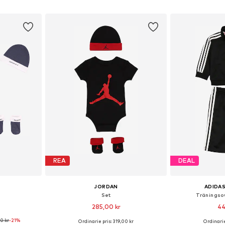
korgen
Lägg till i varukorgen
Lägg till
REA
DEAL
JORDAN
ADIDAS
Set
Träningsov
285,00 kr
44
0 kr
-21%
Ordinarie pris: 319,00 kr
Ordinarie
r: 68-80
Tillgängliga storlekar: 44-68, 68-80
Tillgänglig 