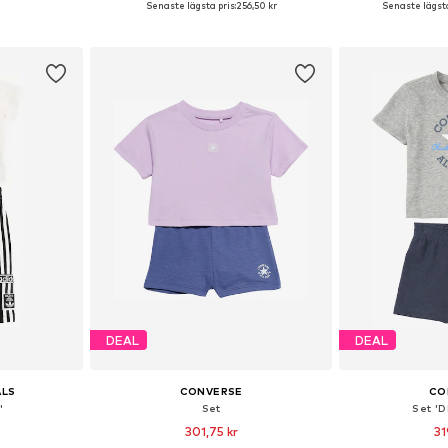
Senaste lägsta pris:
256,50 kr
Senaste lägsta
korgen
Lägg till i varukorgen
Lägg till
DEAL
DEAL
ALS
CONVERSE
CO
'
Set
Set '
301,75 kr
31