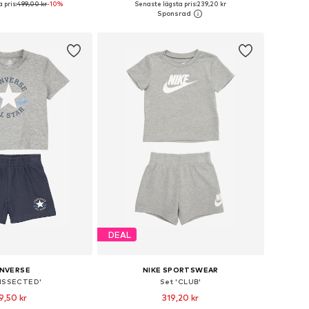
 pris:
499,00 kr
-10%
Senaste lägsta pris:
239,20 kr
 i varukorgen
Lägg till i varukorgen
DEAL
NVERSE
NIKE SPORTSWEAR
DISSECTED'
Set 'CLUB'
9,50 kr
319,20 kr